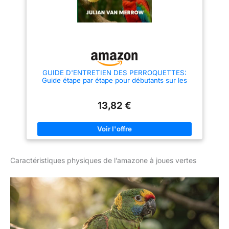
GUIDE D'ENTRETIEN DES PERROQUETTES:
Guide étape par étape pour débutants sur les
soins, l'alimentation, la reproduction, le toilettage,
l'habitat, la ... et les stratégies de bien-être animal
durable
13,82 €
Caractéristiques physiques de l’amazone à joues vertes