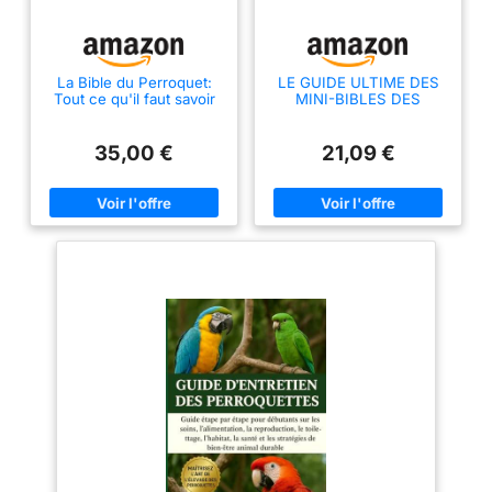
La Bible du Perroquet:
LE GUIDE ULTIME DES
Tout ce qu'il faut savoir
MINI-BIBLES DES
pour vivre avec un
PERROQUETS :
perroquet
COLLECTION
COMPLÈTE — 15 LIVRES
35,00 €
21,09 €
EN 1: Guide pratique pour
l'élevage de perroquets
gris d'Afrique, ... moines,
caïques, perruches à
collier...