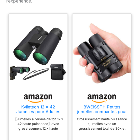
l’expérience.
Kylietech 12 x 42
BWEISSTH Petites
Jumelles pour Adultes
jumelles compactes pour
avec BAK4 Prism, FMC
adultes et enfants, mini
【Jumelles à prisme de toit 12 x
Grossissement haute puissance
lentille, Grande oculaire,
jumelles 30x60 voyage,
42 haute puissance】avec
: jumelles avec un
Compact, antibuée et
observation oiseaux,
grossissement 12 x haute
grossissement total de 30x et
étanche Idéal pour
vision nocturne concerts,
puissance et objectif grand
un objectif de 60 mm de
Observation des Oiseaux
théâtre, opéra, légères
angle de 42 mm offrant une
diamètre offrant une luminosité
Voyage Observation de
pliables