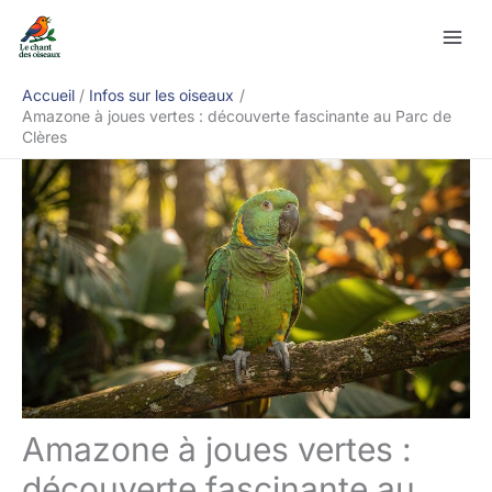
Aller
Rechercher
au
contenu
Accueil
Infos sur les oiseaux
Amazone à joues vertes : découverte fascinante au Parc de
Clères
Amazone à joues vertes :
découverte fascinante au