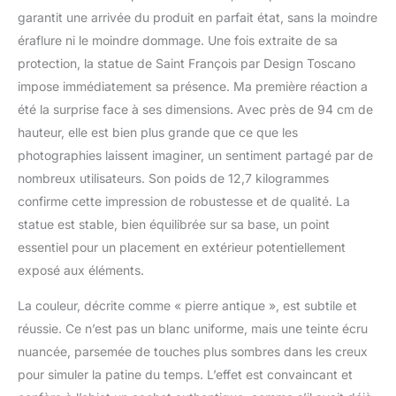
DE HAUTE QUALITÉ -
garantit une arrivée du produit en parfait état, sans la moindre
Moulés à la main avec de
éraflure ni le moindre dommage. Une fois extraite de sa
la vraie pierre concassée,
assemblés avec une
protection, la statue de Saint François par Design Toscano
résine durable, notre
impose immédiatement sa présence. Ma première réaction a
sculpture religieuse est
été la surprise face à ses dimensions. Avec près de 94 cm de
recouverte d'un fini blanc
hauteur, elle est bien plus grande que ce que les
antique résistant aux UV
FIGURINES DE DESIGN
photographies laissent imaginer, un sentiment partagé par de
TOSCANO - Exclusif à la
nombreux utilisateurs. Son poids de 12,7 kilogrammes
marque Design Toscano,
confirme cette impression de robustesse et de qualité. La
cette figurine de saint
statue est stable, bien équilibrée sur sa base, un point
François d'Assise
constitue un point
essentiel pour un placement en extérieur potentiellement
attractif spirituel pour
exposé aux éléments.
votre maison ou votre
jardin extérieur Notre
La couleur, décrite comme « pierre antique », est subtile et
sainte statue mesure 37
réussie. Ce n’est pas un blanc uniforme, mais une teinte écru
x 28 x 94 cm 12,75 kg.
nuancée, parsemée de touches plus sombres dans les creux
pour simuler la patine du temps. L’effet est convaincant et