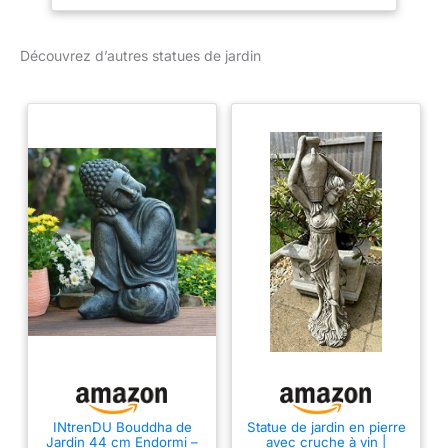
chaleur et de
compassion pour ses
amis de la forêt
Découvrez d’autres statues de jardin
FIGURINE MANGEOIRE
D'OISEAU- Non
seulement notre statue
de Saint-François sera
un point attractif dans
votre jardin, mais elle
pourra aussi servir de
mangeoire lorsque vous
ajouterez des graines
d’oiseaux à son bol
généreux SCULPTURES
DE HAUTE QUALITÉ -
Moulés à la main avec de
la vraie pierre concassée,
assemblés avec une
résine durable, notre
sculpture religieuse est
recouverte d'un fini blanc
INtrenDU Bouddha de
Statue de jardin en pierre
Jardin 44 cm Endormi –
avec cruche à vin |
antique résistant aux UV