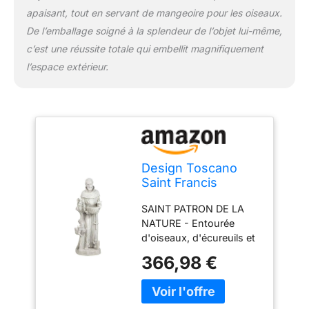
constitue un point
apaisant, tout en servant de mangeoire pour les oiseaux.
attractif spirituel pour
De l’emballage soigné à la splendeur de l’objet lui-même,
votre maison ou votre
c’est une réussite totale qui embellit magnifiquement
jardin extérieur Notre
sainte statue mesure 37
l’espace extérieur.
x 28 x 94 cm 12,75 kg.
Design Toscano
Saint Francis
Nature Nourricière
SAINT PATRON DE LA
Statue de Jardin
NATURE - Entourée
Mangeoire
d'oiseaux, d'écureuils et
d'Oiseau, Grand 94
d'autres animaux, la
cm, polyrésine,
366,98 €
statue de notre St.
pierre antique
Francis Nature
Nourricière est pleine de