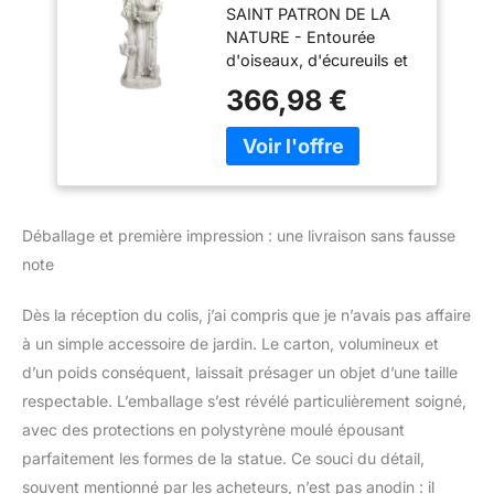
SAINT PATRON DE LA
Statue de Jardin
NATURE - Entourée
Mangeoire
d'oiseaux, d'écureuils et
d'Oiseau, Grand 94
d'autres animaux, la
cm, polyrésine,
366,98 €
statue de notre St.
pierre antique
Francis Nature
Nourricière est pleine de
chaleur et de
compassion pour ses
amis de la forêt
Déballage et première impression : une livraison sans fausse
FIGURINE MANGEOIRE
note
D'OISEAU- Non
seulement notre statue
de Saint-François sera
Dès la réception du colis, j’ai compris que je n’avais pas affaire
un point attractif dans
à un simple accessoire de jardin. Le carton, volumineux et
votre jardin, mais elle
d’un poids conséquent, laissait présager un objet d’une taille
pourra aussi servir de
respectable. L’emballage s’est révélé particulièrement soigné,
mangeoire lorsque vous
avec des protections en polystyrène moulé épousant
ajouterez des graines
d’oiseaux à son bol
parfaitement les formes de la statue. Ce souci du détail,
généreux SCULPTURES
souvent mentionné par les acheteurs, n’est pas anodin : il