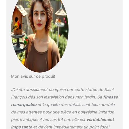
de Saint-François sera
un point attractif dans
votre jardin, mais elle
pourra aussi servir de
mangeoire lorsque vous
ajouterez des graines
d’oiseaux à son bol
généreux SCULPTURES
DE HAUTE QUALITÉ -
Moulés à la main avec de
la vraie pierre concassée,
assemblés avec une
Mon avis sur ce produit
résine durable, notre
sculpture religieuse est
J’ai été absolument conquise par cette statue de Saint
recouverte d'un fini blanc
antique résistant aux UV
François dès son installation dans mon jardin. Sa
finesse
FIGURINES DE DESIGN
remarquable
et la qualité des détails sont bien au-delà
TOSCANO - Exclusif à la
de mes attentes pour une pièce en polyrésine imitation
marque Design Toscano,
pierre antique. Avec ses 94 cm, elle est
véritablement
cette figurine de saint
François d'Assise
imposante
et devient immédiatement un point focal