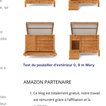
le
e, se
de
 dès
Test du poulailler d’extérieur 0, 9 m Mary
és à
nies
leur