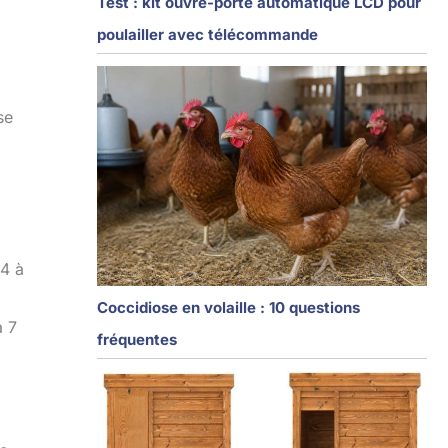
Test : kit ouvre-porte automatique LCD pour
poulailler avec télécommande
se
 4 à
Coccidiose en volaille : 10 questions
à 7
fréquentes