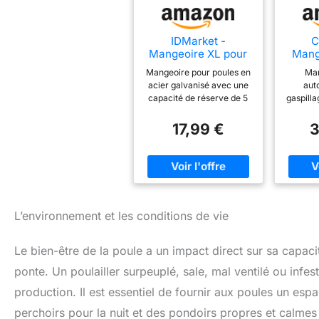
IDMarket -
Mangeoire XL pour
Mang
Poules Distributeur
Anti
Mangeoire pour poules en
Man
Automatique à
Mang
acier galvanisé avec une
aut
pédale en Acier 5 KG
Auto
capacité de réserve de 5
gaspill
sans
KG de nourriture La
a poul
Ports
mangeoire avec
couvercl
17,99 €
3
Gra
couvercle permet à vos
nourrit
M
poules de se nourrir dès
nourr
Autom
qu'elles ont faim Équipée
égalem
po
d'un couvercle qui
déchet
Can
s'ouvre dès que la poule
poules 
se place sur la plateforme
nourrit
(500 GR minimum)
de l'a
L’environnement et les conditions de vie
Pratique et résistante, ce
d’instal
distributeur préserve la
tout – 
Le bien-être de la poule a un impact direct sur sa capaci
nourriture de l'élevage et
grillag
évite le gaspillage
ou pos
ponte. Un poulailler surpeuplé, sale, mal ventilé ou infe
Dimensions : L. 51 x l. 35 x
au sol 
H. 18,5 CM - Dimensions
stabl
production. Il est essentiel de fournir aux poules un esp
de la plateforme : L. 51 x l.
flexi
perchoirs pour la nuit et des pondoirs propres et calme
13 CM
poulaill