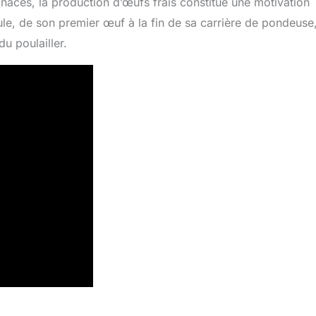
inacés, la production d’œufs frais constitue une motivation
le, de son premier œuf à la fin de sa carrière de pondeuse,
u poulailler.