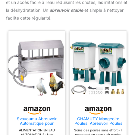
et un accès facile à l’eau réduisent les chutes, les irritations et
la déshydratation. Un
abreuvoir stable
et simple à nettoyer
facilite cette régularité.
Svauoumu Abreuvoir
CHAMUTY Mangeoire
Automatique pour
Poules, Abreuvoir Poules
Poulets en Acier
Automatique 7 litres avec
ALIMENTATION EN EAU
Soins des poules sans effort - Il
Inoxydable,Distributeur
Pieds
AUTOMATIQUE : Nos
comprend un abreuvoir poules