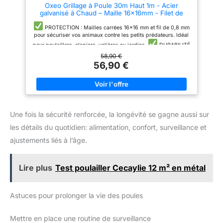
Oxeo Grillage à Poule 30m Haut 1m - Acier
galvanisé à Chaud – Maille 16x16mm - Filet de
clôture pour poulailler - Epaisseur Fil 0,8mm
PROTECTION : Mailles carrées 16x16 mm et fil de 0,8 mm
pour sécuriser vos animaux contre les petits prédateurs. Idéal
pour poulaillers, clapiers, volières ou jardins.
DURABILITÉ
: Acier galvanisé à chaud anticorrosion et anti-UV pour une
58,90 €
résistance maximale aux intempéries. Parfait pour un usage
56,90 €
extérieur longue durée.
POLYVALENCE : Utilisable en
clôture, enclos, volière ou support de plantes grimpantes.
Convient à tous vos projets extérieurs.
INSTALLATION
FACILE : Grillage flexible, simple à découper et à poser.
S'adapte facilement à toutes les formes de terrain.
MARQUE FRANCAISE : Ce produit a été rigoureusement
Une fois la sécurité renforcée, la longévité se gagne aussi sur
sélectionné et testé par nos équipes en Haute-Loire. Pièces de
les détails du quotidien: alimentation, confort, surveillance et
rechange en stock permanent.
ajustements liés à l’âge.
Lire plus
Test poulailler Cecaylie 12 m² en métal
Astuces pour prolonger la vie des poules
Mettre en place une routine de surveillance