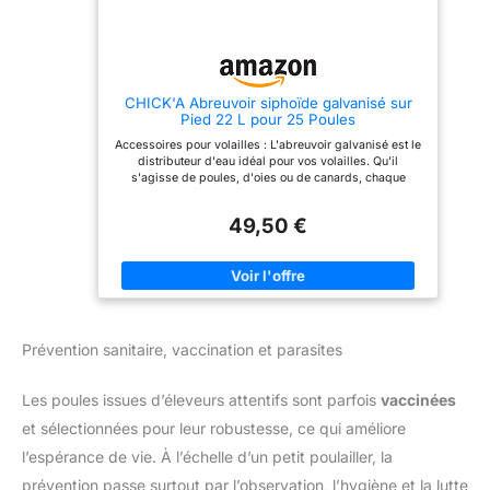
CHICK'A Abreuvoir siphoïde galvanisé sur
Pied 22 L pour 25 Poules
Accessoires pour volailles : L'abreuvoir galvanisé est le
distributeur d'eau idéal pour vos volailles. Qu'il
s'agisse de poules, d'oies ou de canards, chaque
volaille peut être parfaitement approvisionnée en eau
potable AVANTAGE : Étant donné que l'abreuvoir de
49,50 €
l'abreuvoir à poulet est surélevé au-dessus du sol, la
qualité de l'eau reste protégée des contaminations
majeures et est donc toujours propre et fraîche
CAPACITÉ : L'abreuvoir dispose d'un réservoir de 22
litres. Étant donné que les poules boivent entre 0,3 et
0,4 litre par jour, l'abreuvoir à siphon peut
approvisionner vos volailles de manière fiable pendant
plusieurs jours, ce qui vous fait gagner un temps et un
Prévention sanitaire, vaccination et parasites
travail précieux
Les poules issues d’éleveurs attentifs sont parfois
vaccinées
et sélectionnées pour leur robustesse, ce qui améliore
l’espérance de vie. À l’échelle d’un petit poulailler, la
prévention passe surtout par l’observation, l’hygiène et la lutte