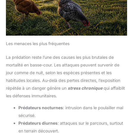
Les menaces les plus fréquentes
La prédation reste l’une des causes les plus brutales de
mortalité en basse-cour. Les attaques peuvent survenir de
jour comme de nuit, selon les espèces présentes et les
habitudes locales. Au-delà des pertes directes, l’exposition
répétée à un danger génère un
stress chronique
qui affaiblit
les défenses immunitaires.
Prédateurs nocturnes
: intrusion dans le poulailler mal
sécurisé.
Prédateurs diurnes
: attaques sur le parcours, surtout
en terrain découvert.