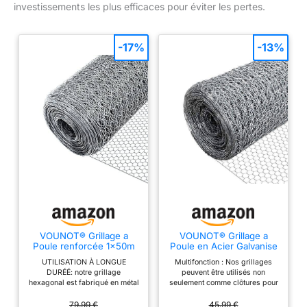
investissements les plus efficaces pour éviter les pertes.
-17%
-13%
VOUNOT® Grillage a
VOUNOT® Grillage a
Poule renforcée 1x50m
Poule en Acier Galvanise
Maille 25mm hexagonal
1x25m Maille 25mm
UTILISATION À LONGUE
Multifonction : Nos grillages
Triple torsion Clôture
Hexagonal Triple Torsion
DURÉÉ: notre grillage
peuvent être utilisés non
Résistant Poulailler Jardin
Cloture Resistant
hexagonal est fabriqué en métal
seulement comme clôtures pour
Grillage Pour Élevage
Poulailler Jardin Grillage
de haute qualité avec un
les poules, animaux ou pour
Volaille
pour Elevage Volaille,
revêtement en PVC, ce qui le
protéger les plantes, mais
79,99 €
45,99 €