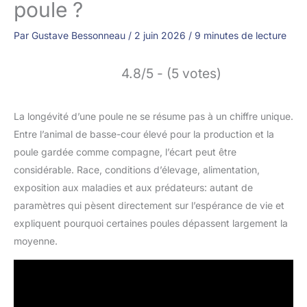
poule ?
Par
Gustave Bessonneau
/
2 juin 2026
/
9 minutes de lecture
4.8/5 - (5 votes)
La longévité d’une poule ne se résume pas à un chiffre unique.
Entre l’animal de basse-cour élevé pour la production et la
poule gardée comme compagne, l’écart peut être
considérable. Race, conditions d’élevage, alimentation,
exposition aux maladies et aux prédateurs: autant de
paramètres qui pèsent directement sur l’espérance de vie et
expliquent pourquoi certaines poules dépassent largement la
moyenne.