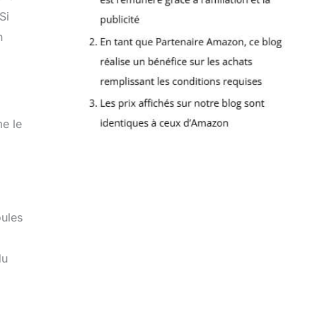
Si
n
me le
oules
du
,