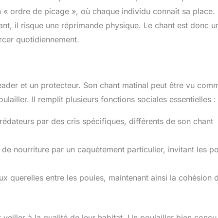
n « ordre de picage », où chaque individu connaît sa place. 
ant, il risque une réprimande physique. Le chant est donc u
orcer quotidiennement.
leader et un protecteur. Son chant matinal peut être vu com
lailler. Il remplit plusieurs fonctions sociales essentielles :
rédateurs par des cris spécifiques, différents de son chant
de nourriture par un caquètement particulier, invitant les p
aux querelles entre les poules, maintenant ainsi la cohésion 
veiller à la qualité de leur habitat. Un poulailler bien conçu