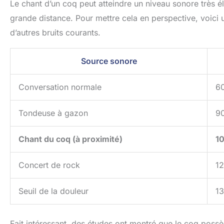
Le chant d’un coq peut atteindre un niveau sonore très él
grande distance. Pour mettre cela en perspective, voici
d’autres bruits courants.
Source sonore
Conversation normale
6
Tondeuse à gazon
9
Chant du coq (à proximité)
10
Concert de rock
1
Seuil de la douleur
1
Fait intéressant, des études ont montré que le coq poss