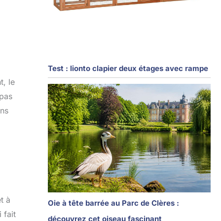
Test : lionto clapier deux étages avec rampe
t, le
 pas
ans
t à
Oie à tête barrée au Parc de Clères :
 fait
découvrez cet oiseau fascinant