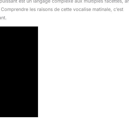
i puissant est un langage complexe aux multiples facettes, a
. Comprendre les raisons de cette vocalise matinale, c’est
ant.