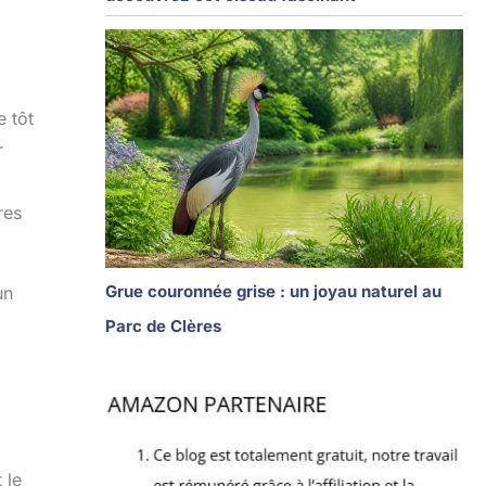
e tôt
r
res
Grue couronnée grise : un joyau naturel au
un
Parc de Clères
 le