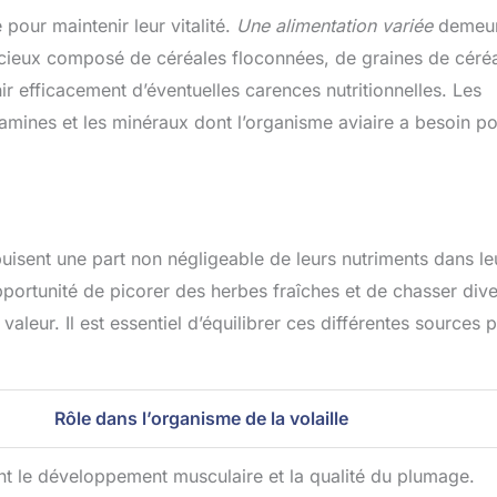
Facile à rincer,
les grands troupeaux
pour maintenir leur vitalité.
Une alimentation variée
demeur
ste aux usages
jusqu'à 12 poules. 5
dicieux composé de céréales floconnées, de graines de céré
tidiens et aux
COMPARTIMENTS
ions extérieures.
INDIVIDUELS POUR TOUT
 efficacement d’éventuelles carences nutritionnelles. Les
atible avec la
VOTRE TROUPEAU | Les
t des volailles –
poules dominantes
amines et les minéraux dont l’organisme aviaire a besoin p
t pour les poules
monopolisent la nourriture
uses, poussins,
? Chaque compartiment
s, oies et autres
est fermé
animaux de basse-
individuellement pour
n seul équipement
qu'une seule poule puisse
ous vos besoins.
y accéder à la fois — plus
 puisent une part non négligeable de leurs nutriments dans le
de bousculades, plus de
poursuites, plus de
pportunité de picorer des herbes fraîches et de chasser dive
blocage. Votre poule la
plus timide mange enfin
aleur. Il est essentiel d’équilibrer ces différentes sources 
sereinement pendant que
le reste du troupeau se
nourrit juste à côté. Que
vous éleviez des poules
Rôle dans l’organisme de la volaille
naines, des Orpingtons ou
un troupeau mixte,
chaque poule reçoit sa
ent le développement musculaire et la qualité du plumage.
juste part. Plus de
problèmes de hiérarchie