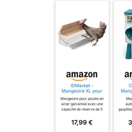
IDMarket -
Mangeoire XL pour
Mang
Poules Distributeur
Anti
Mangeoire pour poules en
Man
Automatique à
Mang
acier galvanisé avec une
aut
pédale en Acier 5 KG
Auto
capacité de réserve de 5
gaspill
sans
KG de nourriture La
a poul
Ports
mangeoire avec
couvercl
17,99 €
3
Gra
couvercle permet à vos
nourrit
M
poules de se nourrir dès
nourr