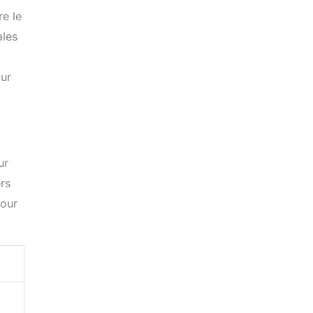
e le
ales
our
ur
rs
pour