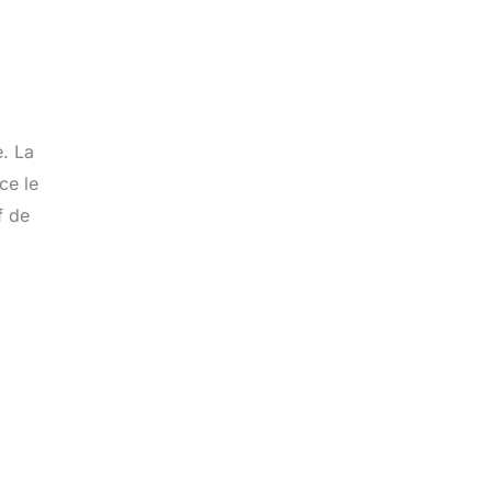
e. La
ce le
f de