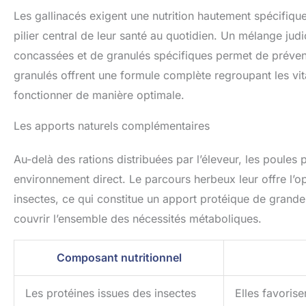
BPA. 
Les gallinacés exigent une nutrition hautement spécifique 
rési
pilier central de leur santé au quotidien. Un mélange ju
quo
condit
concassées et de granulés spécifiques permet de prévenir
Comp
plupar
granulés offrent une formule complète regroupant les vit
Parfai
fonctionner de manière optimale.
ponde
canard
petits 
Les apports naturels complémentaires
cour. U
pour t
Au-delà des rations distribuées par l’éleveur, les poules
environnement direct. Le parcours herbeux leur offre l’o
insectes, ce qui constitue un apport protéique de grande v
couvrir l’ensemble des nécessités métaboliques.
Composant nutritionnel
Les protéines issues des insectes
Elles favoris