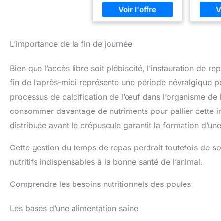
Autom
qu'elles ont faim Équipée
égalem
po
d'un couvercle qui
déchet
Can
s'ouvre dès que la poule
poules 
se place sur la plateforme
nourrit
(500 GR minimum)
de l'a
L’importance de la fin de journée
Pratique et résistante, ce
d’instal
distributeur préserve la
tout – 
Bien que l’accès libre soit plébiscité, l’instauration de 
nourriture de l'élevage et
grillag
évite le gaspillage
ou pos
fin de l’après-midi représente une période névralgique p
Dimensions : L. 51 x l. 35 x
au sol 
H. 18,5 CM - Dimensions
stabl
processus de calcification de l’œuf dans l’organisme de l
de la plateforme : L. 51 x l.
flexi
consommer davantage de nutriments pour pallier cette 
13 CM
poulaill
rongeu
distribuée avant le crépuscule garantit la formation d’une
cou
effica
Cette gestion du temps de repas perdrait toutefois de so
souri
nuisib
nutritifs indispensables à la bonne santé de l’animal.
man
sécuri
Comprendre les besoins nutritionnels des poules
indési
sûrs, du
nettoy
Les bases d’une alimentation saine
qual
résista