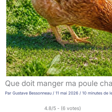
Que doit manger ma poule cha
Par
Gustave Bessonneau
/
11 mai 2026
/
10 minutes de l
4.8/5 - (6 votes)