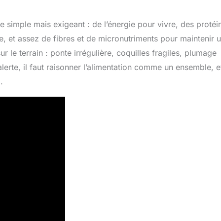
re simple mais exigeant : de l’énergie pour vivre, des protéi
le, et assez de fibres et de micronutriments pour maintenir 
r le terrain : ponte irrégulière, coquilles fragiles, plumage
lerte, il faut raisonner l’alimentation comme un ensemble, e
.