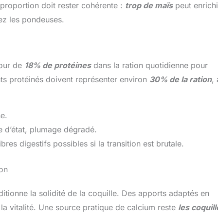
 proportion doit rester cohérente :
trop de maïs
peut enrichi
hez les pondeuses.
tour de
18% de protéines
dans la ration quotidienne pour
nts protéinés doivent représenter environ
30% de la ration
,
ne.
e d’état, plumage dégradé.
bres digestifs possibles si la transition est brutale.
ion
ditionne la solidité de la coquille. Des apports adaptés en
 la vitalité. Une source pratique de calcium reste
les coquil