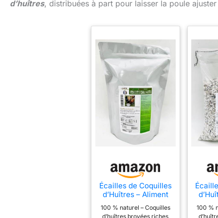
d’huîtres
, distribuées à part pour laisser la poule ajus
Écailles de Coquilles
Écaill
d’Huîtres – Aliment
d’Huî
Minéral pour
Mi
100 % naturel – Coquilles
100 % n
Volailles – Source de
Volail
d’huîtres broyées riches
d’huîtr