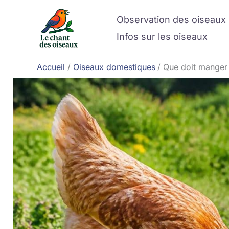
Aller
Observation des oiseaux
au
contenu
Infos sur les oiseaux
Accueil
Oiseaux domestiques
Que doit manger