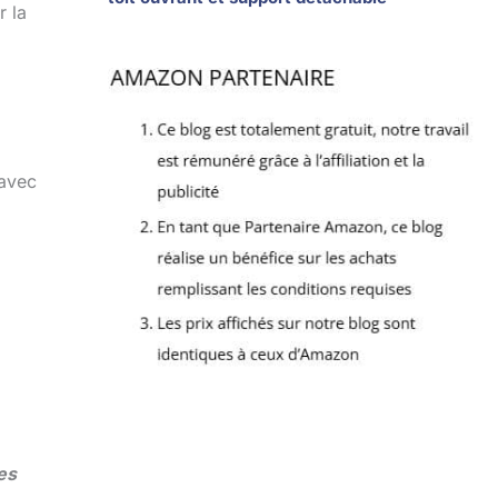
r la
 avec
les