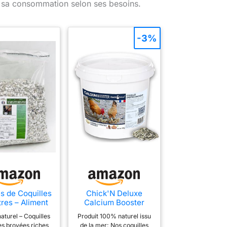
ter sa consommation selon ses besoins.
-3%
es de Coquilles
Chick'N Deluxe
tres – Aliment
Calcium Booster
néral pour
Coquilles Huîtres
aturel – Coquilles
Produit 100% naturel issu
les – Source de
Poules Pondeuses
es broyées riches
de la mer: Nos coquilles