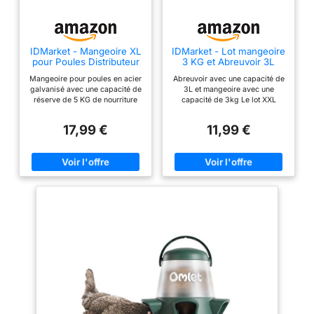
IDMarket - Mangeoire XL
IDMarket - Lot mangeoire
pour Poules Distributeur
3 KG et Abreuvoir 3L
Automatique à pédale en
pour Poules et volailles
Mangeoire pour poules en acier
Abreuvoir avec une capacité de
Acier 5 KG
galvanisé avec une capacité de
3L et mangeoire avec une
réserve de 5 KG de nourriture
capacité de 3kg Le lot XXL
La mangeoire avec couvercle
permet à vos poules de se
permet à vos poules de se
rafraîchir et de se nourrir en
17,99 €
11,99 €
nourrir dès qu'elles ont faim
permanence Mangeoire
Équipée d'un couvercle qui
équipée de 12 compartiments
s'ouvre dès que la poule se
pour nourriture - Abreuvoir
place sur la plateforme (500 GR
équipé d'une fente pour l'eau
minimum) Pratique et résistante,
Astuce : nettoyez facilement les
ce distributeur préserve la
deux réservoirs (eau et
nourriture de l'élevage et évite
nourriture) grâce à leur fonction
le gaspillage Dimensions : L. 51
amovible Récipient abreuvoir Ø
x l. 35 x H. 18,5 CM -
16 cm x Hauteur 22 cm -
Dimensions de la plateforme : L.
Récipient mangeoire Ø 17 cm x
51 x l. 13 CM
Hauteur 20 cm