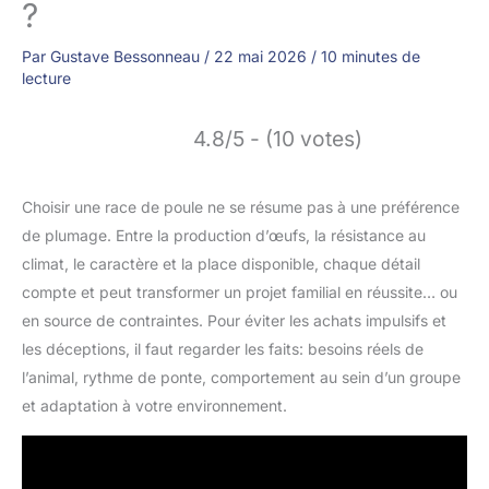
?
Par
Gustave Bessonneau
/
22 mai 2026
/
10 minutes de
lecture
4.8/5 - (10 votes)
Choisir une race de poule ne se résume pas à une préférence
de plumage. Entre la production d’œufs, la résistance au
climat, le caractère et la place disponible, chaque détail
compte et peut transformer un projet familial en réussite… ou
en source de contraintes. Pour éviter les achats impulsifs et
les déceptions, il faut regarder les faits: besoins réels de
l’animal, rythme de ponte, comportement au sein d’un groupe
et adaptation à votre environnement.