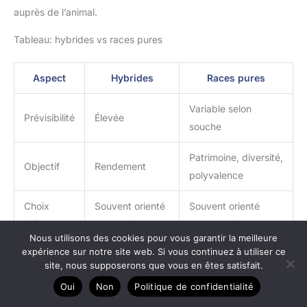
auprès de l’animal.
Tableau: hybrides vs races pures
Aspect
Hybrides
Races pures
Variable selon
Prévisibilité
Élevée
souche
Patrimoine, diversité,
Objectif
Rendement
polyvalence
Choix
Souvent orienté
Souvent orienté
d’élevage
production
conservation
Nous utilisons des cookies pour vous garantir la meilleure
expérience sur notre site web. Si vous continuez à utiliser ce
Pour décider sans se fier aux impressions, il reste à comparer
site, nous supposerons que vous en êtes satisfait.
des indicateurs concrets, en réunissant performances,
Oui
Non
Politique de confidentialité
contraintes et conditions d’élevage.