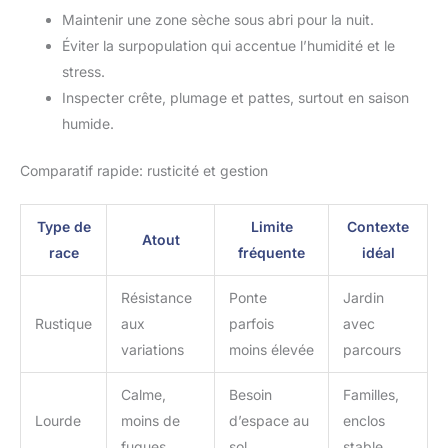
jeter la litière pour toilettes au compost. Plus jamais de
Maintenir une zone sèche sous abri pour la nuit.
produits chimiques avec tes toilettes à séparation en voyage et
tes déplacements
Éviter la surpopulation qui accentue l’humidité et le
stress.
Inspecter crête, plumage et pattes, surtout en saison
humide.
Comparatif rapide: rusticité et gestion
Type de
Limite
Contexte
Atout
race
fréquente
idéal
Résistance
Ponte
Jardin
Rustique
aux
parfois
avec
variations
moins élevée
parcours
Calme,
Besoin
Familles,
Lourde
moins de
d’espace au
enclos
fugues
sol
stable