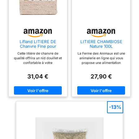
Lifland LITIERE DE
LITIERE CHAMBIOSE
Chanvre Fine pour
Nature 100L
Rongeur ET VOLAILLE
Cette litière de chanvre de
La Ferme des Animaux est une
100 litres (10 kg)
qualité offrira un nid douillet et
animalerie en ligne qui vous
confortable à votre
propose une alimentation
rongeur/volaille. Issue de
premium et des accessoires de
l'agriculture française. Pratique
qualité pour votre cher animal
31,04 €
27,90 €
et facile d'utilisation, elle est
de compagnie. Vous retrouverez
100% naturelle et procure une
également une large gamme d'
parfaite hygiène. Absorbe 5 fois
aliments médicalisés pour chien
son volume et capte les odeurs.
et pour chat. La Ferme des
Granulométrie fine pour une
Animaux est à votre disposition
absorption optimale. Ne colle
pour vous conseiller dans le
pas aux pattes, sans poussière,
choix de vos produits, de
-13%
protège de l'infection des voies
l'arbre à chat à la cage de
respiratoires Convient à tout
transport pour chien. Chez La
type de rongeurs : lapin nain,
Ferme Des Animaux, nous
cochon d'inde, rat, furet,
aimons tous les animaux : chien,
chinchilla, gerbille, hamster,
chat, rongeur, oiseau, reptile…
souris... et volailles.
Que ce soit pour l’alimentation,
jouet, toilettage, habitat,