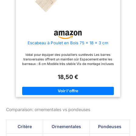
changeantes sans se déformer
l'extérieur: Idéal pour aider les
ou se fissurer facilement
poussins, les poules et les coqs
Échelle antidérapante avec
à accéder aux plateformes
support stable : contrairement
supérieures du poulailler,
aux rampes lisses qui
assurant ainsi leur sécurité
deviennent glissantes, cette
échelle à poulet dispose de
crampons de traction
uniformément espacés pour une
Escabeau à Poulet en Bois 75 x 18 x 3 cm
meilleure adhérence et stabilité,
aidant à réduire le glissement
dans des conditions humides
Idéal pour équiper des poulaillers surélevés Les barres
ou boueuses Excellent pour les
transversales offrent un maintien sûr Espacement entre les
poulets, les canards et les
barreaux : 8 cm Modèle très stable Vis de montage incluses
petites volailles. Parfait pour les
poules, les canards, les
bantams, les poussins et les
18,50 €
petites volailles de jardin. Cette
rampe de canard polyvalente et
échelle de poulailler offre un
accès sécurisé aux poulaillers
surélevés, aux zones de
nidification et aux pistes
extérieures
Comparaison: ornementales vs pondeuses
Critère
Ornementales
Pondeuses