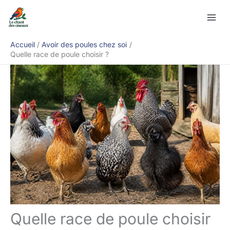
Aller
Rechercher
au
contenu
Accueil
Avoir des poules chez soi
Quelle race de poule choisir ?
Quelle race de poule choisir