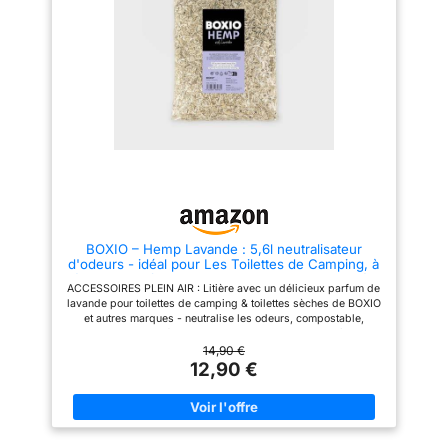
hygiène, gamelle, nous
sélectionnons ce qu’il se fait de
mieux.
BOXIO – Hemp Lavande : 5,6l neutralisateur
d'odeurs - idéal pour Les Toilettes de Camping, à
séparation et à Compost, mais Aussi comme litière
ACCESSOIRES PLEIN AIR : Litière avec un délicieux parfum de
pour Hamsters, Lapins et Petits Animaux
lavande pour toilettes de camping & toilettes sèches de BOXIO
et autres marques - neutralise les odeurs, compostable,
absorbe l'humidité BIEN POUR LES ANIMAUX : la litière de
chanvre pour rongeurs, hamsters et poules est une bonne
14,90 €
alternative aux copeaux de bois et à la sciure, surtout pour les
12,90 €
animaux sensibles. GRANDE COMMISSION : La litière de
chanvre est exempte de poussière, particulièrement
absorbante et donc parfaitement adaptée à l'utilisation de
toilettes à séparation dans ton véhicule ou ton abri de jardin.
BIO : Avec les sacs-poubelle BOXIO BAGS, tu peux facilement