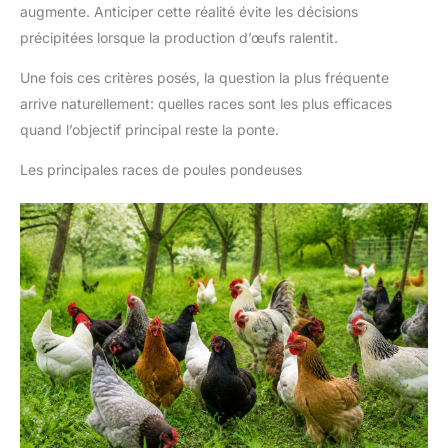
augmente. Anticiper cette réalité évite les décisions
minutes. Trois options de montage sont disponibles : ①
Suspension avec un crochet en S, ② Fixation murale avec des
précipitées lorsque la production d’œufs ralentit.
vis, ③ Pose directe au sol avec les 4 pieds fournis. Le design
résistant aux intempéries convient à une utilisation en toutes
saisons et peut être placé n’importe où dans le poulailler.
Une fois ces critères posés, la question la plus fréquente
Convient non seulement aux poules, mais aussi aux canards,
arrive naturellement: quelles races sont les plus efficaces
oies et autres petites volailles.
quand l’objectif principal reste la ponte.
Les principales races de poules pondeuses