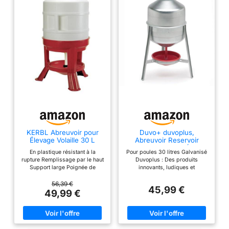
KERBL Abreuvoir pour
Duvo+ duvoplus,
Élevage Volaille 30 L
Abreuvoir Reservoir
Poules GALVANISÉ 30L,
En plastique résistant à la
Pour poules 30 litres Galvanisé
Oiseaux, Oiseaux
rupture Remplissage par le haut
Duvoplus : Des produits
Support large Poignée de
innovants, ludiques et
transport incluse pour un
modernes qui respectent le
déplacement facilité Hauteur
comportement naturel des
56,39 €
45,99 €
totale env. 70 cm Plateau à env.
animaux. Et qui offrent toujours
49,99 €
20 cm au-dessus du sol
le meilleur rapport qualité-prix