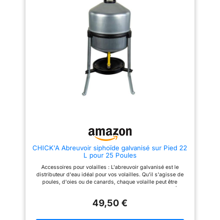
CHICK'A Abreuvoir siphoïde galvanisé sur Pied 22
L pour 25 Poules
Accessoires pour volailles : L'abreuvoir galvanisé est le
distributeur d'eau idéal pour vos volailles. Qu'il s'agisse de
poules, d'oies ou de canards, chaque volaille peut être
parfaitement approvisionnée en eau potable AVANTAGE : Étant
donné que l'abreuvoir de l'abreuvoir à poulet est surélevé au-
49,50 €
dessus du sol, la qualité de l'eau reste protégée des
contaminations majeures et est donc toujours propre et fraîche
CAPACITÉ : L'abreuvoir dispose d'un réservoir de 22 litres.