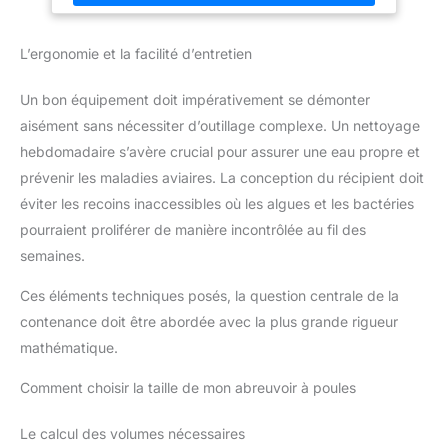
bouchon de fond pratique permet un remplissage rapide et
propre. NETTOYAGE FACILE - Versez de l'eau et du produit
nettoyant, secouez brièvement et rincez - la fontaine à volaille
L’ergonomie et la facilité d’entretien
est ainsi hygiéniquement propre et prête à l'emploi.
Un bon équipement doit impérativement se démonter
aisément sans nécessiter d’outillage complexe. Un nettoyage
hebdomadaire s’avère crucial pour assurer une eau propre et
prévenir les maladies aviaires. La conception du récipient doit
éviter les recoins inaccessibles où les algues et les bactéries
pourraient proliférer de manière incontrôlée au fil des
semaines.
Ces éléments techniques posés, la question centrale de la
contenance doit être abordée avec la plus grande rigueur
mathématique.
Comment choisir la taille de mon abreuvoir à poules
Le calcul des volumes nécessaires