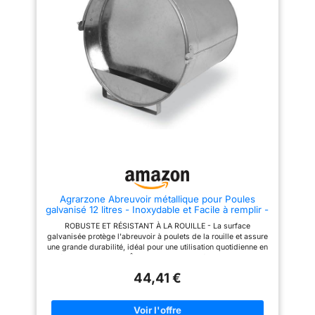
Agrarzone Abreuvoir métallique pour Poules
galvanisé 12 litres - Inoxydable et Facile à remplir -
Abreuvoir pour Poules, Canards et oies
ROBUSTE ET RÉSISTANT À LA ROUILLE - La surface
galvanisée protège l'abreuvoir à poulets de la rouille et assure
une grande durabilité, idéal pour une utilisation quotidienne en
extérieur. STABLE ET SÛR - Que ce soit posé ou suspendu : la
construction robuste garantit que l'abreuvoir à poulet en acier
44,41 €
inoxydable reste stable et ne bascule pas. GRANDE CAPACITÉ
- Avec une capacité de 7 et 12 litres, l'abreuvoir assure un
approvisionnement fiable en eau pour les poulets, les canards,
les oies et autres volailles. REMPLISSAGE RAPIDE - Le