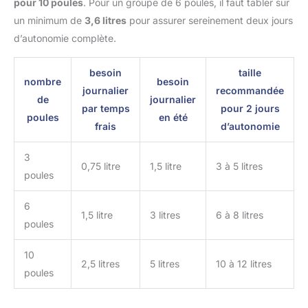
pour 10 poules
. Pour un groupe de 6 poules, il faut tabler sur
un minimum de
3,6 litres
pour assurer sereinement deux jours
d’autonomie complète.
besoin
taille
nombre
besoin
journalier
recommandée
de
journalier
par temps
pour 2 jours
poules
en été
frais
d’autonomie
3
0,75 litre
1,5 litre
3 à 5 litres
poules
6
1,5 litre
3 litres
6 à 8 litres
poules
10
2,5 litres
5 litres
10 à 12 litres
poules