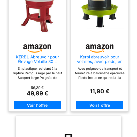
KERBL Abreuvoir pour
Kerbl abreuvoir pour
Élevage Volaille 30 L
volailles, avec pieds, en
plastique eco recycle, 5 l
En plastique résistant à la
Avec poignée de transport et
rupture Remplissage par le haut
fermeture à baïonnette éprouvée
Support large Poignée de
Pieds inclus ce qui réduit la
transport incluse pour un
pollution Fabriqué en plastique
déplacement facilité Hauteur
100% retraité - de qualité
56,39 €
11,90 €
totale env. 70 cm Plateau à env.
alimentaire Respect de
49,99 €
20 cm au-dessus du sol
l'environnement car l'utilisation
de ressources fossiles est
réduite En raison du processus
de recyclage, des déviations de
couleur peuvent survenir