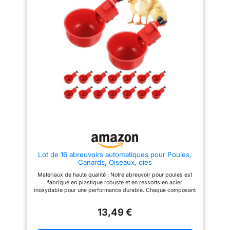
métallique pour poulets est
fabriqué en acier inoxydable de
haute qualité, qui est non
seulement résistant à la rouille
mais aussi facile à nettoyer, ce
qui en fait un excellent choix
par rapport aux abreuvoirs pour
poulets galvanisés. Sa
construction robuste lui permet
de résister aux exigences d'une
utilisation quotidienne.
STABILITÉ AMÉLIORÉE : ce
grand abreuvoir pour poulets
est équipé de pieds réglables
pour assurer sa stabilité et
éviter qu'il ne bascule. Le
design est parfait pour tous les
types de volailles, y compris
les poulets, les canards et les
pigeons, ce qui en fait un
Lot de 16 abreuvoirs automatiques pour Poules,
abreuvoir polyvalent pour votre
Canards, Oiseaux, oies
ferme. FACILE À NETTOYER : Le
couvercle amovible et l'évier
Matériaux de haute qualité : Notre abreuvoir pour poules est
peuvent être facilement nettoyés
fabriqué en plastique robuste et en ressorts en acier
pour garantir l'hygiène de votre
inoxydable pour une performance durable. Chaque composant
abreuvoir à poulets. Un
est installé de manière sécurisée, vous n'aurez donc pas à
nettoyage régulier aide à
vous soucier de la casse ou de fuites indésirables lors de
prévenir la croissance
13,49 €
l'utilisation quotidienne. Mécanisme d'auto-remplissage : Les
bactérienne et garantit une eau
fontaines pour oiseaux sont conçues pour se remplir
potable saine pour vos oiseaux.
automatiquement d'eau et maintenir un niveau d'eau constant,