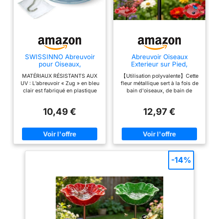
SWISSINNO Abreuvoir
Abreuvoir Oiseaux
pour Oiseaux,
Exterieur sur Pied,
Distributeur Eau Oiseaux
Abreuvoir Abeilles et
MATÉRIAUX RÉSISTANTS AUX
【Utilisation polyvalente】Cette
Exterieur
Insectes
UV : L’abreuvoir « Zug » en bleu
fleur métallique sert à la fois de
clair est fabriqué en plastique
bain d'oiseaux, de bain de
PC et ASA solide. Il résiste au
bourdons et de bain d'insectes.
soleil et aux intempéries,
Les bols plats offrent aux
10,49 €
12,97 €
conserve sa forme et sa couleur
oiseaux, aux abeilles et aux
et convient parfaitement pour
papillons une source d'eau
une utilisation durable au
sûre, parfaite pour un jardin
balcon, en terrasse ou au jardin
animé. Construction métallique
HYDRATATION FIABLE : Le
résistante aux intempéries : la
distributeur d’eau intégré
fleur de bain pour oiseaux en
assure un approvisionnement
métal de haute qualité est
-14%
constant en eau fraîche pour les
résistante à la rouille et aux
oiseaux sauvages. L’ingénieux
intempéries toute l'année. Qu'il
système maintient l’eau propre
s'agisse de pluie, de soleil ou
plus longtemps et devient une
de neige, cette décoration de
source essentielle pour les
jardin conserve son éclat
oiseaux à toutes les saisons
élégant et sa stabilité pendant
NETTOYAGE SIMPLE : Grâce
la saison. Montage facile au sol
aux surfaces lisses et à une
: ce bain pour oiseaux peut être