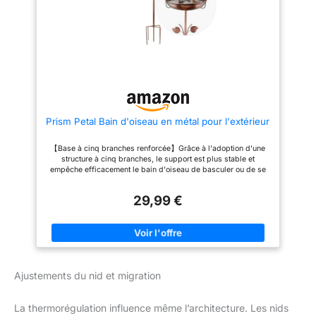
le renversement et offre aux
animaux un point d'eau et de
baignade sécurisé. DESIGN
EXQUIS ET DURABILITÉ : Le
Bain d’Oiseaux Antigel en fonte
séduit par son design élégant et
forgé, qui s'intègre
harmonieusement à toute
décoration de jardin. La surface
en poudre est résistante à la
rouille et garantit une longue
Prism Petal Bain d'oiseau en métal pour l'extérieur
durée de vie. POLYVALENT :
Qu'il s'agisse d'un Mangeoire
de Jardin dans les plates-
【Base à cinq branches renforcée】Grâce à l'adoption d'une
bandes, d'un Abreuvoir Oiseaux
structure à cinq branches, le support est plus stable et
Extérieur Grand sur la terrasse
empêche efficacement le bain d'oiseau de basculer ou de se
ou d'une solution compacte
renverser, en étant solidement fixé au sol du jardin.
pour le balcon – cet Métal Bain
【Traitement antirouille intégral en métal】L'ensemble du
d’Oiseaux offre aux oiseaux une
29,99 €
matériau est en métal à haute densité, dont la solidité dépasse
source d'eau fiable dans tous
de loin celle du plastique ordinaire. La couche extérieure est
les environnements et enrichit
traitée avec un revêtement antirouille et anticorrosion, offrant
votre expérience de la nature.
une capacité de charge élevée et résistant à la déformation,
aux fissures et au vent. Durable toute la journée, sans crainte
du soleil, de la pluie, du gel, de la neige et de l'hiver, il
convient à une utilisation en extérieur toute l'année. 【Grande
Ajustements du nid et migration
vasque pour bain d'oiseau】La vasque a un diamètre d'environ
12 pouces (30 cm) et une profondeur d'environ 0,78 pouce (2
cm), avec une capacité généreuse qui répond à divers usages.
La thermorégulation influence même l’architecture. Les nids
Elle peut être utilisée pour contenir de l'eau afin que les