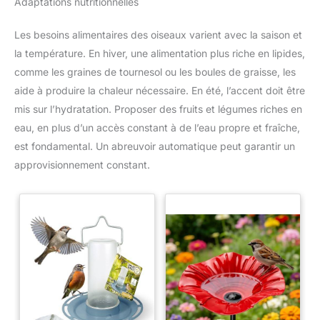
Adaptations nutritionnelles
【Polyvalent pour Tous Vos Animaux】 Idéale pour assurer le
bien-être et la croissance des volailles (poussins, poules,
canards), des nouveaux-nés (chiots, porcelets) et autres petits
Les besoins alimentaires des oiseaux varient avec la saison et
animaux en période de froid ou de convalescence. 【Pack
Complet Prêt à l'Emploi】 La livraison inclut tout le nécessaire :
la température. En hiver, une alimentation plus riche en lipides,
1 lampe chauffante infrarouge 250W, 1 ampoule, le câble et la
chaîne de suspension. Fonctionne sur une prise secteur
comme les graines de tournesol ou les boules de graisse, les
standard (220-240V).
aide à produire la chaleur nécessaire. En été, l’accent doit être
mis sur l’hydratation. Proposer des fruits et légumes riches en
eau, en plus d’un accès constant à de l’eau propre et fraîche,
est fondamental. Un abreuvoir automatique peut garantir un
approvisionnement constant.