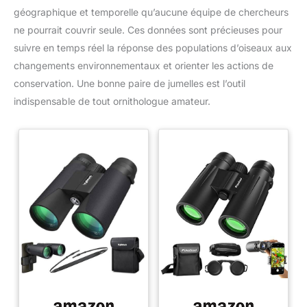
cliquez sur la petite flèche en
colisage : caméra thermique
géographique et temporelle qu’aucune équipe de chercheurs
haut à droite, sous l’icône du
avec bracelet, câble USB-A
panier. (3) Cliquez sur «
vers USB-C, guide de
ne pourrait couvrir seule. Ces données sont précieuses pour
Télécharger » et choisissez le
démarrage rapide et boîte
suivre en temps réel la réponse des populations d’oiseaux aux
manuel à télécharger.
d'emballage.
changements environnementaux et orienter les actions de
conservation. Une bonne paire de jumelles est l’outil
indispensable de tout ornithologue amateur.