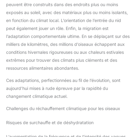
oiseaux s'y baignent, ainsi que pour stocker de la nourriture ou
peuvent être construits dans des endroits plus ou moins
de l'eau pour oiseaux. Elle est polyvalente et pratique.
【Installation facile et hauteur réglable】La hauteur totale est
exposés au soleil, avec des matériaux plus ou moins isolants,
de 151 cm (59,45 pouces). Aucun outil n'est nécessaire, le
montage peut être réalisé à la main et le tube est segmenté, ce
en fonction du climat local. L’orientation de l’entrée du nid
qui le rend simple et pratique. Le nombre de tubes de
peut également jouer un rôle. Enfin, la migration est
connexion peut être augmenté ou diminué librement selon les
besoins, et la hauteur peut être ajustée de manière flexible
l’adaptation comportementale ultime. En se déplaçant sur des
pour s'adapter à différentes configurations de jardin et
préférences d'observation. 【Cadeau idéal pour les amoureux
milliers de kilomètres, des millions d’oiseaux échappent aux
de la nature】Ce bain d'oiseau au design élégant apporte une
atmosphère vivante à la cour. C'est un choix attentionné pour
conditions hivernales rigoureuses ou aux chaleurs estivales
offrir à des amis, des ornithologues amateurs et des
extrêmes pour trouver des climats plus cléments et des
passionnés de nature. Attendez que les oiseaux viennent avec
grâce, jouent dans l'eau et lissent leurs plumes dans la
ressources alimentaires abondantes.
vasque, et laissez votre jardin résonner de chants d'oiseaux
toute l'année, plein de vitalité.
Ces adaptations, perfectionnées au fil de l’évolution, sont
aujourd’hui mises à rude épreuve par la rapidité du
changement climatique actuel.
Challenges du réchauffement climatique pour les oiseaux
Risques de surchauffe et de déshydratation
L’augmentation de la fréquence et de l’intensité des vagues