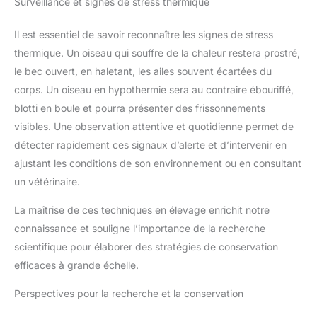
Surveillance et signes de stress thermique
à venir Décoration de jardin vintage : Compact, facile à
déplacer et à nettoyer, ce bain d'oiseaux est idéal pour les
ornithologues amateurs et les amoureux de la nature. Il vous
Il est essentiel de savoir reconnaître les signes de stress
permet de créer facilement un environnement accueillant pour
les oiseaux dans votre jardin, en utilisant des couleurs
thermique. Un oiseau qui souffre de la chaleur restera prostré,
attrayantes pour une harmonie parfaite avec votre style et votre
environnement. Son design séduisant attire les oiseaux et les
le bec ouvert, en haletant, les ailes souvent écartées du
encourage à venir régulièrement, enrichissant ainsi votre
espace extérieur Abreuvoir pour oiseaux : Son installation est
corps. Un oiseau en hypothermie sera au contraire ébouriffé,
simple, sans outils et ne prend que quelques minutes. Il suffit
blotti en boule et pourra présenter des frissonnements
de planter ce piquet de jardin pratique dans la terre pour
assurer la bonne stabilité de l'abreuvoir et de la mangeoire. Si
visibles. Une observation attentive et quotidienne permet de
de la terre s'accumule à l'intérieur, un simple coup de chiffon
suffit. Il s'intègre harmonieusement à tous les paysages,
détecter rapidement ces signaux d’alerte et d’intervenir en
favorise la biodiversité et, grâce à sa mise en place rapide,
son installation est un jeu d'enfant Utilisation polyvalente : Cet
ajustant les conditions de son environnement ou en consultant
abreuvoir multifonctionnel pour oiseaux et abeilles est un bel
un vétérinaire.
élément décoratif pour votre jardin. Élégant, il embellira votre
espace extérieur. Utilisable comme abreuvoir ou mangeoire,
selon vos besoins, il attirera de charmants oiseaux dans votre
La maîtrise de ces techniques en élevage enrichit notre
jardin, sur votre terrasse, votre patio, votre pelouse, vos pots
de fleurs et autres endroits de votre jardin
connaissance et souligne l’importance de la recherche
scientifique pour élaborer des stratégies de conservation
efficaces à grande échelle.
Perspectives pour la recherche et la conservation