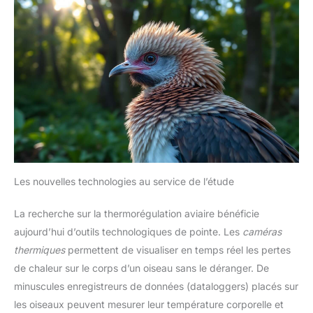
Les nouvelles technologies au service de l’étude
La recherche sur la thermorégulation aviaire bénéficie
aujourd’hui d’outils technologiques de pointe. Les
caméras
thermiques
permettent de visualiser en temps réel les pertes
de chaleur sur le corps d’un oiseau sans le déranger. De
minuscules enregistreurs de données (dataloggers) placés sur
les oiseaux peuvent mesurer leur température corporelle et