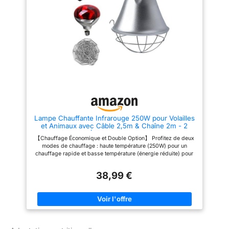
également la longévité du
également la longévité du
produit. La chaîne de fixation
produit. La chaîne de fixation
incluse peut supporter jusqu'à
incluse peut supporter jusqu'à
20 kilos et permet un montage
20 kilos et permet un montage
flexible et sûr. Un câble
flexible et sûr. Un câble
électrique de 2,5 mètres avec
électrique de 2,5 mètres avec
fiche assure une liberté de
fiche assure une liberté de
mouvement suffisante lors de
mouvement suffisante lors de
l'installation. La livraison
l'installation. La livraison
s'effectue sans ampoule. La
s'effectue sans ampoule. La
douille E27 usuelle a une
douille E27 usuelle a une
puissance maximale de 250
puissance maximale de 250
watts.
watts.
Lampe Chauffante Infrarouge 250W pour Volailles
et Animaux avec Câble 2,5m & Chaîne 2m - 2
Températures Éco - Pour Poulets, Canetons,
【Chauffage Économique et Double Option】 Profitez de deux
Chiots, Porcelets - Ampoule Incluse
modes de chauffage : haute température (250W) pour un
chauffage rapide et basse température (énergie réduite) pour
une efficacité énergétique optimale, parfait pour day et nuit.
【Sécurité et Protection】 La lampe émet une chaleur
38,99 €
infrarouge douce et une lumière rouge, sans lumière bleue pour
ne pas déranger le sommeil des animaux. Conçue pour un
chauffage constant et sûr des poulaillers, niches et enclos.
【Installation Facile et Pratique】 Équipée d'un long câble
électrique de 2,5 mètres et d'une chaîne réglable de 2 mètres
pour une installation flexible et une suspension à la hauteur
parfaite, garantissant une répartition uniforme de la chaleur.