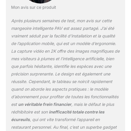
pour oiseaux comprend
Mon avis sur ce produit
un récipient de graines
de grande capacité de
Après plusieurs semaines de test, mon avis sur cette
1,8 l plus cinq
mangeoires
mangeoire intelligente PAV est assez partagé. J’ai été
interchangeables : 2
vraiment séduit par la facilité d’installation et la qualité
fourchettes à fruits, 1
de l’application mobile, qui est un modèle d’ergonomie.
mangeoire à colibri, 1
La capture vidéo en 2K offre des images magnifiques de
support à suif et 1 boîte à
gelée, parfaite pour
mes visiteurs à plumes et l’intelligence artificielle, bien
attirer les colibris, les
que parfois hésitante, identifie les espèces avec une
orioles, et plus encore.
précision surprenante. Le design est également une
Avec un microphone et
réussite. Cependant, le tableau se noircit rapidement
un haut-parleur intégrés,
vous pouvez écouter le
quand on aborde les aspects pratiques : le modèle
chant des oiseaux et
d’abonnement pour profiter de toutes les fonctionnalités
dissuader doucement les
est
un véritable frein financier
, mais le défaut le plus
écureuils directement
rédhibitoire est son
inefficacité totale contre les
depuis l'application Carte
de stockage de 64 Go
écureuils
, qui ont vite transformé l’appareil en
gratuite pour enregistrer
restaurant personnel. Au final, c’est un superbe gadget