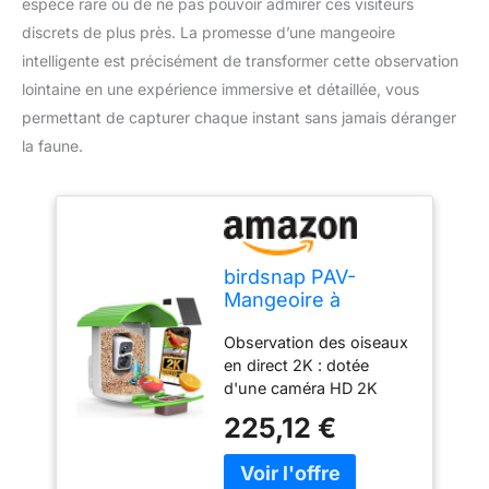
espèce rare ou de ne pas pouvoir admirer ces visiteurs
discrets de plus près. La promesse d’une mangeoire
intelligente est précisément de transformer cette observation
lointaine en une expérience immersive et détaillée, vous
permettant de capturer chaque instant sans jamais déranger
la faune.
birdsnap PAV-
Mangeoire à
oiseaux avec
Observation des oiseaux
caméra, 2K HD
en direct 2K : dotée
avec carte de 64
d'une caméra HD 2K
Go, panneau solaire
avec un objectif ultra
intelligent,
225,12 €
grand angle de 160°,
identification par AI,
cette caméra
diffusion en direct,
d'alimentation pour
détection de