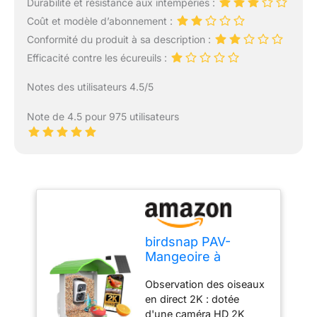
Durabilité et résistance aux intempéries :
Coût et modèle d’abonnement :
Conformité du produit à sa description :
Efficacité contre les écureuils :
Notes des utilisateurs 4.5/5
Note de 4.5 pour 975 utilisateurs
birdsnap PAV-
Mangeoire à
oiseaux avec
Observation des oiseaux
caméra, 2K HD
en direct 2K : dotée
avec carte de 64
d'une caméra HD 2K
Go, panneau solaire