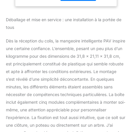
oiseaux capture et utilise
mouvement,
automatiquement l'IA
enregistrement
pour identifier plus de 10
automatique des
Déballage et mise en service : une installation à la portée de
000 espèces d'oiseaux.
tous
Vous recevrez des
alertes instantanées et
profitez d'une
Dès la réception du colis, la mangeoire intelligente PAV inspire
visualisation en direct en
une certaine confiance. L’ensemble, pesant un peu plus d’un
couleur de jour et de nuit
kilogramme pour des dimensions de 31,8 x 21,11 x 31,8 cm,
via l'application pour
est principalement constitué de plastique qui semble robuste
vous assurer de ne
et apte à affronter les conditions extérieures. Le montage
jamais manquer une
visite de vos amis à
s’est révélé d’une simplicité déconcertante. En quelques
plumes 5 accessoires
minutes, les différents éléments étaient assemblés sans
polyvalents et résistant
nécessiter de compétences techniques particulières. La boîte
aux écureuils : la
inclut également cinq modules complémentaires à monter soi-
mangeoire intelligente
pour oiseaux comprend
même, une attention appréciable pour personnaliser
un récipient de graines
l’expérience. La fixation est tout aussi intuitive, que ce soit sur
de grande capacité de
une clôture, un poteau ou directement sur un arbre. J’ai
1,8 l plus cinq