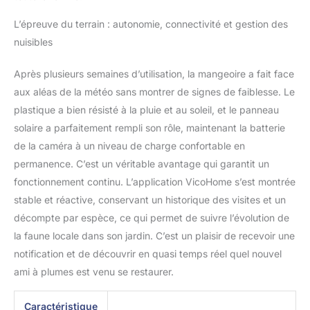
amis et les amateurs
d'oiseaux, cette
L’épreuve du terrain : autonomie, connectivité et gestion des
mangeoire à oiseaux
nuisibles
vidéo rassemble les
familles à travers les
Après plusieurs semaines d’utilisation, la mangeoire a fait face
merveilles de la nature :
suscitant des
aux aléas de la météo sans montrer de signes de faiblesse. Le
conversations et des
plastique a bien résisté à la pluie et au soleil, et le panneau
moments partagés
solaire a parfaitement rempli son rôle, maintenant la batterie
chaque jour
de la caméra à un niveau de charge confortable en
permanence. C’est un véritable avantage qui garantit un
fonctionnement continu. L’application VicoHome s’est montrée
stable et réactive, conservant un historique des visites et un
décompte par espèce, ce qui permet de suivre l’évolution de
la faune locale dans son jardin. C’est un plaisir de recevoir une
notification et de découvrir en quasi temps réel quel nouvel
ami à plumes est venu se restaurer.
Caractéristique