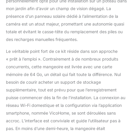
personnellement opté pour une installation sur un poteau dans
mangeoires
interchangeables : 2
mon jardin afin d’avoir un champ de vision dégagé. La
fourchettes à fruits, 1
présence d’un panneau solaire dédié à l’alimentation de la
mangeoire à colibri, 1
caméra est un atout majeur, promettant une autonomie quasi
support à suif et 1 boîte à
totale et évitant le casse-tête du remplacement des piles ou
gelée, parfaite pour
attirer les colibris, les
des recharges manuelles fréquentes.
orioles, et plus encore.
Le véritable point fort de ce kit réside dans son approche
Avec un microphone et
un haut-parleur intégrés,
« prêt à l’emploi ». Contrairement à de nombreux produits
vous pouvez écouter le
concurrents, cette mangeoire est livrée avec une carte
chant des oiseaux et
mémoire de 64 Go, un détail qui fait toute la différence. Nul
dissuader doucement les
besoin de courir acheter un support de stockage
écureuils directement
depuis l'application Carte
supplémentaire, tout est prévu pour que l’enregistrement
de stockage de 64 Go
puisse commencer dès la fin de l’installation. La connexion au
gratuite pour enregistrer
réseau Wi-Fi domestique et la configuration via l’application
des vidéos : livrée avec
smartphone, nommée VicoHome, se sont déroulées sans
une carte mémoire de 64
Go qui stocke plus de 40
accroc. L’interface est conviviale et guide l’utilisateur pas à
000 clips vidéo
pas. En moins d’une demi-heure, la mangeoire était
automatiques de 10