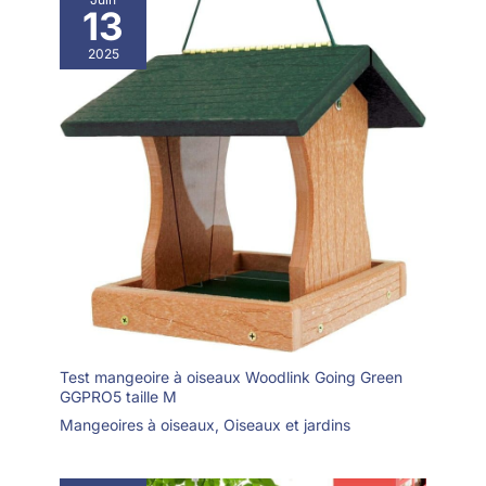
mangeoire à oiseaux
13
vidéo rassemble les
familles à travers les
2025
merveilles de la nature :
suscitant des
conversations et des
moments partagés
chaque jour
Test mangeoire à oiseaux Woodlink Going Green
GGPRO5 taille M
Mangeoires à oiseaux
,
Oiseaux et jardins