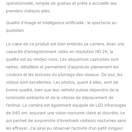
opérationnelle, remplie de graines et prête à accueillir ses
secondes (stockage
premiers visiteurs ailés.
dans le cloud et
reconnaissance IA
Qualité d’image et intelligence artificielle : le spectacle au
disponibles via
quotidien
abonnement). Résistant
aux intempéries IP65, il
résiste au soleil, au vent,
Le cœur de ce produit est bien entendu sa caméra. Avec une
à la pluie et à la neige.
capacité d’enregistrement vidéo en résolution HD 2K, la
Même sans WiFi ou
qualité est au rendez-vous. Les séquences capturées sont
réseau faible, vous
nettes, détaillées et permettent d’apprécier pleinement les
pouvez retirer la carte et
exporter les vidéos
couleurs et les textures du plumage des oiseaux. De jour, les
téléchargées
vidéos sont excellentes. Les photos, quant à elles, sont de
automatiquement
bonne qualité, bien que leur netteté puisse dépendre de la
Alimentation solaire avec
luminosité ambiante et de la vitesse de déplacement de
longue durée de vie de la
batterie : alimentée par
l’animal. La caméra est également équipée de LED infrarouges
une batterie rechargeable
de 940 nm, assurant une vision nocturne claire et discrète, ce
de 5200 mAh et un
qui permet de surprendre d’éventuels visiteurs nocturnes sans
panneau solaire réglable
les effrayer. J’ai ainsi pu observer l’activité d’un petit rongeur
qui s'incline vers le soleil,