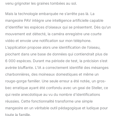
la mangeoire à oiseaux
venu grignoter les graines tombées au sol.
nécessite une charge
Mais la technologie embarquée ne s’arrête pas là. La
minimale. L'antenne 5dB
assure une forte
mangeoire PAV intègre une intelligence artificielle capable
connexion au Wi-Fi 2,4
d’identifier les espèces d’oiseaux qui se présentent. Dès qu’un
GHz (5 GHz non pris en
mouvement est détecté, la caméra enregistre une courte
charge). Ne vous
vidéo et envoie une notification sur mon téléphone.
inquiétez plus de la perte
de signal et manquez les
L’application propose alors une identification de l’oiseau,
beaux moments des
piochant dans une base de données qui contiendrait plus de
oiseaux 【Cadeau parfait
6 000 espèces. Durant ma période de test, la précision s’est
pour les amoureux de la
avérée bluffante. L’IA a correctement identifié des mésanges
nature】Partagez la joie
avec jusqu'à 4 membres
charbonnières, des moineaux domestiques et même un
de la famille via
rouge-gorge familier. Une seule erreur a été notée, un gros-
l'application et publiez
bec erratique ayant été confondu avec un geai de Steller, ce
facilement de
qui reste anecdotique au vu du nombre d’identifications
charmantes pinces à
oiseaux sur les réseaux
réussies. Cette fonctionnalité transforme une simple
sociaux. Un cadeau idéal
mangeoire en un véritable outil pédagogique et ludique pour
pour les parents, les
toute la famille.