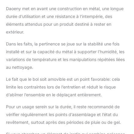
pour oiseaux de
grande capacité : ce
Daoeny met en avant une construction en métal, une longue
grand bol de bain pour
durée d’utilisation et une résistance à l’intempérie, des
oiseaux d'extérieur
éléments attendus pour un produit destiné à rester en
(diamètre : 30,5 cm,
extérieur.
profondeur : 5 cm). Par
rapport au bain
Dans les faits, la pertinence se joue sur la stabilité une fois
d'oiseaux conique,
notre bain d'oiseaux
installé et sur la capacité du métal à supporter l’humidité, les
circulaire peut contenir
variations de température et les manipulations répétées liées
plus d'eau. Si vous
au nettoyage.
ajoutez une fontaine
solaire, vous pouvez
Le fait que le bol soit amovible est un point favorable: cela
avoir plus d'eau à
limite les contraintes lors de l’entretien et réduit le risque
utiliser au lieu d'ajouter
d’abîmer l’ensemble en le déplaçant entièrement.
de l'eau tout le temps,
ce qui ajoutera de la
Pour un usage serein sur la durée, il reste recommandé de
vivacité à votre jardin et
du plaisir pour les
vérifier régulièrement les points d’assemblage et l’état du
adorables oiseaux.
revêtement, surtout après des périodes de pluie ou de gel.
Facile à installer et à
nettoyer : aucun outil