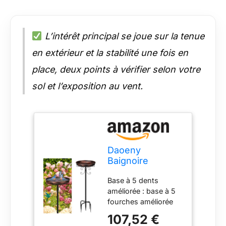
L’intérêt principal se joue sur la tenue
en extérieur et la stabilité une fois en
place, deux points à vérifier selon votre
sol et l’exposition au vent.
Daoeny
Baignoire
d'oiseaux en
Base à 5 dents
métal de 89,9 cm
améliorée : base à 5
pour l'extérieur,
fourches améliorée
bains d'oiseaux
qui résiste au
autoportants
107,52 €
basculement, ajoute
vintage et