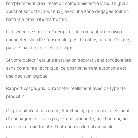
d'oiseaux. Gardez
l’emplacement idéal reste un compromis entre visibilité (pour
votre cour ou votre
vous) et sécurité (pour eux), avec une zone dégagée tout en
jardin plein d'oiseaux
restant à proximité d’arbustes.
chanteurs tout au long
de l'année
L’absence de source d’énergie et de compatibilité maison
connectée simplifie l’ensemble: pas de câble, pas de réglage,
pas de maintenance électronique.
Si votre objectif est une installation décorative et fonctionnelle
sans contrainte technique, ce positionnement autonome est
une décision logique.
Rapport usage/prix: qu’acheter réellement avec ce type de
produit ?
Ce produit n’est pas un objet technologique, mais un élément
d’aménagement: vous payez une silhouette, une hauteur, un
matériau et une facilité d’entretien via le bol amovible.