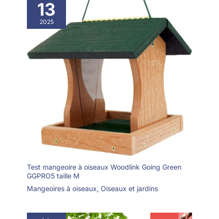
13
élégante dans vos
espaces extérieurs,
2025
un excellent cadeau
pour vos amis ou
membres de la
famille, également un
cadeau spécial pour
les observateurs
d'oiseaux sauvages
et les amoureux de la
nature. Profitez de
belles couleurs
d'observation des
oiseaux sauvages
pendant que les
oiseaux sauvages
Test mangeoire à oiseaux Woodlink Going Green
boivent et se
GGPRO5 taille M
baignent dans vos
Mangeoires à oiseaux
,
Oiseaux et jardins
bains d'oiseaux.
Gardez votre cour ou
votre jardin plein