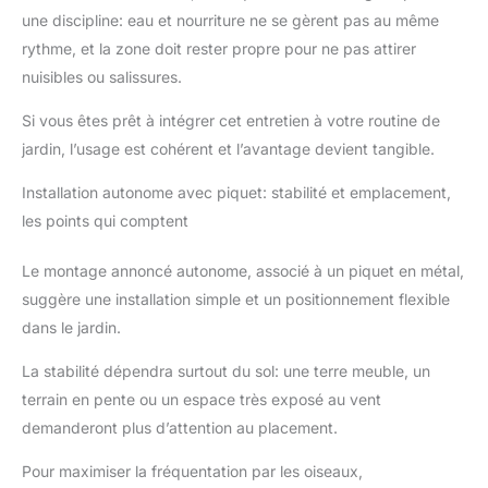
les amateurs d'oiseaux
une discipline: eau et nourriture ne se gèrent pas au même
: ce bain d'oiseaux de
rythme, et la zone doit rester propre pour ne pas attirer
jardin peut être une
nuisibles ou salissures.
décoration supérieure
et élégante dans vos
Si vous êtes prêt à intégrer cet entretien à votre routine de
espaces extérieurs, un
jardin, l’usage est cohérent et l’avantage devient tangible.
excellent cadeau pour
vos amis ou membres
Installation autonome avec piquet: stabilité et emplacement,
de la famille, également
un cadeau spécial pour
les points qui comptent
les observateurs
d'oiseaux sauvages et
Le montage annoncé autonome, associé à un piquet en métal,
les amoureux de la
suggère une installation simple et un positionnement flexible
nature. Profitez de
dans le jardin.
belles couleurs
d'observation des
La stabilité dépendra surtout du sol: une terre meuble, un
oiseaux sauvages
terrain en pente ou un espace très exposé au vent
pendant que les
oiseaux sauvages
demanderont plus d’attention au placement.
boivent et se baignent
dans vos bains
Pour maximiser la fréquentation par les oiseaux,