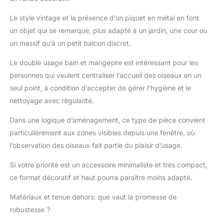
une structure solide
entièrement en métal, il
Le style vintage et la présence d’un piquet en métal en font
est plus solide que les
un objet qui se remarque, plus adapté à un jardin, une cour ou
bains d'oiseaux en
un massif qu’à un petit balcon discret.
plastique et en résine.
Nos bains d'oiseaux
Le double usage bain et mangeoire est intéressant pour les
pour l'extérieur sont
personnes qui veulent centraliser l’accueil des oiseaux en un
fabriqués en fer de
haute qualité et
seul point, à condition d’accepter de gérer l’hygiène et le
recouverts d'un
nettoyage avec régularité.
revêtement de sécurité.
Forte capacité de
Dans une logique d’aménagement, ce type de pièce convient
charge, ne tombe pas
particulièrement aux zones visibles depuis une fenêtre, où
facilement, ne se casse
l’observation des oiseaux fait partie du plaisir d’usage.
pas et ne s'envole pas.
Résistant aux
Si votre priorité est un accessoire minimaliste et très compact,
intempéries et à la
ce format décoratif et haut pourra paraître moins adapté.
rouille, durable qui peut
être utilisé pendant une
Matériaux et tenue dehors: que vaut la promesse de
longue période en
robustesse ?
extérieur. Bol de bain