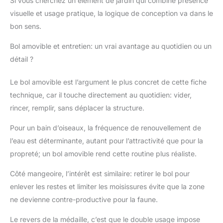
Si vous cherchez un élément de jardin qui combine présence
n'est nécessaire,
visuelle et usage pratique, la logique de conception va dans le
l'installation est très
bon sens.
facile et peut être
effectuée en quelques
Bol amovible et entretien: un vrai avantage au quotidien ou un
minutes. Le bol durable
détail ?
se détache de l'anneau
en acier pour un
Le bol amovible est l’argument le plus concret de cette fiche
nettoyage et un
remplissage faciles. Le
technique, car il touche directement au quotidien: vider,
garder propre est très
rincer, remplir, sans déplacer la structure.
important pour la santé
des oiseaux. Vous
Pour un bain d’oiseaux, la fréquence de renouvellement de
pouvez insérer un bain
l’eau est déterminante, autant pour l’attractivité que pour la
d'oiseaux dans le sol
propreté; un bol amovible rend cette routine plus réaliste.
ou la pelouse des
patios et des jardins,
Côté mangeoire, l’intérêt est similaire: retirer le bol pour
attirant de charmants
enlever les restes et limiter les moisissures évite que la zone
oiseaux dans votre
jardin pour se baigner
ne devienne contre-productive pour la faune.
ou partager un festin.
Excellent cadeau pour
Le revers de la médaille, c’est que le double usage impose