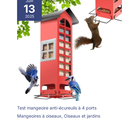
Juin
d'oiseaux chanteurs
13
tout au long de
2025
l'année
Test mangeoire anti-écureuils à 4 ports
Mangeoires à oiseaux
,
Oiseaux et jardins