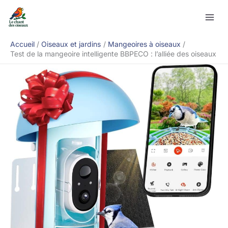
Aller
Rechercher
au
contenu
Accueil
Oiseaux et jardins
Mangeoires à oiseaux
Test de la mangeoire intelligente BBPECO : l’alliée des oiseaux