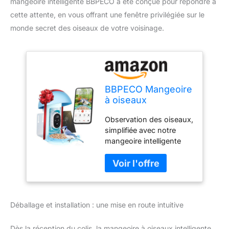
mangeoire intelligente BBPECO a été conçue pour répondre à
cette attente, en vous offrant une fenêtre privilégiée sur le
monde secret des oiseaux de votre voisinage.
BBPECO Mangeoire
à oiseaux
intelligente avec
Observation des oiseaux,
appareil photo,
simplifiée avec notre
alimentation solaire,
mangeoire intelligente
bleu
pour oiseaux : pas
besoin de jumelles. Notre
mangeoire intelligente
pour oiseaux diffuse en
direct sur votre
Déballage et installation : une mise en route intuitive
téléphone avec des
notifications
instantanées, afin que
Dès la réception du colis, la mangeoire à oiseaux intelligente