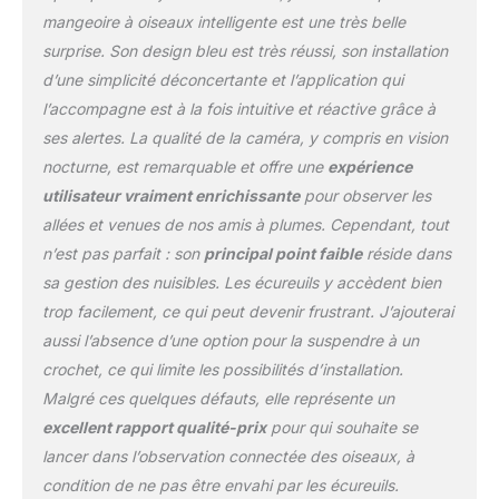
oiseau avec une clarté de
mangeoire à oiseaux intelligente est une très belle
1080p, une vision
surprise. Son design bleu est très réussi, son installation
nocturne et une vue
d’une simplicité déconcertante et l’application qui
ultra-large. Avec une
détection rapide de 0,5 s
l’accompagne est à la fois intuitive et réactive grâce à
et une IA intelligente,
ses alertes. La qualité de la caméra, y compris en vision
notre mangeoire à
nocturne, est remarquable et offre une
expérience
oiseaux avec caméra
utilisateur vraiment enrichissante
pour observer les
invite plus d'oiseaux
dans votre sanctuaire de
allées et venues de nos amis à plumes. Cependant, tout
jardin. Créez et partagez
n’est pas parfait : son
principal point faible
réside dans
des souvenirs : stockez
sa gestion des nuisibles. Les écureuils y accèdent bien
et partagez des vidéos
trop facilement, ce qui peut devenir frustrant. J’ajouterai
d'oiseaux avec vos amis
et votre famille sur tous
aussi l’absence d’une option pour la suspendre à un
les appareils, faisant de
crochet, ce qui limite les possibilités d’installation.
chaque observation une
Malgré ces quelques défauts, elle représente un
expérience joyeuse pour
excellent rapport qualité-prix
pour qui souhaite se
tous. Installation sans
effort : installation rapide
lancer dans l’observation connectée des oiseaux, à
et facile pour les
condition de ne pas être envahi par les écureuils.