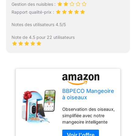
Gestion des nuisibles :
Rapport qualité-prix :
Notes des utilisateurs 4.5/5
Note de 4.5 pour 22 utilisateurs
BBPECO Mangeoire
à oiseaux
intelligente avec
Observation des oiseaux,
appareil photo,
simplifiée avec notre
alimentation solaire,
mangeoire intelligente
bleu
pour oiseaux : pas
besoin de jumelles. Notre