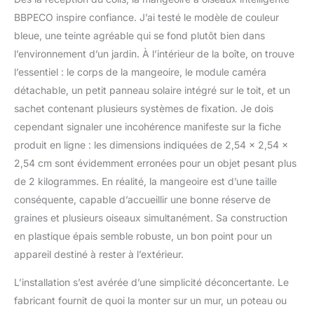
vous puissiez capturer
BBPECO inspire confiance. J’ai testé le modèle de couleur
chaque ami à plumes
bleue, une teinte agréable qui se fond plutôt bien dans
sans effort. Notification
l’environnement d’un jardin. À l’intérieur de la boîte, on trouve
en temps réel : restez
connecté avec des flux
l’essentiel : le corps de la mangeoire, le module caméra
en direct, des alertes en
détachable, un petit panneau solaire intégré sur le toit, et un
temps réel et un accès
sachet contenant plusieurs systèmes de fixation. Je dois
vidéo à tout moment,
cependant signaler une incohérence manifeste sur la fiche
n'importe où, via Wi-Fi
2,4 GHz sans couture, 5
produit en ligne : les dimensions indiquées de 2,54 x 2,54 x
GHz non pris en charge
2,54 cm sont évidemment erronées pour un objet pesant plus
Superbes détails avec la
de 2 kilogrammes. En réalité, la mangeoire est d’une taille
mangeoire intelligente
conséquente, capable d’accueillir une bonne réserve de
pour oiseaux : émervez-
graines et plusieurs oiseaux simultanément. Sa construction
vous devant chaque
oiseau avec une clarté de
en plastique épais semble robuste, un bon point pour un
1080p, une vision
appareil destiné à rester à l’extérieur.
nocturne et une vue
ultra-large. Avec une
L’installation s’est avérée d’une simplicité déconcertante. Le
détection rapide de 0,5 s
fabricant fournit de quoi la monter sur un mur, un poteau ou
et une IA intelligente,