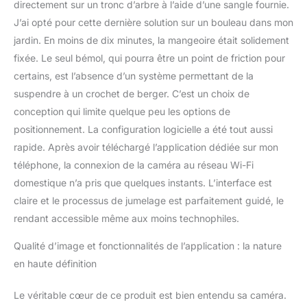
directement sur un tronc d’arbre à l’aide d’une sangle fournie.
notre mangeoire à
oiseaux avec caméra
J’ai opté pour cette dernière solution sur un bouleau dans mon
invite plus d'oiseaux
jardin. En moins de dix minutes, la mangeoire était solidement
dans votre sanctuaire de
fixée. Le seul bémol, qui pourra être un point de friction pour
jardin. Créez et partagez
certains, est l’absence d’un système permettant de la
des souvenirs : stockez
et partagez des vidéos
suspendre à un crochet de berger. C’est un choix de
d'oiseaux avec vos amis
conception qui limite quelque peu les options de
et votre famille sur tous
positionnement. La configuration logicielle a été tout aussi
les appareils, faisant de
rapide. Après avoir téléchargé l’application dédiée sur mon
chaque observation une
téléphone, la connexion de la caméra au réseau Wi-Fi
expérience joyeuse pour
tous. Installation sans
domestique n’a pris que quelques instants. L’interface est
effort : installation rapide
claire et le processus de jumelage est parfaitement guidé, le
et facile pour les
rendant accessible même aux moins technophiles.
débutants et les
professionnels, avec des
Qualité d’image et fonctionnalités de l’application : la nature
instructions simples
en haute définition
(français non garanti).
Le véritable cœur de ce produit est bien entendu sa caméra.