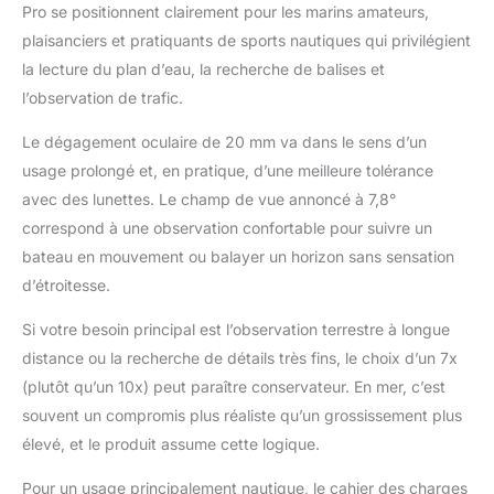
Pro se positionnent clairement pour les marins amateurs,
en polycarbonate
plaisanciers et pratiquants de sports nautiques qui privilégient
Makrolon durable,
roulement prismatique
la lecture du plan d’eau, la recherche de balises et
flottant pour
l’observation de trafic.
l'absorption des chocs,
plage de température
Le dégagement oculaire de 20 mm va dans le sens d’un
de -20 °C à +60 °C.
usage prolongé et, en pratique, d’une meilleure tolérance
EXCELLENTE QUALITÉ
avec des lunettes. Le champ de vue annoncé à 7,8°
- Étanche jusqu'à 5 m,
correspond à une observation confortable pour suivre un
pas de buée grâce au
remplissage sous
bateau en mouvement ou balayer un horizon sans sensation
pression d'azote,
d’étroitesse.
armure en caoutchouc
NBR longue durée
Si votre besoin principal est l’observation terrestre à longue
résistante à l'usure,
distance ou la recherche de détails très fins, le choix d’un 7x
garantie 10 ans.
(plutôt qu’un 10x) peut paraître conservateur. En mer, c’est
ACCESSOIRES
COMPLETS - sac,
souvent un compromis plus réaliste qu’un grossissement plus
sangle en néoprène
élevé, et le produit assume cette logique.
ClicLoc, housse de
pluie, capuchons
Pour un usage principalement nautique, le cahier des charges