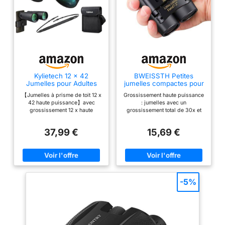
LÉGENDAIRE - Boîtier
en polycarbonate
Makrolon durable,
roulement
prismatique flottant
pour l'absorption des
chocs, plage de
Kylietech 12 x 42
BWEISSTH Petites
température de -20
Jumelles pour Adultes
jumelles compactes pour
°C à +60 °C.
avec BAK4 Prism, FMC
adultes et enfants, mini
【Jumelles à prisme de toit 12 x
Grossissement haute puissance
lentille, Grande oculaire,
jumelles 30x60 voyage,
EXCELLENTE
42 haute puissance】avec
: jumelles avec un
Compact, antibuée et
observation oiseaux,
QUALITÉ - Étanche
grossissement 12 x haute
grossissement total de 30x et
étanche Idéal pour
vision nocturne concerts,
puissance et objectif grand
un objectif de 60 mm de
jusqu'à 5 m, pas de
Observation des Oiseaux
théâtre, opéra, légères
angle de 42 mm offrant une
diamètre offrant une luminosité
Voyage Observation de
pliables
buée grâce au
37,99 €
15,69 €
clarté et une luminosité
maximale de l'image dans des
Chasse Les Concerts
remplissage sous
optimales ; fourni avec un
conditions de longue portée et
oculaire vert de 20 mm et un
de faible luminosité Compact et
pression d'azote,
grand champ de vision de 330
léger : petites jumelles pliables,
armure en
pieds/1000 yards,
peuvent être rangées dans le
spécialement conçu pour les
sac à dos et la poche, bonne
caoutchouc NBR
activités de plein air telles que
idée pour la randonnée et les
-5%
longue durée
l'escalade, la randonnée, la
voyages, le meilleur cadeau
résistante à l'usure,
conduite, regarder la faune et le
pour les adultes et les enfants.
paysage. 【Double capacité de
L’armure protectrice en
garantie 10 ans.
mise au point et réglage
caoutchouc le rend utilisable
ACCESSOIRES
précis】Facile à utiliser avec
pour résister aux conditions
bouton de mise au point et
météorologiques les plus