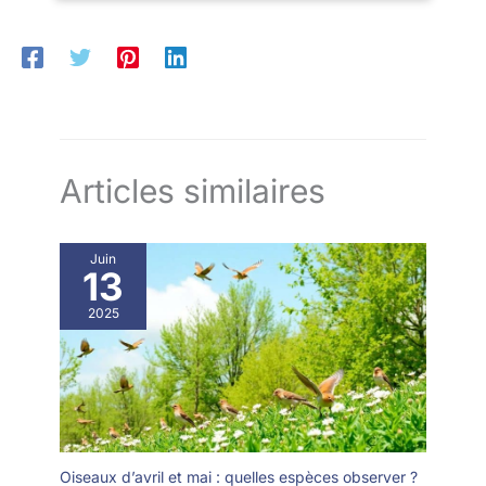
chromatique et profitez d'une vision nocturne améliorée en
compatible avec la plupart des
grande durabilité.
basse lumière. Design Léger et Compact : Avec un poids de
appareils.Remarque: vous
seulement 260 g, ces jumelles sont légères et parfaites pour
devez désactiver le mode
les aventures en déplacement. Leur design pliable leur permet
macro du téléphone pour
de tenir dans la paume de votre main, les rendant idéales pour
pouvoir utiliser l'appareil photo
une large gamme de poursuites à longue distance. Ne
principal pour prendre des
manquez pas l'occasion d'avoir des jumelles dans votre sac à
photos. 【Étanche, antibuée et
dos. Rendez vos voyages encore plus mémorables avec ces
antidérapante】Empêche
jumelles abordables et compactes. Armure Ergonomique en
l'humidité, la poussière et les
Caoutchouc : Nos jumelles ont une armure en caoutchouc
débris de pénétrer dans le
ergonomique pour un confort durable, une prise sûre et une
télescope jumelles - Conçues
Articles similaires
mise au point précise. Résistantes aux chocs et
pour un usage quotidien et la
antidérapantes, elles allient design fin et simple. La
plupart des environnements
construction robuste et le soulagement oculaire en caoutchouc
extérieurs. En outre, la
assurent un confort maximal, même pour les porteurs de
protection extérieure en
lunettes. La bague de réglage dioptrique et la fixation de
Juin
caoutchouc antidérapant peut
sangle améliorent l'ergonomie. Polyvalentes pour Adultes et
13
absorber les chocs tout en
Enfants : Ces jumelles sont entièrement adaptées à diverses
offrant une prise ferme.
activités telles que l'observation des oiseaux, la chasse, la
2025
randonnée, les voyages, les événements sportifs, le théâtre et
les concerts. Elles font également d'excellents cadeaux pour
Noël, la fête des pères ou en tant que cadeaux pour garçons et
filles.
Oiseaux d’avril et mai : quelles espèces observer ?