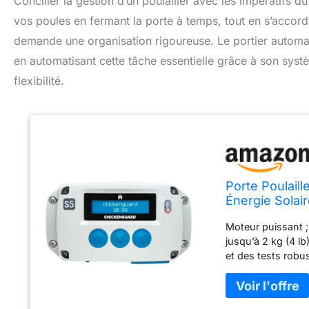
Concilier la gestion d’un poulailler avec les impératifs d
vos poules en fermant la porte à temps, tout en s’accordan
demande une organisation rigoureuse. Le portier autom
en automatisant cette tâche essentielle grâce à son systèm
flexibilité.
Porte Poulail
Énergie Solair
Maximale de 2
Moteur puissant ;
Seule)
jusqu’à 2 kg (4 l
et des tests robu
puissant de la g
jusqu’à -20°C. Uni
qui souhaitent aut