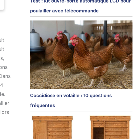
Test : kit ouvre-porte automatique LCD pour
poulailler avec télécommande
it
it
s,
ions
 Dans
 4
de.
Coccidiose en volaille : 10 questions
iller
fréquentes
lors