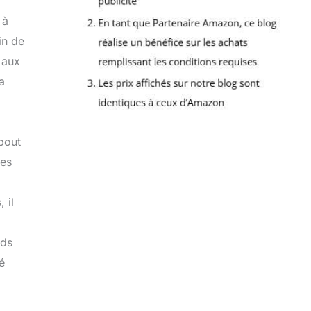
 à
in de
 aux
a
bout
des
 il
nds
é