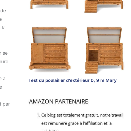
 de
e
 la
mise
eure
e a
Test du poulailler d’extérieur 0, 9 m Mary
e
t par