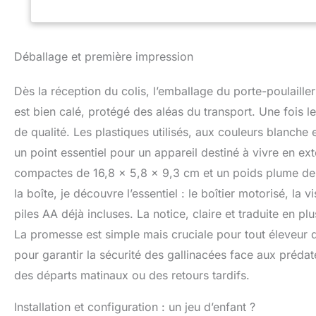
porte ; comprend 
verrouillables s’
prédateurs de soul
tous contrecarrés
Déballage et première impression
d’alimenter votre
alimentation 9v 
Dès la réception du colis, l’emballage du porte-poulaill
Amazon. Facile à 
intuitifs ainsi qu
est bien calé, protégé des aléas du transport. Une fois le
permettent une ut
de qualité. Les plastiques utilisés, aux couleurs blanche
message d’alerte s
un point essentiel pour un appareil destiné à vivre en ex
Le voyant de sécur
vous permet d’avoi
compactes de 16,8 x 5,8 x 9,3 cm et un poids plume de 4
vérifier que la p
la boîte, je découvre l’essentiel : le boîtier motorisé, la 
ouvrir/fermer à u
soleil et fermer a
piles AA déjà incluses. La notice, claire et traduite en pl
porte du poulaille
La promesse est simple mais cruciale pour tout éleveur de 
coucher de soleil
pour garantir la sécurité des gallinacées face aux prédate
bas Pourquoi Chi
monde entier depu
des départs matinaux ou des retours tardifs.
et soutenir nos c
3 ans ; Support p
Installation et configuration : un jeu d’enfant ?
d’assistance clien