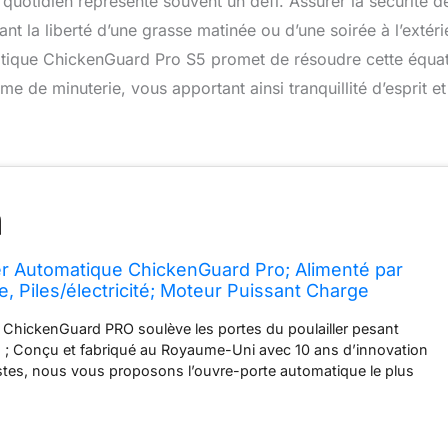
u quotidien représente souvent un défi. Assurer la sécurité d
t la liberté d’une grasse matinée ou d’une soirée à l’extéri
atique ChickenGuard Pro S5 promet de résoudre cette équa
e de minuterie, vous apportant ainsi tranquillité d’esprit et
ler Automatique ChickenGuard Pro; Alimenté par
e, Piles/électricité; Moteur Puissant Charge
kg; Minuterie/Capteur de Lumière (S5 - Minuterie
 ChickenGuard PRO soulève les portes du poulailler pesant
b) ; Conçu et fabriqué au Royaume-Uni avec 10 ans d’innovation
stes, nous vous proposons l’ouvre-porte automatique le plus
amme ChickenGuard, fonctionnant à des températures allant
tés motrices (sans porte) ; sont vendus à l’unité pour les clients
omatiser leur porte de poulailler existante ; PRO + Option de