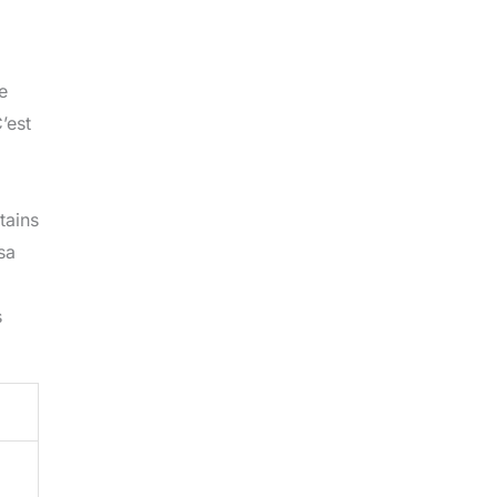
e
’est
tains
sa
s