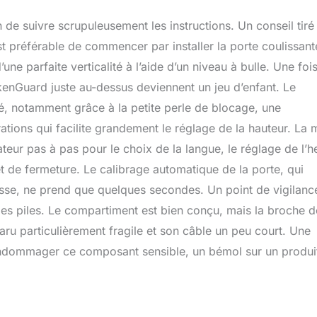
on de suivre scrupuleusement les instructions. Un conseil tiré
l est préférable de commencer par installer la porte coulissant
une parfaite verticalité à l’aide d’un niveau à bulle. Une fois
ickenGuard juste au-dessus deviennent un jeu d’enfant. Le
lté, notamment grâce à la petite perle de blocage, une
tions qui facilite grandement le réglage de la hauteur. La 
isateur pas à pas pour le choix de la langue, le réglage de l’h
t de fermeture. Le calibrage automatique de la porte, qui
asse, ne prend que quelques secondes. Un point de vigilanc
des piles. Le compartiment est bien conçu, mais la broche d
paru particulièrement fragile et son câble un peu court. Une
endommager ce composant sensible, un bémol sur un produi