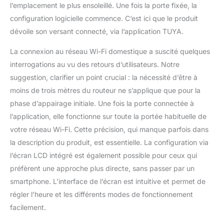
l’emplacement le plus ensoleillé. Une fois la porte fixée, la
4000mAh & Double
configuration logicielle commence. C’est ici que le produit
Recharge Solaire/USB :
Batterie puissante de
dévoile son versant connecté, via l’application TUYA.
4000mAh, soit 60% plus
grande que les modèles
La connexion au réseau Wi-Fi domestique a suscité quelques
classiques de 2500mAh.
interrogations au vu des retours d’utilisateurs. Notre
Elle alimente votre porte
suggestion, clarifier un point crucial : la nécessité d’être à
automatique de poulailler
moins de trois mètres du routeur ne s’applique que pour la
pendant plusieurs
semaines, même par
phase d’appairage initiale. Une fois la porte connectée à
temps couvert ou en
l’application, elle fonctionne sur toute la portée habituelle de
hiver.
Recharge
votre réseau Wi-Fi. Cette précision, qui manque parfois dans
solaire pour une porte
la description du produit, est essentielle. La configuration via
automatique de poulailler
qui protège vos poules
l’écran LCD intégré est également possible pour ceux qui
et canards toute l’année.
préfèrent une approche plus directe, sans passer par un
Le panneau LCD étanche
smartphone. L’interface de l’écran est intuitive et permet de
et amovible peut être
régler l’heure et les différents modes de fonctionnement
facilement détaché et
facilement.
rechargé à l’intérieur via
n’importe quel port USB.