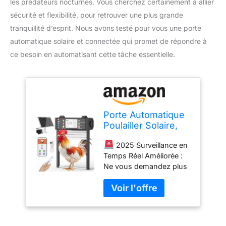
les prédateurs nocturnes. Vous cherchez certainement à allier
sécurité et flexibilité, pour retrouver une plus grande
tranquillité d’esprit. Nous avons testé pour vous une porte
automatique solaire et connectée qui promet de répondre à
ce besoin en automatisant cette tâche essentielle.
Porte Automatique
Poulailler Solaire,
TUYA App Montre
2025 Surveillance en
l'état en Temps
Temps Réel Améliorée :
réel, reconnection
Ne vous demandez plus
WiFi, avec écran
si la porte poulailler est
LCD, 4000mAh
ouverte ou fermée. Grâce
Alimentation par
à l’application dédiée,
Batterie, Capteur de
vous recevez des mises
Lumière et
à jour instantanées de
Minuteur,