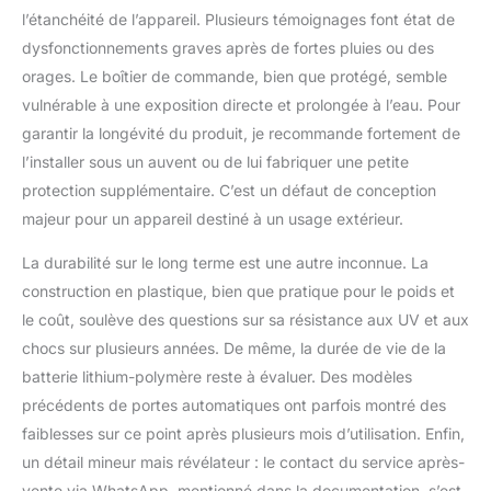
Rappel important : 1.
l’étanchéité de l’appareil. Plusieurs témoignages font état de
Contrôle via l’application
dysfonctionnements graves après de fortes pluies ou des
Tuya, uniquement
orages. Le boîtier de commande, bien que protégé, semble
compatible avec le Wi-Fi
2.4 GHz. Seule la
vulnérable à une exposition directe et prolongée à l’eau. Pour
première connexion
garantir la longévité du produit, je recommande fortement de
nécessite un ajout
l’installer sous un auvent ou de lui fabriquer une petite
manuel de l’appareil. 2.
protection supplémentaire. C’est un défaut de conception
Lors de la fermeture, la
porte peut effectuer un
majeur pour un appareil destiné à un usage extérieur.
léger rebond avant de se
La durabilité sur le long terme est une autre inconnue. La
refermer : c’est un
fonctionnement normal.
construction en plastique, bien que pratique pour le poids et
3. Lorsque le mode
le coût, soulève des questions sur sa résistance aux UV et aux
capteur de luminosité est
chocs sur plusieurs années. De même, la durée de vie de la
activé, les autres
batterie lithium-polymère reste à évaluer. Des modèles
fonctions ne sont pas
disponibles. 4. Lorsque
précédents de portes automatiques ont parfois montré des
vous opérez pour ouvrir
faiblesses sur ce point après plusieurs mois d’utilisation. Enfin,
ou fermer une porte, le
un détail mineur mais révélateur : le contact du service après-
volet roulant démarre
vente via WhatsApp, mentionné dans la documentation, s’est