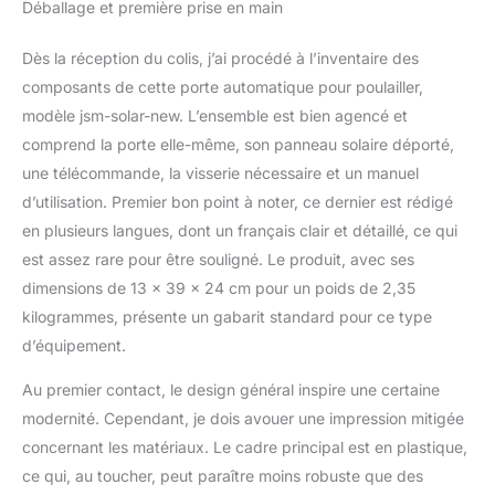
Déballage et première prise en main
l’état de votre porte. Que
télécommande
vous soyez au travail ou
en vacances, gardez
Dès la réception du colis, j’ai procédé à l’inventaire des
l’esprit tranquille en
composants de cette porte automatique pour poulailler,
sachant que vos poules
modèle jsm-solar-new. L’ensemble est bien agencé et
sont protégées des
comprend la porte elle-même, son panneau solaire déporté,
prédateurs la nuit.
Reconnectivité
une télécommande, la visserie nécessaire et un manuel
Automatique & Fiable :
d’utilisation. Premier bon point à noter, ce dernier est rédigé
Fini les réglages
en plusieurs langues, dont un français clair et détaillé, ce qui
compliqués. En cas de
est assez rare pour être souligné. Le produit, avec ses
coupure Wi-Fi, la porte
relance
dimensions de 13 x 39 x 24 cm pour un poids de 2,35
automatiquement un
kilogrammes, présente un gabarit standard pour ce type
cycle de reconnexion
d’équipement.
toutes les 30 minutes.
Un système mains libres
Au premier contact, le design général inspire une certaine
qui vous fait gagner du
modernité. Cependant, je dois avouer une impression mitigée
temps et garantit une
concernant les matériaux. Le cadre principal est en plastique,
connexion stable de
votre porte poulailler
ce qui, au toucher, peut paraître moins robuste que des