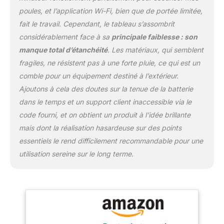
Intelligents : Profitez
poules, et l’application Wi-Fi, bien que de portée limitée,
d’une flexibilité totale
fait le travail. Cependant, le tableau s’assombrit
avec deux options
pratiques :Mode
considérablement face à sa
principale faiblesse : son
Détection de Lumière :
manque total d’étanchéité
. Les matériaux, qui semblent
ouverture au lever du
fragiles, ne résistent pas à une forte pluie, ce qui est un
soleil et fermeture au
comble pour un équipement destiné à l’extérieur.
coucher, parfaitement
synchronisé avec le
Ajoutons à cela des doutes sur la tenue de la batterie
cycle naturel.Mode
dans le temps et un support client inaccessible via le
Minuterie Personnalisée :
code fourni, et on obtient un produit à l’idée brillante
définissez précisément
mais dont la réalisation hasardeuse sur des points
les horaires
d’ouverture/fermeture via
essentiels le rend difficilement recommandable pour une
l’application ou l’écran
utilisation sereine sur le long terme.
LCD (ex. ouverture à 7h,
fermeture à 20h). Idéal
pour adapter la routine
en hiver.
Batterie
4000mAh & Double
Recharge Solaire/USB :