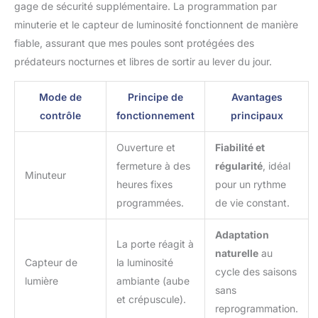
saison.
Sécurité Anti-
gage de sécurité supplémentaire. La programmation par
Pincement & Protection
minuterie et le capteur de luminosité fonctionnent de manière
Auto-Retour :Équipée
fiable, assurant que mes poules sont protégées des
d’un système anti-
pincement intelligent,
prédateurs nocturnes et libres de sortir au lever du jour.
cette porte automatique
protège vos poules en
Mode de
Principe de
Avantages
toute circonstance. Dès
contrôle
fonctionnement
principaux
qu’un obstacle est
détecté — comme une
Ouverture et
Fiabilité et
poule ou un canard — la
porte remonte
fermeture à des
régularité
, idéal
Minuteur
automatiquement et
heures fixes
pour un rythme
réessaie, évitant toute
programmées.
de vie constant.
blessure ou tout animal
coincé. (Lors de la
Adaptation
fermeture, il est normal
La porte réagit à
naturelle
au
que la porte effectue un
Capteur de
la luminosité
léger rebond avant de se
cycle des saisons
lumière
ambiante (aube
refermer : c’est le
sans
et crépuscule).
système anti-pincement
reprogrammation.
qui fonctionne.)