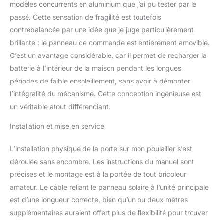
automatique solaire
modèles concurrents en aluminium que j’ai pu tester par le
intelligent.
Modes
passé. Cette sensation de fragilité est toutefois
d’Ouverture Automatique
contrebalancée par une idée que je juge particulièrement
Intelligents : Profitez
d’une flexibilité totale
brillante : le panneau de commande est entièrement amovible.
avec deux options
C’est un avantage considérable, car il permet de recharger la
pratiques :Mode
batterie à l’intérieur de la maison pendant les longues
Détection de Lumière :
périodes de faible ensoleillement, sans avoir à démonter
ouverture au lever du
soleil et fermeture au
l’intégralité du mécanisme. Cette conception ingénieuse est
coucher, parfaitement
un véritable atout différenciant.
synchronisé avec le
cycle naturel.Mode
Installation et mise en service
Minuterie Personnalisée :
définissez précisément
L’installation physique de la porte sur mon poulailler s’est
les horaires
déroulée sans encombre. Les instructions du manuel sont
d’ouverture/fermeture via
précises et le montage est à la portée de tout bricoleur
l’application ou l’écran
LCD (ex. ouverture à 7h,
amateur. Le câble reliant le panneau solaire à l’unité principale
fermeture à 20h). Idéal
est d’une longueur correcte, bien qu’un ou deux mètres
pour adapter la routine
supplémentaires auraient offert plus de flexibilité pour trouver
en hiver.
Batterie