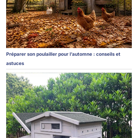
refermer : c’est un
fonctionnement normal.
3. Lorsque le mode
capteur de luminosité est
activé, les autres
fonctions ne sont pas
disponibles. 4. Lorsque
vous opérez pour ouvrir
Préparer son poulailler pour l’automne : conseils et
ou fermer une porte, le
astuces
volet roulant démarre
après 2 - 3 secondes.