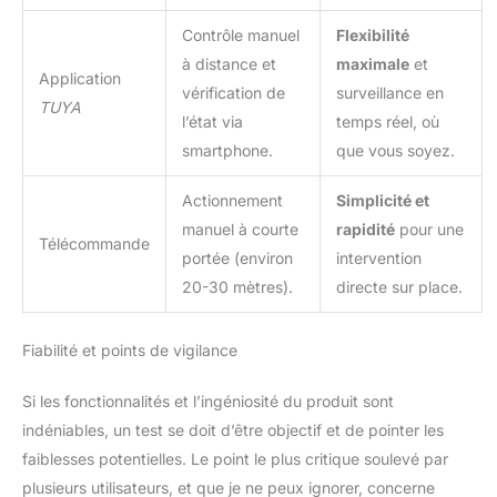
Écran LCD Étanche –
Contrôle manuel
Flexibilité
Contrôle Par Tous Les
à distance et
maximale
et
Temps: Qu’il pleuve ou
Application
qu’il vente, gardez
vérification de
surveillance en
TUYA
toujours le contrôle !
l’état via
temps réel, où
Notre porte de poulailler
smartphone.
que vous soyez.
est équipée d’un écran
LCD résistant aux
Actionnement
Simplicité et
intempéries, avec une
technologie d’étanchéité
manuel à courte
rapidité
pour une
Télécommande
améliorée — gel
portée (environ
intervention
hydrofuge et joints
20-30 mètres).
directe sur place.
renforcés — pour une
protection optimale
contre la pluie, l’humidité
Fiabilité et points de vigilance
et la poussière.
Consultez facilement
Si les fonctionnalités et l’ingéniosité du produit sont
l’état de la porte, le
indéniables, un test se doit d’être objectif et de pointer les
niveau de batterie et vos
faiblesses potentielles. Le point le plus critique soulevé par
réglages, même en cas
de mauvais temps.
plusieurs utilisateurs, et que je ne peux ignorer, concerne