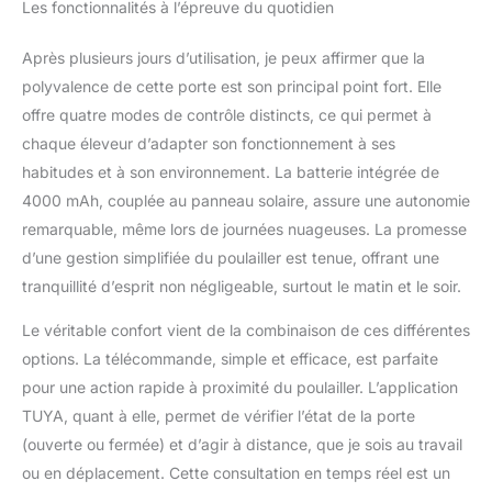
Les fonctionnalités à l’épreuve du quotidien
Résistance Tous
Temps – Protection
Extrême de -26°C à
Après plusieurs jours d’utilisation, je peux affirmer que la
60°C: porte de poulailler
polyvalence de cette porte est son principal point fort. Elle
Conçue pour affronter
offre quatre modes de contrôle distincts, ce qui permet à
les conditions les plus
chaque éleveur d’adapter son fonctionnement à ses
difficiles : fortes pluies,
neige, glace et poussière.
habitudes et à son environnement. La batterie intégrée de
Cette porte automatique
4000 mAh, couplée au panneau solaire, assure une autonomie
de poulailler fonctionne
remarquable, même lors de journées nuageuses. La promesse
parfaitement de -26°C à
d’une gestion simplifiée du poulailler est tenue, offrant une
60°C et garantit la
tranquillité d’esprit non négligeable, surtout le matin et le soir.
sécurité de votre élevage
toute l’année.
Le véritable confort vient de la combinaison de ces différentes
Compatibilité universelle :
convient aux poules,
options. La télécommande, simple et efficace, est parfaite
canards, oies, lapins et
pour une action rapide à proximité du poulailler. L’application
autres volailles. Vos
TUYA, quant à elle, permet de vérifier l’état de la porte
animaux restent à l’abri,
(ouverte ou fermée) et d’agir à distance, que je sois au travail
au sec et protégés des
prédateurs en toute
ou en déplacement. Cette consultation en temps réel est un