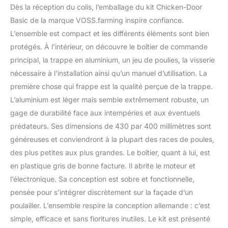
réglage : en fonction de
Dès la réception du colis, l’emballage du kit Chicken-Door
la luminosité grâce à un
Basic de la marque VOSS.farming inspire confiance.
capteur de lumière et
L’ensemble est compact et les différents éléments sont bien
contrôle manuel sur
protégés. À l’intérieur, on découvre le boîtier de commande
l'appareil Capteur de
lumière avec câble de 1
principal, la trappe en aluminium, un jeu de poulies, la visserie
mètre et détection
nécessaire à l’installation ainsi qu’un manuel d’utilisation. La
retardée de la lumière
première chose qui frappe est la qualité perçue de la trappe.
pour éviter une ouverture
L’aluminium est léger mais semble extrêmement robuste, un
intempestive en cas
d'éclair ou de luminosité
gage de durabilité face aux intempéries et aux éventuels
momentanée Grâce à la
prédateurs. Ses dimensions de 430 par 400 millimètres sont
fonction d'arrêt
généreuses et conviendront à la plupart des races de poules,
automatique, si la porte
des plus petites aux plus grandes. Le boîtier, quant à lui, est
rencontre une résistance
en plastique gris de bonne facture. Il abrite le moteur et
lors de la fermeture, le
processus est stoppé
l’électronique. Sa conception est sobre et fonctionnelle,
puis reprend
pensée pour s’intégrer discrètement sur la façade d’un
poulailler. L’ensemble respire la conception allemande : c’est
simple, efficace et sans fioritures inutiles. Le kit est présenté