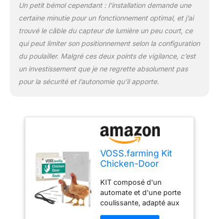
Un petit bémol cependant : l’installation demande une
certaine minutie pour un fonctionnement optimal, et j’ai
trouvé le câble du capteur de lumière un peu court, ce
qui peut limiter son positionnement selon la configuration
du poulailler. Malgré ces deux points de vigilance, c’est
un investissement que je ne regrette absolument pas
pour la sécurité et l’autonomie qu’il apporte.
VOSS.farming Kit
Chicken-Door
Basic, Dispositif
KIT composé d'un
Automatique pour
automate et d'une porte
Porte de poulailler
coulissante, adapté aux
avec Trappe en alu
poulaillers, pigeonniers et
430x400 mm,