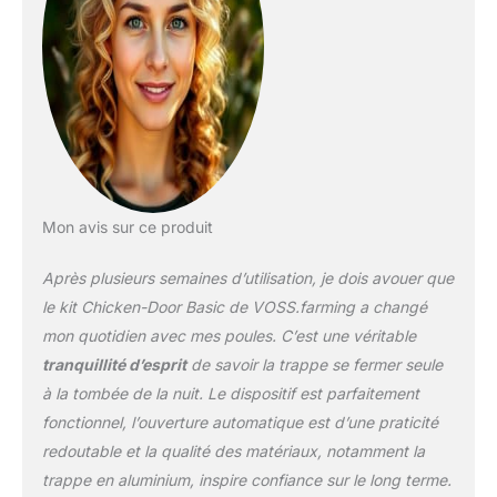
l'appareil Capteur de
lumière avec câble de 1
mètre et détection
retardée de la lumière
pour éviter une ouverture
intempestive en cas
d'éclair ou de luminosité
momentanée Grâce à la
fonction d'arrêt
automatique, si la porte
Mon avis sur ce produit
rencontre une résistance
lors de la fermeture, le
Après plusieurs semaines d’utilisation, je dois avouer que
processus est stoppé
le kit Chicken-Door Basic de VOSS.farming a changé
puis reprend
mon quotidien avec mes poules. C’est une véritable
tranquillité d’esprit
de savoir la trappe se fermer seule
à la tombée de la nuit. Le dispositif est parfaitement
fonctionnel, l’ouverture automatique est d’une praticité
redoutable et la qualité des matériaux, notamment la
trappe en aluminium, inspire confiance sur le long terme.