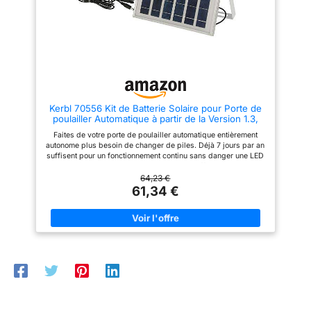
Kerbl 70556 Kit de Batterie Solaire pour Porte de
poulailler Automatique à partir de la Version 1.3,
Panneau Solaire
Faites de votre porte de poulailler automatique entièrement
autonome plus besoin de changer de piles. Déjà 7 jours par an
suffisent pour un fonctionnement continu sans danger une LED
indique si le rayonnement solaire est suffisant pour le
processus de charge. Kit de montage inclus pour une
64,23 €
installation variable du panneau solaire - Câble de 5 m au total
61,34 €
pour une installation flexible Convient pour l'extérieur -
Dimensions (L x l x h) : 34,7 x 23,5 x 1,7 cm Peut être utilisé
dès la version 1.3 de la porte automatique du poulailler.
Composants inclus: Voir sur l emballage