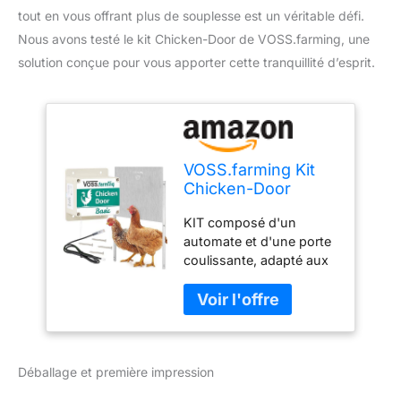
tout en vous offrant plus de souplesse est un véritable défi.
Nous avons testé le kit Chicken-Door de VOSS.farming, une
solution conçue pour vous apporter cette tranquillité d’esprit.
VOSS.farming Kit
Chicken-Door
Basic, Dispositif
KIT composé d'un
Automatique pour
automate et d'une porte
Porte de poulailler
coulissante, adapté aux
avec Trappe en alu
poulaillers, pigeonniers et
430x400 mm,
oiseaux aquatiques
Ouverture de la
Protège le poulailler
Trappe avec
contre les intrus
Fonction d'arrêt
indésirables tels que les
Déballage et première impression
martres ou les renards
Deux possibilités de