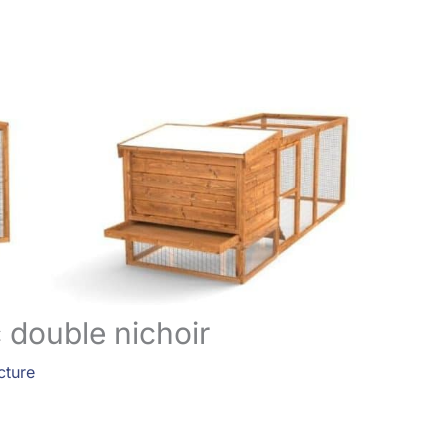
c double nichoir
cture