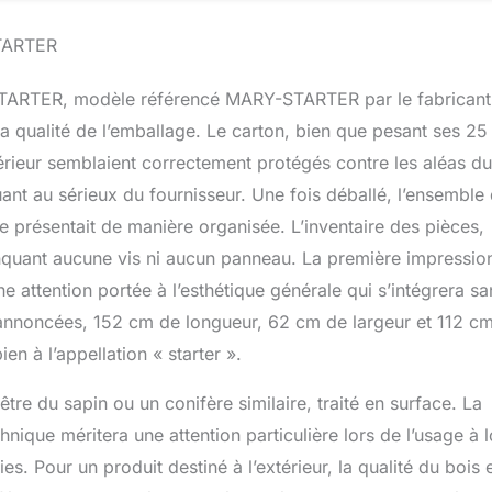
osphère fraîche et aérée à l'intérieur. Conception surélevée : les
STARTER
frent une protection contre l'humidité et les parasites tout en
toyage facile en dessous. Design charmant : son esthétique
ne touche de charme à votre espace extérieur, complétant
-STARTER, modèle référencé MARY-STARTER par le fabricant, 
din ou arrière-cour. Utilisation polyvalente : idéal pour les
t la qualité de l’emballage. Le carton, bien que pesant ses 25
e à moyenne taille, ce poulailler est parfait pour les amateurs, les
fermes ou toute personne cherchant à offrir un foyer sûr et
ntérieur semblaient correctement protégés contre les aléas du
rs poules.
uant au sérieux du fournisseur. Une fois déballé, l’ensemble
se présentait de manière organisée. L’inventaire des pièces,
nquant aucune vis ni aucun panneau. La première impression
e attention portée à l’esthétique générale qui s’intégrera sa
 annoncées, 152 cm de longueur, 62 cm de largeur et 112 c
n à l’appellation « starter ».
tre du sapin ou un conifère similaire, traité en surface. La
hnique méritera une attention particulière lors de l’usage à 
. Pour un produit destiné à l’extérieur, la qualité du bois 