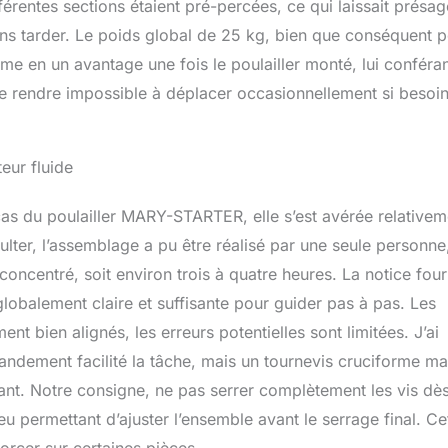
ifférentes sections étaient pré-percées, ce qui laissait présag
sans tarder. Le poids global de 25 kg, bien que conséquent 
e en un avantage une fois le poulailler monté, lui conféra
 le rendre impossible à déplacer occasionnellement si besoi
eur fluide
as du poulailler MARY-STARTER, elle s’est avérée relativem
ulter, l’assemblage a pu être réalisé par une seule personne
oncentré, soit environ trois à quatre heures. La notice four
globalement claire et suffisante pour guider pas à pas. Les
t bien alignés, les erreurs potentielles sont limitées. J’ai
grandement facilité la tâche, mais un tournevis cruciforme m
rtant. Notre consigne, ne pas serrer complètement les vis dès
u permettant d’ajuster l’ensemble avant le serrage final. Ce