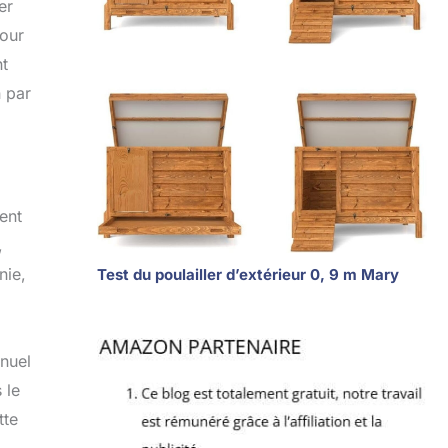
er
pour
nt
n par
ent
,
nie,
Test du poulailler d’extérieur 0, 9 m Mary
anuel
 le
tte