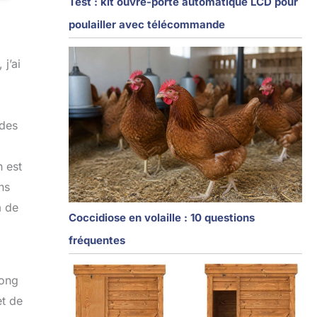
Test : kit ouvre-porte automatique LCD pour
poulailler avec télécommande
j’ai
 des
 est
ns
m de
Coccidiose en volaille : 10 questions
fréquentes
long
et de