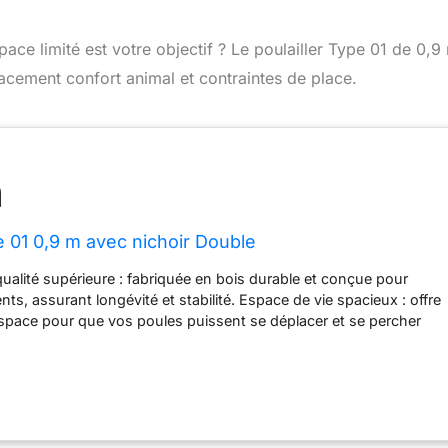
pace limité est votre objectif ? Le poulailler Type 01 de 0,9
cacement confort animal et contraintes de place.
e 01 0,9 m avec nichoir Double
ualité supérieure : fabriquée en bois durable et conçue pour
nts, assurant longévité et stabilité. Espace de vie spacieux : offre
space pour que vos poules puissent se déplacer et se percher
favorisant un environnement heureux et sain. Enclos sécurisé :
re en treillis métallique robuste pour éloigner les prédateurs,
troupeau jour et nuit. Accès pratique : dispose de plusieurs
cès facile au nettoyage, à la collecte des œufs et pour répondre
s poules sans effort. Ventilation et lumière : conçu avec une
te pour maintenir un flux d'air optimal et une lumière naturelle,