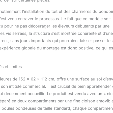
orcer sur certaines pièces.
otamment l’installation du toit et des charnières du pondoir
est venu entraver le processus. Le fait que ce modèle soit
onçu pour ne pas décourager les éleveurs débutants par une
 vis serrées, la structure s’est montrée cohérente et d’une
rrect, sans jours importants qui pourraient laisser passer les
. L’expérience globale du montage est donc positive, ce qui es
s et limites
eures de 152 x 62 x 112 cm, offre une surface au sol d’env
son intitulé commercial. Il est crucial de bien appréhender 
t décemment accueillir. Le produit est vendu avec un « nic
séparé en deux compartiments par une fine cloison amovibl
s poules pondeuses de taille standard, chaque compartimen