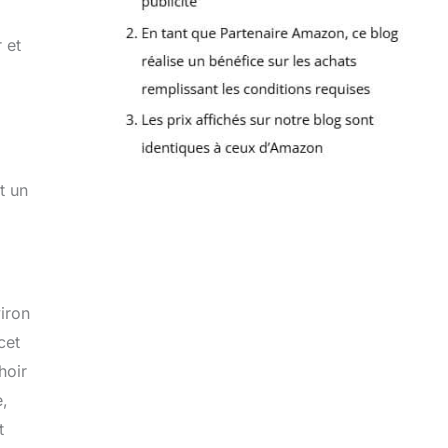
 et
t un
iron
cet
hoir
e,
t