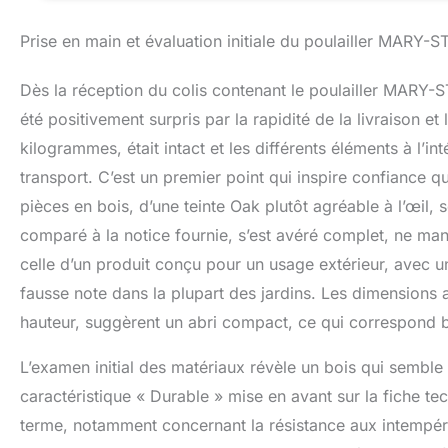
favorisant une atm
Prise en main et évaluation initiale du poulailler MARY-
pieds surélevés of
permettant un net
rustique ajoute u
Dès la réception du colis contenant le poulailler MARY
n'importe quel jar
été positivement surpris par la rapidité de la livraison e
troupeaux de petit
propriétaires de 
kilogrammes, était intact et les différents éléments à l’i
confortable à leu
transport. C’est un premier point qui inspire confiance q
pièces en bois, d’une teinte Oak plutôt agréable à l’œil, 
comparé à la notice fournie, s’est avéré complet, ne ma
celle d’un produit conçu pour un usage extérieur, avec un
fausse note dans la plupart des jardins. Les dimensions
hauteur, suggèrent un abri compact, ce qui correspond bie
L’examen initial des matériaux révèle un bois qui semble ê
caractéristique « Durable » mise en avant sur la fiche tec
terme, notamment concernant la résistance aux intempéries