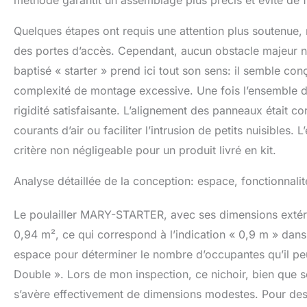
méthode garantit un assemblage plus précis et évite de f
Quelques étapes ont requis une attention plus soutenue, n
des portes d’accès. Cependant, aucun obstacle majeur n’
baptisé « starter » prend ici tout son sens: il semble c
complexité de montage excessive. Une fois l’ensemble des
rigidité satisfaisante. L’alignement des panneaux était co
courants d’air ou faciliter l’intrusion de petits nuisibles
critère non négligeable pour un produit livré en kit.
Analyse détaillée de la conception: espace, fonctionnalité
Le poulailler MARY-STARTER, avec ses dimensions extéri
0,94 m², ce qui correspond à l’indication « 0,9 m » dans 
espace pour déterminer le nombre d’occupantes qu’il peu
Double ». Lors de mon inspection, ce nichoir, bien que 
s’avère effectivement de dimensions modestes. Pour de