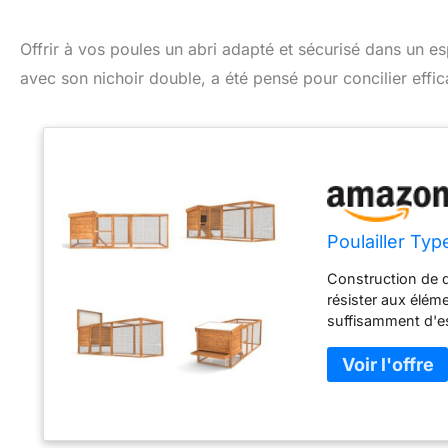
Offrir à vos poules un abri adapté et sécurisé dans un es
avec son nichoir double, a été pensé pour concilier effi
Poulailler Typ
Construction de q
résister aux éléme
suffisamment d'e
confortablement, 
équipé d'une clôtu
protégeant votre 
portes pour un ac
aux besoins de vo
ventilation adéqua