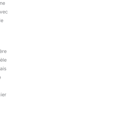
une
avec
de
ère
èle
ais
e
ier