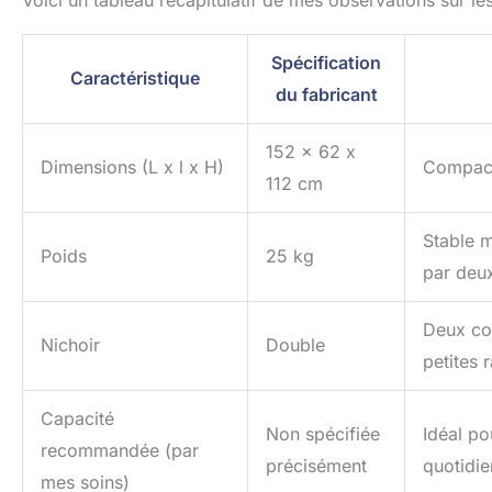
Voici un tableau récapitulatif de mes observations sur les
Spécification
Caractéristique
du fabricant
152 x 62 x
Dimensions (L x l x H)
Compact,
112 cm
Stable m
Poids
25 kg
par deu
Deux co
Nichoir
Double
petites
Capacité
Non spécifiée
Idéal po
recommandée (par
précisément
quotidie
mes soins)