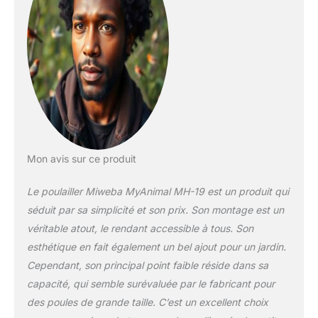
Grillage galvanisé et
plusieurs portes
(intérieures et
extérieures) pour
protéger vos poules
des prédateurs
𝐃𝐞𝐬𝐢𝐠𝐧 𝐚𝐬𝐭𝐮𝐜𝐢𝐞𝐮𝐱 :
Comprend deux
perchoirs, une rampe
d’accès et un pondoir
spacieux (35 x 50 x
Mon avis sur ce produit
34 cm)
Le poulailler Miweba MyAnimal MH-19 est un produit qui
séduit par sa simplicité et son prix. Son montage est un
véritable atout, le rendant accessible à tous. Son
esthétique en fait également un bel ajout pour un jardin.
Cependant, son principal point faible réside dans sa
capacité, qui semble surévaluée par le fabricant pour
des poules de grande taille. C’est un excellent choix