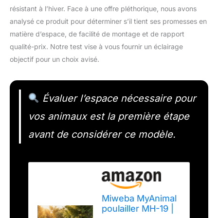
résistant à l’hiver. Face à une offre pléthorique, nous avons
analysé ce produit pour déterminer s’il tient ses promesses en
matière d’espace, de facilité de montage et de rapport
qualité-prix. Notre test vise à vous fournir un éclairage
objectif pour un choix avisé.
Évaluer l’espace nécessaire pour
vos animaux est la première étape
avant de considérer ce modèle.
Miweba MyAnimal
poulailler MH-19 |