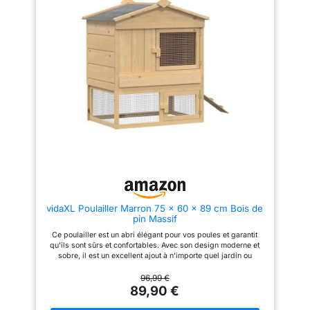
Longueur : 227 cm Largeur : 91
protection optimale contre la
cm Dimensions des colis : Colis
pluie 𝐄𝐧𝐭𝐫𝐞𝐭𝐢𝐞𝐧 𝐬𝐢𝐦𝐩𝐥𝐢𝐟𝐢𝐞́
1/2 : 94x73x15cm Colis 2/2 :
Tiroir coulissant avec
135x102x18cm Poids : 43 Kg *
revêtement en acier pour un
Les dimensions extérieures
nettoyage rapide et une hygiène
(hors tout) indiquées
impeccable au quotidien
correspondent aux dimensions
𝐂𝐨𝐧𝐟𝐨𝐫𝐭 𝐞𝐭 𝐬𝐞́𝐜𝐮𝐫𝐢𝐭𝐞́
Grillage
maximales du produit. Tous les
galvanisé, fenêtre coulissante,
bords les plus à l'extérieur sont
pieds antidérapants et deux
pris en compte dans le calcul
perchoirs pour assurer bien-
des dimensions Bois de qualité
être, stabilité et protection
Design original Coloré Parc
grillagé intégré avec de
grandes ouvertures - Peut
recevoir 6 à 8 poules
vidaXL Poulailler Marron 75 x 60 x 89 cm Bois de
pin Massif
Ce poulailler est un abri élégant pour vos poules et garantit
qu'ils sont sûrs et confortables. Avec son design moderne et
sobre, il est un excellent ajout à n'importe quel jardin ou
terrasse. Assez robuste pour toutes les conditions
météorologiques, il offre un endroit confortable et sûr pour
96,99 €
votre bétail à plumes tout en étant très beau. 【 Matériaux de
89,90 €
haute qualité 】 Ce poulailler est fabriqué en bois de pin
massif et en bois combiné avec de l'acier revêtu par