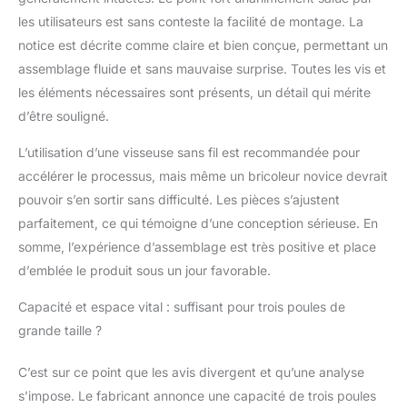
extérieures) pour
les utilisateurs est sans conteste la facilité de montage. La
protéger vos poules
notice est décrite comme claire et bien conçue, permettant un
des prédateurs
assemblage fluide et sans mauvaise surprise. Toutes les vis et
𝐃𝐞𝐬𝐢𝐠𝐧 𝐚𝐬𝐭𝐮𝐜𝐢𝐞𝐮𝐱 :
Comprend deux
les éléments nécessaires sont présents, un détail qui mérite
perchoirs, une rampe
d’être souligné.
d’accès et un pondoir
spacieux (35 x 50 x 34
L’utilisation d’une visseuse sans fil est recommandée pour
cm)
accélérer le processus, mais même un bricoleur novice devrait
pouvoir s’en sortir sans difficulté. Les pièces s’ajustent
parfaitement, ce qui témoigne d’une conception sérieuse. En
somme, l’expérience d’assemblage est très positive et place
d’emblée le produit sous un jour favorable.
Capacité et espace vital : suffisant pour trois poules de
grande taille ?
C’est sur ce point que les avis divergent et qu’une analyse
s’impose. Le fabricant annonce une capacité de trois poules