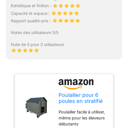
Esthétique et finition :
Capacité et espace :
Rapport qualité-prix :
Notes des utilisateurs 5/5
Note de 5 pour 3 utilisateurs
Poulailler pour 6
poules en stratifié
HPL laminé,
Poulailler facile à utiliser,
résistant aux vers
même pour les éleveurs
ronds, modèle
débutants
POLLY CLASSIC