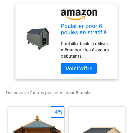
Poulailler pour 6
poules en stratifié
HPL laminé,
Poulailler facile à utiliser,
résistant aux vers
même pour les éleveurs
ronds, modèle
débutants
POLLY CLASSIC
GREY taille L avec
tiroir amovible, 2
couverts, 2 nids
Découvrez d’autres poulaillers pour 6 poules
-4%