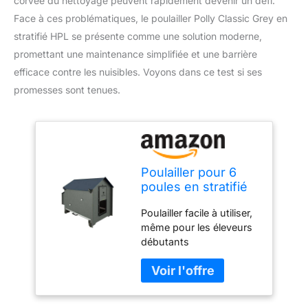
corvée du nettoyage peuvent rapidement devenir un défi.
Face à ces problématiques, le poulailler Polly Classic Grey en
stratifié HPL se présente comme une solution moderne,
promettant une maintenance simplifiée et une barrière
efficace contre les nuisibles. Voyons dans ce test si ses
promesses sont tenues.
Poulailler pour 6
poules en stratifié
HPL laminé,
Poulailler facile à utiliser,
résistant aux vers
même pour les éleveurs
ronds, modèle
débutants
POLLY CLASSIC
GREY taille L avec
tiroir amovible, 2
couverts, 2 nids