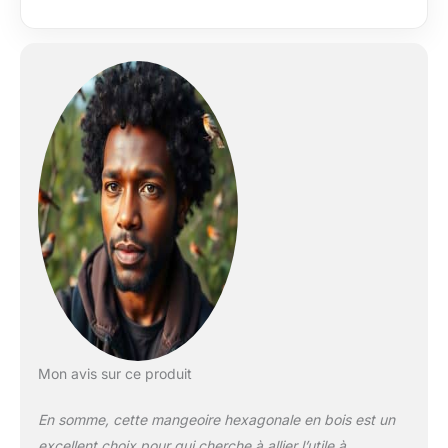
nichoir est déjà
monté Spécifications
techniques 1. Modèle
: bois de pin 2.
Mangeoire à oiseaux
3. Mangeoire à
oiseaux, la largeur
extérieure : 48 cm 4.
Mangeoire à oiseaux,
la largeur intérieure :
40 cm Beau design.
Décoration de jardin
en bois La mangeoire
pour oiseaux
sauvages est
adaptée pour
l'alimentation d'hiver
ou toute l'année
Mon avis sur ce produit
dans le jardin ou sur
le balcon
En somme, cette mangeoire hexagonale en bois est un
excellent choix pour qui cherche à allier l’utile à