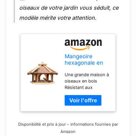
oiseaux de votre jardin vous séduit, ce
modèle mérite votre attention.
Mangeoire
hexagonale en
bois pour
Une grande maison à
oiseaux
oiseaux en bois
sauvages à
Résistant aux
poser dans le
intempéries, résistant
jardin (marron +
aux intempéries
naturel)
Accès facile à la
nourriture pour
oiseaux Fabriqué
Disponibilité et prix à jour – informations fournies par
avec beaucoup
Amazon
d'amour du détail Le