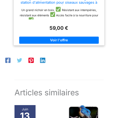
station d'alimentation pour oiseaux sauvages à
poser pour le jardin (Marron+Rouge)
Un grand nichoir en bois,
Résistant aux intempéries,
résistant aux éléments
Accès facile à la nourriture pour
oiseaux
Fabriqué avec beaucoup d'amour pour les détails
La mangeoire est déjà montée,
Spécifications
59,00 €
techniques
1. Matériau : bois de pin 2. Mangeoire à
oiseaux 3. Mangeoire à oiseaux, largeur extérieure : 48 cm 4.
Mangeoire à oiseaux, largeur intérieure : 40 cm La mangeoire
est déjà montée Beau design. Décoration de jardin en bois La
mangeoire pour oiseaux sauvages convient pour l'alimentation
en hiver ou pendant toute l'année dans le jardin ou sur le
balcon
Articles similaires
Juin
13