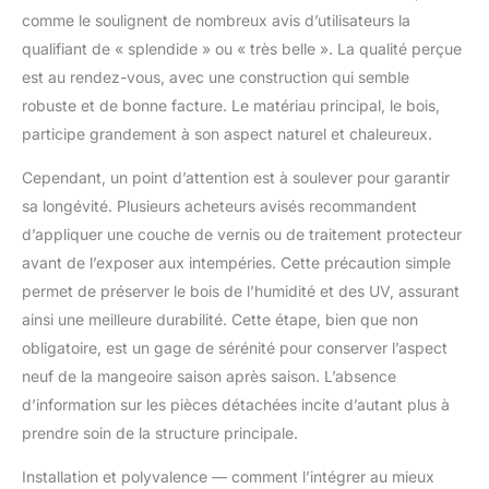
intérieure : 40 cm Beau
comme le soulignent de nombreux avis d’utilisateurs la
design. Décoration de
qualifiant de « splendide » ou « très belle ». La qualité perçue
jardin en bois La
mangeoire pour
est au rendez-vous, avec une construction qui semble
oiseaux sauvages est
robuste et de bonne facture. Le matériau principal, le bois,
adaptée pour
participe grandement à son aspect naturel et chaleureux.
l'alimentation d'hiver
ou toute l'année dans
Cependant, un point d’attention est à soulever pour garantir
le jardin ou sur le
sa longévité. Plusieurs acheteurs avisés recommandent
balcon
d’appliquer une couche de vernis ou de traitement protecteur
avant de l’exposer aux intempéries. Cette précaution simple
permet de préserver le bois de l’humidité et des UV, assurant
ainsi une meilleure durabilité. Cette étape, bien que non
obligatoire, est un gage de sérénité pour conserver l’aspect
neuf de la mangeoire saison après saison. L’absence
d’information sur les pièces détachées incite d’autant plus à
prendre soin de la structure principale.
Installation et polyvalence — comment l’intégrer au mieux