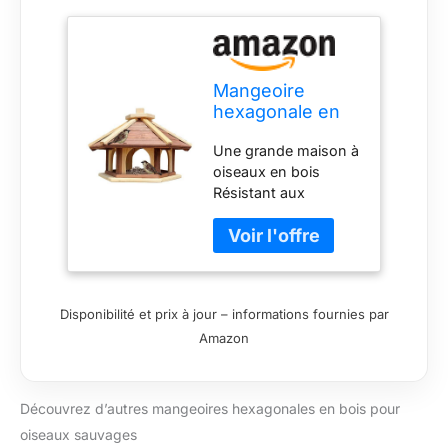
Mangeoire
hexagonale en
bois pour
Une grande maison à
oiseaux
oiseaux en bois
sauvages à
Résistant aux
poser dans le
intempéries, résistant
jardin (marron +
aux intempéries
naturel)
Accès facile à la
nourriture pour
oiseaux Fabriqué
Disponibilité et prix à jour – informations fournies par
avec beaucoup
Amazon
d'amour du détail Le
nichoir est déjà
monté Spécifications
techniques 1. Modèle
Découvrez d’autres mangeoires hexagonales en bois pour
: bois de pin 2.
oiseaux sauvages
Mangeoire à oiseaux