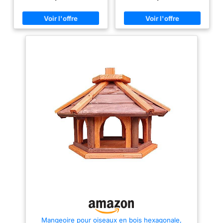
diamètre de la plaque de base :
beaucoup d'amour pour les
53 cm Couleur : naturel, marron
détails
La mangeoire est
Beau design
déjà montée,
Spécifications
techniques
1. Matériau :
bois de pin 2. Mangeoire à
oiseaux 3. Mangeoire à
oiseaux, largeur extérieure : 48
cm 4. Mangeoire à oiseaux,
largeur intérieure : 40 cm Le
nichoir est déjà monté Beau
design. Décoration de jardin en
bois La mangeoire pour oiseaux
sauvages convient pour
l'alimentation en hiver ou
pendant toute l'année dans le
jardin ou sur le balcon
Mangeoire pour oiseaux en bois hexagonale,