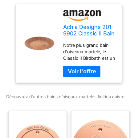
Achla Designs 201-
9902 Classic II Bain
d'oiseaux martelé
Notre plus grand bain
Finition cuivre
d'oiseaux martelé, le
Classic II Birdbath est un
simple bol peu profond
avec un large bord
perché et un fond plat
texturé Généreusement
proportionné, à 61 cm de
Découvrez d’autres bains d’oiseaux martelés finition cuivre
diamètre x 5,3 cm de
diamètre, ce bain
d'oiseaux est une pièce
maîtresse pour une
vignette de jardin ou un
point focal Design
martelé, hachures