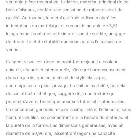
véritable pièce décorative. Le laiton, matériau principal de ce
l'exposition aux éléments
bain d’oiseaux, confère une sensation de robustesse et de
Utilisez-le seul, pour un
projet de bricolage,
qualité. Au toucher, le métal est froid et lisse malgré les
également disponible
indentations du martelage, et son poids notable de 3,51
avec notre trépied Achla
kilogrammes confirme cette impression de solidité, un gage
Designs (CBB-02-S14)
de durabilité et de stabilité que nous aurons l’occasion de
vérifier.
L’aspect visuel est donc un point fort majeur. La couleur
cuivrée, chaude et intemporelle, s’intègre harmonieusement
dans un jardin, que celui-ci soit de style classique,
contemporain ou plus sauvage. La finition martelée, au-delà
de son attrait esthétique, suggère déjà une texture qui
pourrait s’avérer bénéfique pour ses futurs utilisateurs ailés.
La conception générale respire la simplicité et l’efficacité, sans
fioritures inutiles, se concentrant sur la beauté du matériau et
la pureté de la forme. Les dimensions généreuses, avec un
diamètre de 60,96 cm, laissent présager une capacité