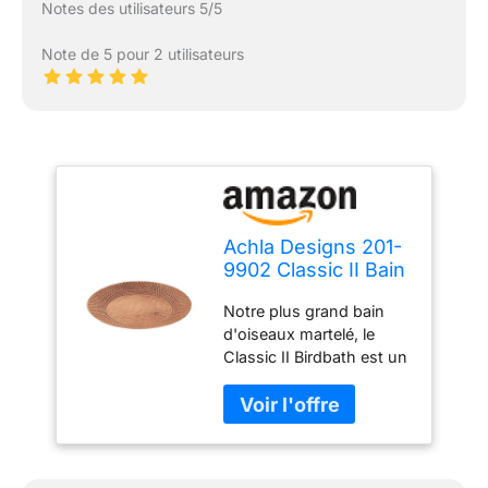
Notes des utilisateurs 5/5
Note de 5 pour 2 utilisateurs
Achla Designs 201-
9902 Classic II Bain
d'oiseaux martelé
Notre plus grand bain
Finition cuivre
d'oiseaux martelé, le
Classic II Birdbath est un
simple bol peu profond
avec un large bord
perché et un fond plat
texturé Généreusement
proportionné, à 61 cm de