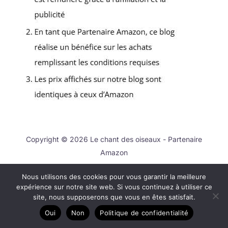
Copyright © 2026 Le chant des oiseaux - Partenaire
Amazon
A propos
Nous utilisons des cookies pour vous garantir la meilleure
Contact
expérience sur notre site web. Si vous continuez à utiliser ce
site, nous supposerons que vous en êtes satisfait.
Plan du site
Mentions légales
Oui
Non
Politique de confidentialité
Politique de confidentialité