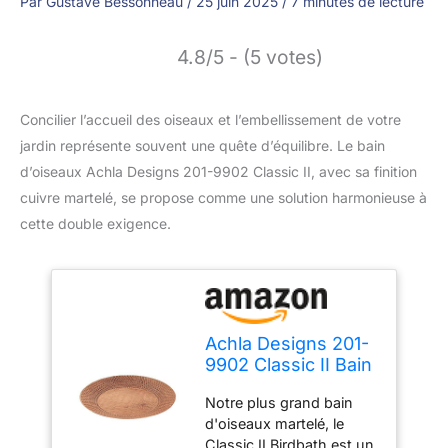
Par
Gustave Bessonneau
/
25 juin 2025
/
7 minutes de lecture
4.8/5 - (5 votes)
Concilier l’accueil des oiseaux et l’embellissement de votre
jardin représente souvent une quête d’équilibre. Le bain
d’oiseaux Achla Designs 201-9902 Classic II, avec sa finition
cuivre martelé, se propose comme une solution harmonieuse à
cette double exigence.
Achla Designs 201-
9902 Classic II Bain
d'oiseaux martelé
Notre plus grand bain
Finition cuivre
d'oiseaux martelé, le
Classic II Birdbath est un