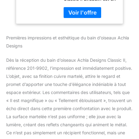
simple bol peu profond
avec un large bord
perché et un fond plat
texturé Généreusement
proportionné, à 61 cm de
Premières impressions et esthétique du bain d’oiseaux Achla
diamètre x 5,3 cm de
diamètre, ce bain
Designs
d'oiseaux est une pièce
maîtresse pour une
Dès la réception du bain d’oiseaux Achla Designs Classic II,
vignette de jardin ou un
référence 201-9902, l’impression est immédiatement positive.
point focal Design
L’objet, avec sa finition cuivre martelé, attire le regard et
martelé, hachures
croisées au centre avec
promet d’apporter une touche d’élégance indéniable à tout
bord rond Fabriqué à la
espace extérieur. Les commentaires des utilisateurs, tels que
main à partir de laiton
« Il est magnifique » ou « Tellement éblouissant », trouvent un
massif avec finition
écho direct dans cette première confrontation avec le produit.
plaquée cuivre, le bol ne
rouille pas, mais
La surface martelée n’est pas uniforme ; elle joue avec la
développera une patine
lumière, créant des reflets changeants qui animent le métal.
de cuivre naturelle au fil
Ce n’est pas simplement un récipient fonctionnel, mais une
du temps avec