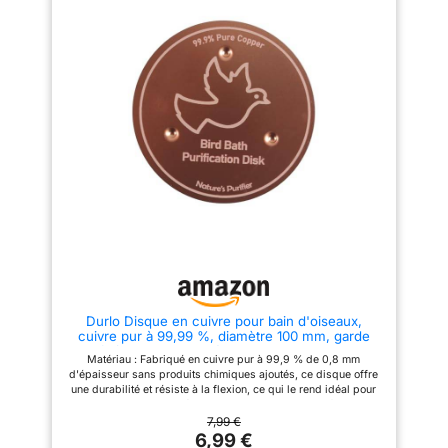
dans tous les abreuvoirs et
jardin élégante Un design
bols. Sans Produits Chimiques:
d'oiseau finement gravé
Solution écologique et
s'intègre harmonieusement
économique remplaçant les
dans les jardins. Augmente la
détergents, offrant une eau
qualité optique de votre bain
saine à vos amis à plumes.
d'oiseaux et donne à votre
Cadeau Idéal: Décoration de
espace extérieur une esthétique
jardin élégante et pratique,
naturelle. Transformez votre
parfaite pour les amateurs
espace extérieur en un paradis
d'oiseaux et les passionnés de
idyllique où les oiseaux peuvent
nature.
boire, se baigner et se
multiplier tout en gardant
l'écosystème en parfaite
harmonie. Design triangulaire
breveté : maximisation de la
surface de contact avec l'eau, le
système de support innovant à
3 points empêche le collage au
sol et garantit un contact avec
l'eau à 360°. Convient pour tous
les abreuvoirs pour oiseaux,
Durlo Disque en cuivre pour bain d'oiseaux,
fontaines et bols bombés –
cuivre pur à 99,99 %, diamètre 100 mm, garde
élimination sans effort des
l'eau fraîche toute l'année, pour bains d'oiseaux et
dépôts! Cuivre pur de haute
Matériau : Fabriqué en cuivre pur à 99,9 % de 0,8 mm
fontaines d'extérieur
qualité : sans danger pour les
d'épaisseur sans produits chimiques ajoutés, ce disque offre
oiseaux et économique,
une durabilité et résiste à la flexion, ce qui le rend idéal pour
fabriqué en cuivre
une utilisation en extérieur en toutes saisons. Purification
électrolytique à 99,99 % (0,6
naturelle de l'eau : le disque pour bain d'oiseaux exploite la
7,99 €
mm renforcé). Grâce à un
puissance de la nature pour maintenir l'eau propre et fraîche
6,99 €
traitement de passivation