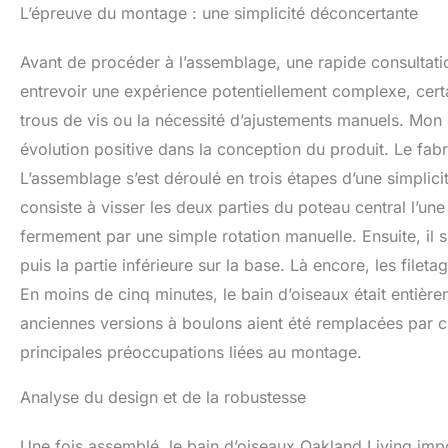
L’épreuve du montage : une simplicité déconcertante
Avant de procéder à l’assemblage, une rapide consultati
entrevoir une expérience potentiellement complexe, cert
trous de vis ou la nécessité d’ajustements manuels. Mon
évolution positive dans la conception du produit. Le fab
L’assemblage s’est déroulé en trois étapes d’une simplici
consiste à visser les deux parties du poteau central l’une 
fermement par une simple rotation manuelle. Ensuite, il s
puis la partie inférieure sur la base. Là encore, les fil
En moins de cinq minutes, le bain d’oiseaux était entière
anciennes versions à boulons aient été remplacées par ce s
principales préoccupations liées au montage.
Analyse du design et de la robustesse
Une fois assemblé, le bain d’oiseaux Oakland Living im