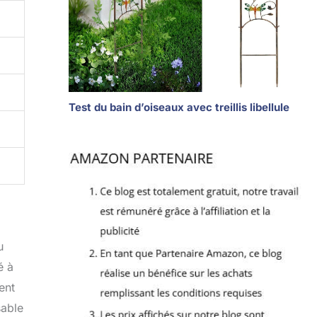
Test du bain d’oiseaux avec treillis libellule
u
é à
ent
sable