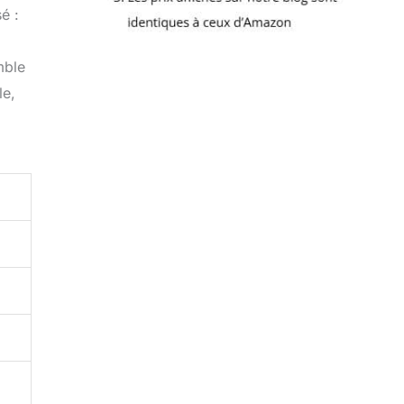
é :
mble
le,