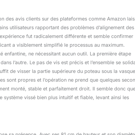
on des avis clients sur des plateformes comme Amazon lais
ains utilisateurs rapportant des problèmes d’alignement des
 expérience fut radicalement différente et semble confirmer
ricant a visiblement simplifié le processus au maximum.
té enfantine, ne nécessitant aucun outil. La première étape
dans l’autre. Le pas de vis est précis et l’ensemble se solid
uffit de visser la partie supérieure du poteau sous la vasque
etages sont propres et l’opération ne prend que quelques seco
ment monté, stable et parfaitement droit. Il semble donc que
ystème vissé bien plus intuitif et fiable, levant ainsi les
pose sa présence. Avec ses 81 cm de hauteur et son diamètr