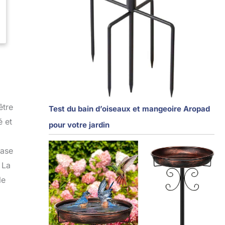
être
Test du bain d’oiseaux et mangeoire Aropad
é et
pour votre jardin
base
 La
le