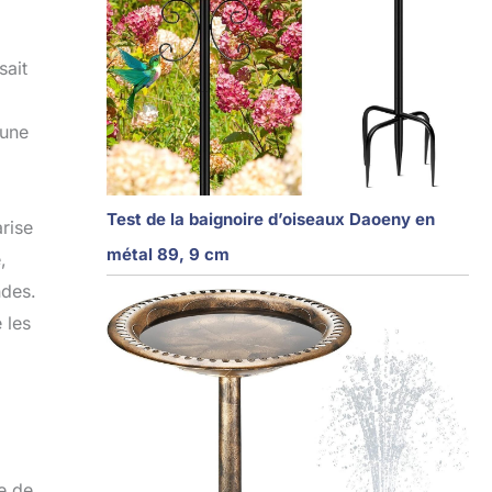
sait
 une
Test de la baignoire d’oiseaux Daoeny en
arise
métal 89, 9 cm
,
ndes.
 les
e de