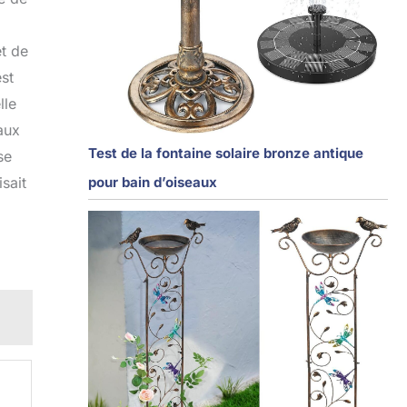
et de
st
lle
 aux
Test de la fontaine solaire bronze antique
se
pour bain d’oiseaux
isait