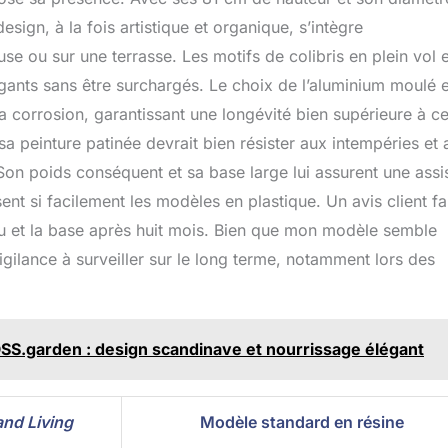
esign, à la fois artistique et organique, s’intègre
e ou sur une terrasse. Les motifs de colibris en plein vol 
égants sans être surchargés. Le choix de l’aluminium moulé e
la corrosion, garantissant une longévité bien supérieure à ce
t sa peinture patinée devrait bien résister aux intempéries et
. Son poids conséquent et sa base large lui assurent une assi
ent si facilement les modèles en plastique. Un avis client fa
eau et la base après huit mois. Bien que mon modèle semble
vigilance à surveiller sur le long terme, notamment lors des
OSS.garden : design scandinave et nourrissage élégant
and Living
Modèle standard en résine