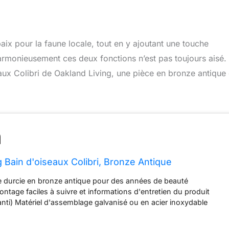
aix pour la faune locale, tout en y ajoutant une touche
armonieusement ces deux fonctions n’est pas toujours aisé.
aux Colibri de Oakland Living, une pièce en bronze antique 
g Bain d'oiseaux Colibri, Bronze Antique
e durcie en bronze antique pour des années de beauté
ontage faciles à suivre et informations d'entretien du produit
anti) Matériel d'assemblage galvanisé ou en acier inoxydable
oloration, à l'écaillage et aux fissures Les produits internationaux
s distinctes, sont vendus depuis l'étranger et peuvent différer