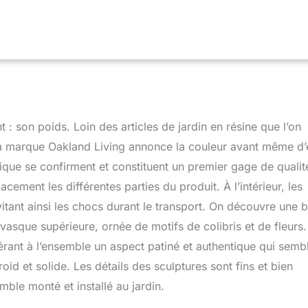
ux, notamment en ce qui concerne l'ajustement, la classification
ue du produit, l'étiquetage ou les instructions.
 : son poids. Loin des articles de jardin en résine que l’on
 la marque Oakland Living annonce la couleur avant même d’
ique se confirment et constituent un premier gage de qualit
acement les différentes parties du produit. À l’intérieur, les
itant ainsi les chocs durant le transport. On découvre une 
 vasque supérieure, ornée de motifs de colibris et de fleurs.
férant à l’ensemble un aspect patiné et authentique qui semb
roid et solide. Les détails des sculptures sont fins et bien
emble monté et installé au jardin.