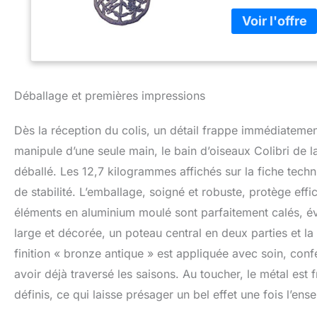
des produits loca
par âge et la lang
Déballage et premières impressions
Dès la réception du colis, un détail frappe immédiatement
manipule d’une seule main, le bain d’oiseaux Colibri de
déballé. Les 12,7 kilogrammes affichés sur la fiche techn
de stabilité. L’emballage, soigné et robuste, protège effic
éléments en aluminium moulé sont parfaitement calés, év
large et décorée, un poteau central en deux parties et la
finition « bronze antique » est appliquée avec soin, con
avoir déjà traversé les saisons. Au toucher, le métal est f
définis, ce qui laisse présager un bel effet une fois l’ens