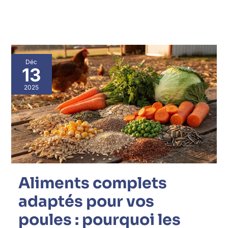
Aliments
Déc
complets
13
adaptés
pour
2025
vos
poules
:
pourquoi
les
choisir
?
Aliments complets
adaptés pour vos
poules : pourquoi les