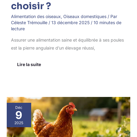
choisir ?
Alimentation des oiseaux
,
Oiseaux domestiques
/ Par
Céleste Trémouille
/
13 décembre 2025
/
10 minutes de
lecture
Assurer une alimentation saine et équilibrée à ses poules
est la pierre angulaire d’un élevage réussi,
Lire la suite
Influence
Déc
de
9
l’alimentation
de
2025
la
poule