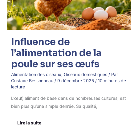
sur
ses
œufs
Influence de
l’alimentation de la
poule sur ses œufs
Alimentation des oiseaux
,
Oiseaux domestiques
/ Par
Gustave Bessonneau
/
9 décembre 2025
/
10 minutes de
lecture
L’œuf, aliment de base dans de nombreuses cultures, est
bien plus qu’une simple denrée. Sa qualité,
Lire la suite