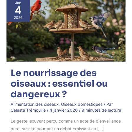
Le
Jan
nourrissage
4
des
oiseaux
2026
:
essentiel
ou
dangereux
?
Le nourrissage des
oiseaux : essentiel ou
dangereux ?
Alimentation des oiseaux
,
Oiseaux domestiques
/ Par
Céleste Trémouille
/
4 janvier 2026
/
9 minutes de lecture
Le geste, souvent perçu comme un acte de bienveillance
pure, suscite pourtant un débat croissant au […]