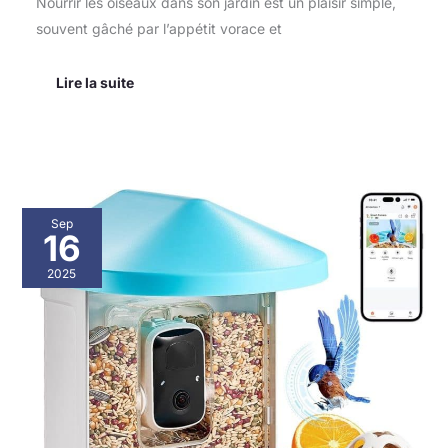
Nourrir les oiseaux dans son jardin est un plaisir simple,
souvent gâché par l’appétit vorace et
Lire la suite
Test
Sep
mangeoire
16
VEVOR
avec
2025
caméra
intelligente
2K
HD
pour
oiseaux