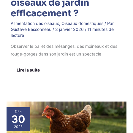
oiseaux de jardin
efficacement ?
Alimentation des oiseaux
,
Oiseaux domestiques
/ Par
Gustave Bessonneau
/
3 janvier 2026
/
11 minutes de
lecture
Observer le ballet des mésanges, des moineaux et des
rouge-gorges dans son jardin est un spectacle
Lire la suite
Quels
Déc
sont
30
les
besoins
2025
nutritionnels