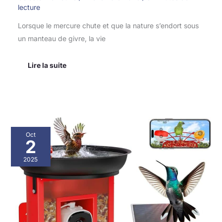
lecture
Lorsque le mercure chute et que la nature s’endort sous
un manteau de givre, la vie
Lire la suite
Test
Oct
:
2
caméra
d’alimentation
2025
pour
oiseaux
3
en
1
avec