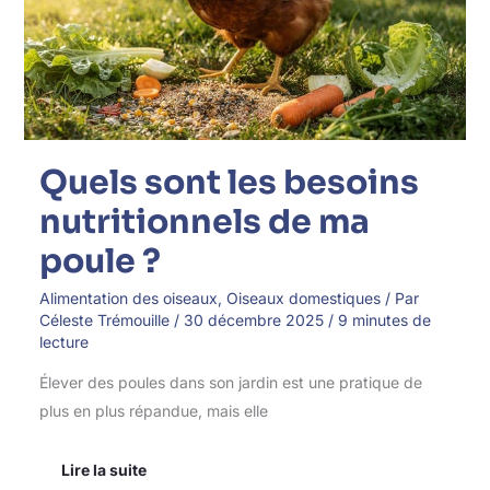
de
ma
poule ?
Quels sont les besoins
nutritionnels de ma
poule ?
Alimentation des oiseaux
,
Oiseaux domestiques
/ Par
Céleste Trémouille
/
30 décembre 2025
/
9 minutes de
lecture
Élever des poules dans son jardin est une pratique de
plus en plus répandue, mais elle
Lire la suite