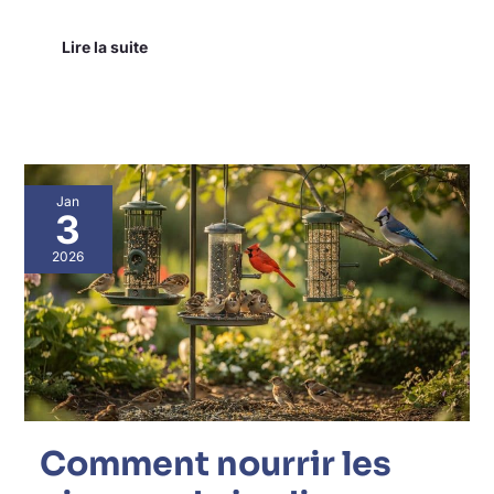
Lire la suite
Comment
Jan
nourrir
3
les
oiseaux
2026
de
jardin
efficacement
?
Comment nourrir les