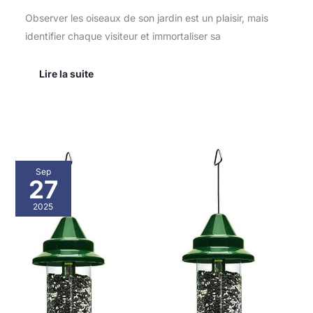
Observer les oiseaux de son jardin est un plaisir, mais
identifier chaque visiteur et immortaliser sa
Lire la suite
Test
Sep
de
27
la
mangeoire
2025
Squirrel
Buster
Plus
à
6
ports