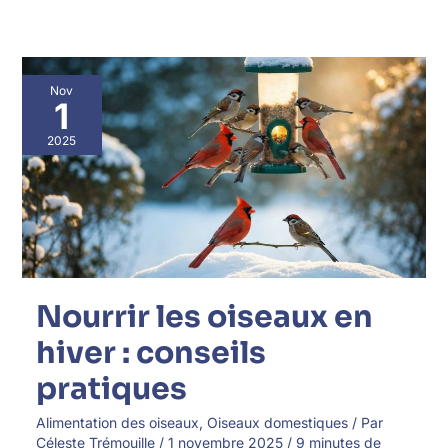
Nourrir
Nov
les
1
oiseaux
en
2025
hiver
:
conseils
pratiques
Nourrir les oiseaux en
hiver : conseils
pratiques
Alimentation des oiseaux
,
Oiseaux domestiques
/ Par
Céleste Trémouille
/
1 novembre 2025
/
9 minutes de