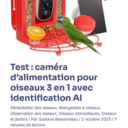
identification
AI
Test : caméra
d’alimentation pour
oiseaux 3 en 1 avec
identification AI
Alimentation des oiseaux
,
Mangeoires à oiseaux
,
Observation des oiseaux
,
Oiseaux domestiques
,
Oiseaux
et jardins
/ Par
Gustave Bessonneau
/
2 octobre 2025
/
7
minutes de lecture