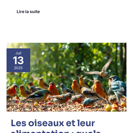
Lire la suite
Les
Juil
oiseaux
13
et
leur
2025
alimentation
:
quels
repas
pour
nos
amis
à
plumes
Les oiseaux et leur
?