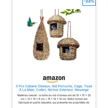
-23%
offrir aux petits oiseaux un
un accès sécurisé tout en
habitat sûr et confortable.
empêchant les espèces plus
【Design Ergonomique pour les
grandes d’entrer. Le crochet
Oiseaux – Nichoir Confortable】
métallique intégré permet
Le nichoirs à oiseaux sauvages
d’accrocher facilement le
dispose d’un intérieur spacieux
nichoir à un arbre, un mur ou un
adapté aux petits et moyens
poteau. Cette fixation solide
oiseaux comme les moineaux,
assure une installation stable et
mésanges ou pinsons. Avec un
un positionnement optimal dans
trou d’entrée de 4 cm et une
le jardin. Grâce à sa conception
perchoir pratique, ce nichoir
résistante aux intempéries, le
oiseaux permet aux oiseaux
nichoir protège efficacement
d’entrer et sortir facilement.
l’intérieur contre la pluie et le
【Pratique à Suspendre ou à
froid. Les oiseaux y trouvent un
Poser】Le nichoir oiseaux
environnement sec et
possède une boucle solide pour
confortable, même en saison
le suspendre à des branches,
hivernale. Son aspect naturel en
clôtures ou balcons. Posé sur
bois s’intègre harmonieusement
une terrasse ou une table, ce
dans tous les jardins. Il crée un
cabane oiseaux exterieur reste
espace discret et accueillant
un élément décoratif attrayant.
pour les oiseaux, tout en
【Résistant aux Intempéries et
apportant une touche décorative
Durable – Protection Toute
authentique.
3 Pcs Cabane Oiseaux, Nid Perruche, Cage, Tissé
l’Année】Fabriqué en bois de
À La Main, Colibri, Nichoir Exterieur, Mesange
pin résistant aux intempéries,
ce nichoir oiseaux exterieur est
Matériau naturel : la taille du nid d'oiseau est de 10 x 10 x 25
robuste et durable. Pluie, vent
cm + 12 x 15 x 8 cm + 15 x 14 x 14 cm. Notre nichoir est
ou soleil n’affectent pas ce
fabriqué en paille naturelle, qui présente les propriétés de
cabane oiseaux en bois, offrant
résistance à la sécheresse et à la moisissure. Le nichoir pour
ainsi un refuge sûr aux petits