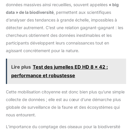
un danger. Mode Sport & utilisation polyvalente - Oiseaux,
extérieurs. En outre, la
d'utilisation. Notre équipe de
données massives ainsi recueillies, souvent appelées
« big
chasse, événements sportifs. Activez le mode sport pour
protection extérieure en
service client professionnel qui
suivre des sujets rapides (oiseaux en vol, athlètes). Livré avec
data » de la biodiversité
, permettent aux scientifiques
caoutchouc antidérapant peut
fournit deux ans de support
une boîte de rangement sur mesure, il résiste aux chocs (mais
absorber les chocs tout en
après-vente inconditionnel et un
pas étanche, à protéger de l’eau). Cadeau parfait pour les
d’analyser des tendances à grande échelle, impossibles à
offrant une prise ferme.
service en ligne 24h/24 et 7j/7.
explorateurs, pères ou adolescents. Utilisez-le au stade, à la
détecter autrement. C’est une relation gagnant-gagnant : les
plage, en forêt.
chercheurs obtiennent des données inestimables et les
participants développent leurs connaissances tout en
agissant concrètement pour la nature.
Lire plus
Test des jumelles ED HD 8 x 42 :
performance et robustesse
Cette mobilisation citoyenne est donc bien plus qu’une simple
collecte de données ; elle est au cœur d’une démarche plus
globale de surveillance de la faune et des écosystèmes qui
nous entourent.
L’importance du comptage des oiseaux pour la biodiversité