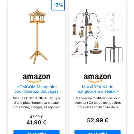
-9%
HOMCOM Mangeoire
MIXXIDEA Kit de
pour Oiseaux Sauvages
mangeoire à oiseaux –
sur Pied Extérieur 113 cm
Mât de mangeoire à
MULTI-FONCTIONNEL : équipé
Mangeoire multifonction pour
oiseaux de 238 cm avec
d'une plate-forme aux oiseaux
oiseaux : Ce lot de mangeoires
base à 5 griffes, support
pour boire, manger, se reposer
pour oiseaux dispose de 6
multifonction pour
et jouer. La conception de forme
crochets et de 6 mangeoires
l'extérieur, avec 7
unique en fait une décoration
différentes. Les 4 crochets
45,90 €
crochets, 5 mangeoires,
52,99 €
parfaite pour votre cour ou votre
supérieurs peuvent être utilisés
41,90 €
1 plateau de bain, facile à
jardin. ROBUSTE ET RÉSISTANT
pour accrocher de grandes
AUX INTEMPÉRIES : fabriqué en
mangeoires pour oiseaux. Le