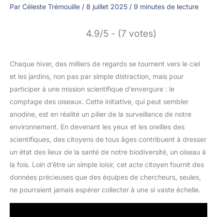
Par
Céleste Trémouille
/
8 juillet 2025
/
9 minutes de lecture
4.9/5 - (7 votes)
Chaque hiver, des milliers de regards se tournent vers le ciel
et les jardins, non pas par simple distraction, mais pour
participer à une mission scientifique d’envergure : le
comptage des oiseaux. Cette initiative, qui peut sembler
anodine, est en réalité un pilier de la surveillance de notre
environnement. En devenant les yeux et les oreilles des
scientifiques, des citoyens de tous âges contribuent à dresser
un état des lieux de la santé de notre biodiversité, un oiseau à
la fois. Loin d’être un simple loisir, cet acte citoyen fournit des
données précieuses que des équipes de chercheurs, seules,
ne pourraient jamais espérer collecter à une si vaste échelle.