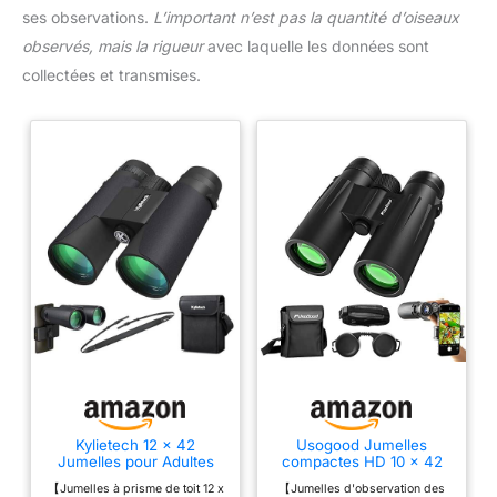
ses observations.
L’important n’est pas la quantité d’oiseaux
observés, mais la rigueur
avec laquelle les données sont
collectées et transmises.
Kylietech 12 x 42
Usogood Jumelles
Jumelles pour Adultes
compactes HD 10 x 42
avec BAK4 Prism, FMC
pour Adultes, prismes
【Jumelles à prisme de toit 12 x
【Jumelles d'observation des
lentille, Grande oculaire,
BAK4