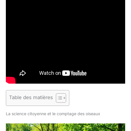
Table des matières
La science citoyenne et le comptage des oiseaux