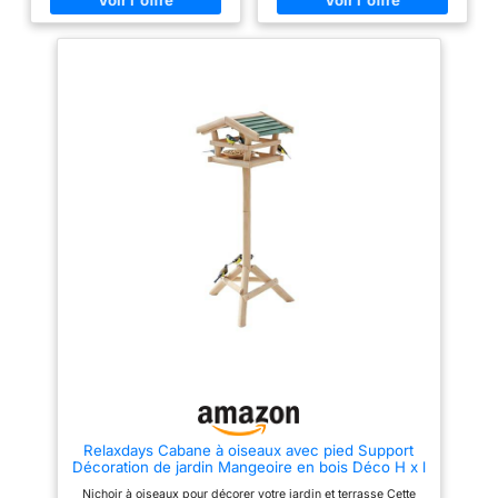
bois de sapin massif pour
maillage rond peut être utilisé
assurer la durabilité. Et la
pour les insectes en poudre, les
surface vernise non toxique et
arachides, etc. Vous pouvez
le toit imperméable en métal
placer différents types de
incliné pour contre les
nourriture pour attirer plus
intempéries. BASE STABLE :
d'espèces d'oiseaux
stable et robuste avec ses trois
différentes. Design efficace et
pieds au sol. ASSEMBLAGE
amélioré : Distributeur de
FACILE : facile à assembler
nourriture pour oiseaux avec
avec les accessoires et
support pour l'extérieur a une
l'instruction fournis.
hauteur de 88,6 pouces. Avec
SPÉCIFICATIONS : dimensions
une hauteur élevée, les tiges
totales : Ø 40 x 113H cm -
d'alimentation des oiseaux pour
diamètre base : 35 cm
l'extérieur pourrait être vu par
plus d'oiseaux. Bien sûr, le
produit peut attirer plus
d'oiseaux. La suspension de
différents types de mangeoires
attirera une variété d'oiseaux
qui joueront pendant des heures
de beauté et de divertissement.
Traduit par (version e) Matériau
de qualité supérieure Le kit de
nourriture pour oiseaux debout
est fabriqué en fer de haute
qualité. Les soudures ne sont
pas faciles à fissurer, car elles
Relaxdays Cabane à oiseaux avec pied Support
sont bien traitées. De plus, la
Décoration de jardin Mangeoire en bois Déco H x l
surface du produit a été peinte
x P: 100 x 37 x 43 cm, avec toit vert, 43x37x100
avec de la peinture noire. Le lot
Nichoir à oiseaux pour décorer votre jardin et terrasse Cette