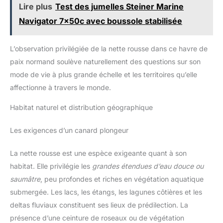
Lire plus
Test des jumelles Steiner Marine
protection extérieure en
caoutchouc antidérapant peut
Navigator 7x50c avec boussole stabilisée
absorber les chocs tout en
offrant une prise ferme.
L’observation privilégiée de la nette rousse dans ce havre de
paix normand soulève naturellement des questions sur son
mode de vie à plus grande échelle et les territoires qu’elle
affectionne à travers le monde.
Habitat naturel et distribution géographique
Les exigences d’un canard plongeur
La nette rousse est une espèce exigeante quant à son
habitat. Elle privilégie les
grandes étendues d’eau douce ou
saumâtre
, peu profondes et riches en végétation aquatique
submergée. Les lacs, les étangs, les lagunes côtières et les
deltas fluviaux constituent ses lieux de prédilection. La
présence d’une ceinture de roseaux ou de végétation