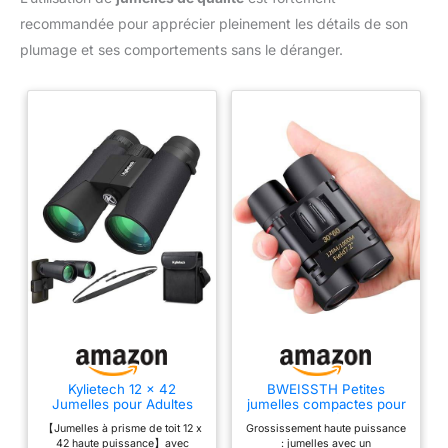
recommandée pour apprécier pleinement les détails de son
plumage et ses comportements sans le déranger.
Kylietech 12 x 42
BWEISSTH Petites
Jumelles pour Adultes
jumelles compactes pour
avec BAK4 Prism, FMC
adultes et enfants, mini
【Jumelles à prisme de toit 12 x
Grossissement haute puissance
lentille, Grande oculaire,
jumelles 30x60 voyage,
42 haute puissance】avec
: jumelles avec un