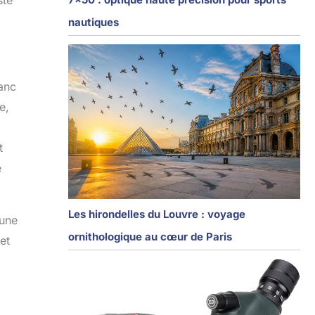
ste
nautiques
lanc
e,
t
e
Les hirondelles du Louvre : voyage
 une
ornithologique au cœur de Paris
et