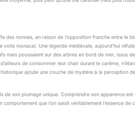
ille moyenne, plus petit qu’une oie cendrée mais plus robu
ffe des nonnes, en raison de l’opposition franche entre le b
 le voile monacal. Une légende médiévale, aujourd’hui réfuté
fs mais poussaient sur des arbres en bord de mer, issus de
d’ailleurs de consommer leur chair durant le carême, n’étan
historique ajoute une couche de mystère à la perception d
tails de son plumage unique. Comprendre son apparence est
on comportement que l’on saisit véritablement l’essence de c