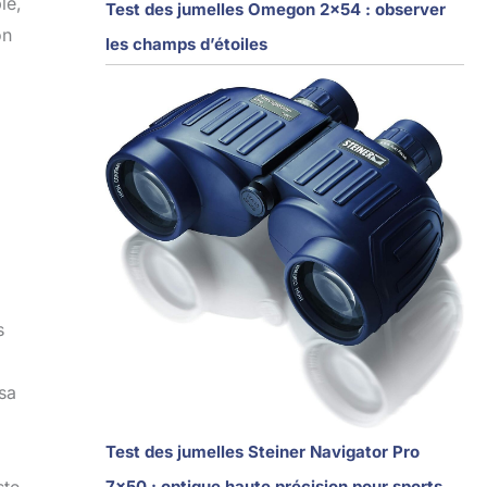
le,
Test des jumelles Omegon 2×54 : observer
on
les champs d’étoiles
s
sa
Test des jumelles Steiner Navigator Pro
7×50 : optique haute précision pour sports