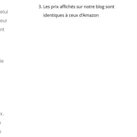
elui
leur
nt
ie
x.
n
s