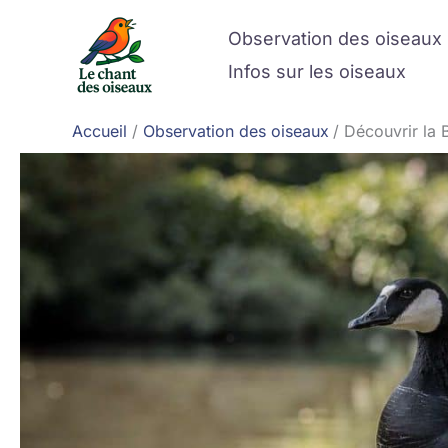
Aller
Observation des oiseaux
au
contenu
Infos sur les oiseaux
Accueil
Observation des oiseaux
Découvrir la 