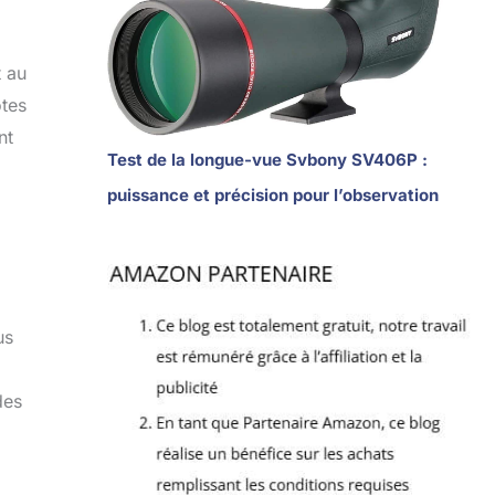
t au
ôtes
nt
Test de la longue-vue Svbony SV406P :
puissance et précision pour l’observation
us
des