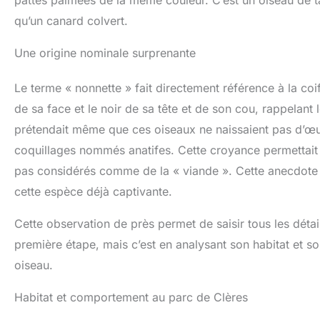
pattes palmées de la même couleur. C’est un oiseau de ta
qu’un canard colvert.
Une origine nominale surprenante
Le terme « nonnette » fait directement référence à la coi
de sa face et le noir de sa tête et de son cou, rappelant
prétendait même que ces oiseaux ne naissaient pas d’œu
coquillages nommés anatifes. Cette croyance permettait 
pas considérés comme de la « viande ». Cette anecdote 
cette espèce déjà captivante.
Cette observation de près permet de saisir tous les dé
première étape, mais c’est en analysant son habitat et s
oiseau.
Habitat et comportement au parc de Clères