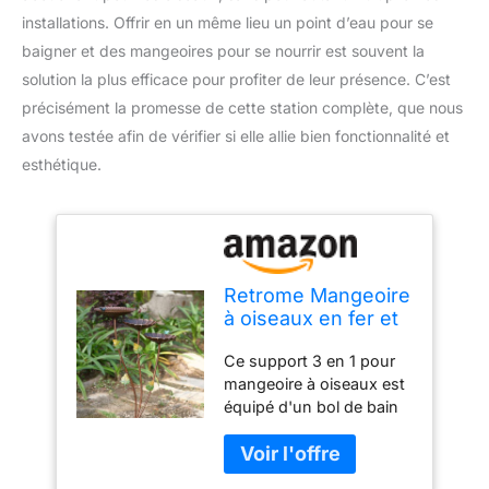
installations. Offrir en un même lieu un point d’eau pour se
baigner et des mangeoires pour se nourrir est souvent la
solution la plus efficace pour profiter de leur présence. C’est
précisément la promesse de cette station complète, que nous
avons testée afin de vérifier si elle allie bien fonctionnalité et
esthétique.
Retrome Mangeoire
à oiseaux en fer et
baignoire pour
Ce support 3 en 1 pour
l'extérieur, bain
mangeoire à oiseaux est
d'oiseaux à 3
équipé d'un bol de bain
niveaux avec
pour oiseaux et de 2
mangeoires, bols
mangeoires Construit en
autoportants pour
fer, le piédestal à 3
extérieur, jardin,