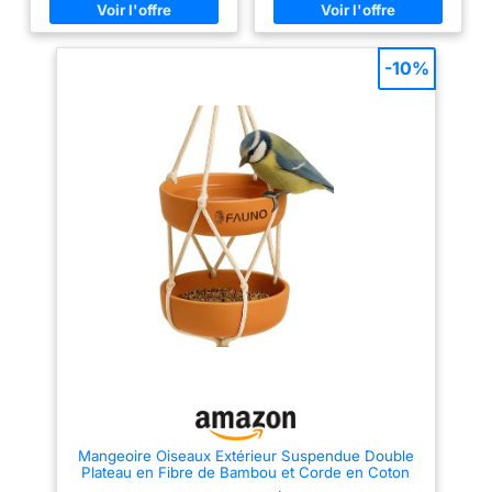
peut s'adapter à toutes sortes
de mauvais temps. Deux ports
d'alimentation bien espacés
avec perchoirs permettent à
-10%
plusieurs oiseaux de se nourrir
simultanément et également
pour vous permettre d'interagir
avec les oiseaux. Facile à
remplir et à nettoyer : le tube
d'alimentation est facile à
remplir et à nettoyer. Il suffit de
soulever le couvercle, puis
d'ajouter des graines à
l'intérieur, tels que le cœur de
tournesol, les mélanges de
graines, les mélanges, les
bouchées d'arachides pour
attirer les oiseaux, y compris
les pics, les chardonnerets, les
bouvreuils, les pinsonners, etc.
Métal finition cuivre et durable
par tous les temps : cette
mangeoire à oiseaux
suspendue est l'illustration de
votre jardin et attire les oiseaux
à la recherche de nourriture.
Couvercle supérieur et base en
Mangeoire Oiseaux Extérieur Suspendue Double
métal de qualité supérieure, qui
Plateau en Fibre de Bambou et Corde en Coton
ne sera pas endommagé par les
Abreuvoir Oiseaux pour Jardin Balcon et Terrasse
écureuils et le revêtement