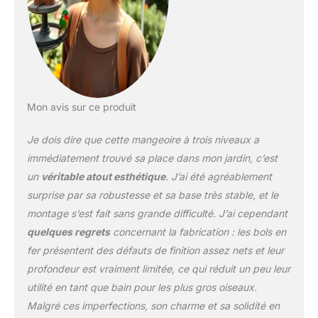
n'est pas facile de
basculer Construit avec
des composants simples
qui le rendent facile à
assembler; le bol est
facile à fixer en le vissant
sur la base Il ajoute de la
beauté et de la vivacité à
Mon avis sur ce produit
un jardin ou une cour, se
marie bien avec les
Je dois dire que cette mangeoire à trois niveaux a
plantes et la décoration.
immédiatement trouvé sa place dans mon jardin, c’est
Un cadeau spécial et
un
véritable atout esthétique
. J’ai été agréablement
décent pour les
surprise par sa robustesse et sa base très stable, et le
observateurs d'oiseaux
sauvages et les
montage s’est fait sans grande difficulté. J’ai cependant
amoureux de la nature
quelques regrets
concernant la fabrication : les bols en
fer présentent des défauts de finition assez nets et leur
profondeur est vraiment limitée, ce qui réduit un peu leur
utilité en tant que bain pour les plus gros oiseaux.
Malgré ces imperfections, son charme et sa solidité en