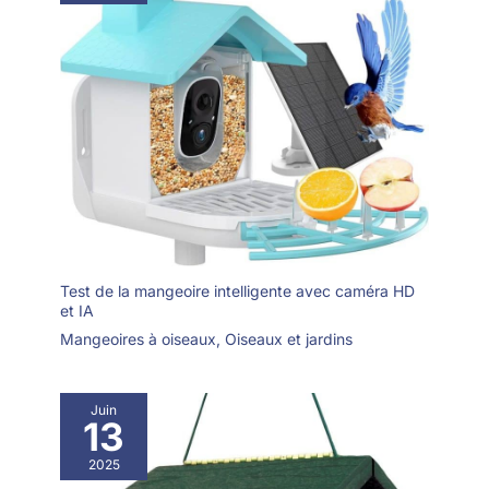
ou d'autres mangeoires pour augmenter les visites et favoriser
la biodiversité locale. ● SOLUTION DÉCORATIVE ET
FONCTIONNELLE pour la décoration jardin extérieur oiseaux.
L'esthétique naturelle du bambou et du coton s'harmonise avec
les styles rustiques, nordiques et minimalistes. Adapté comme
mangeoire pour petits oiseaux en fenêtre, balcon ou terrasse.
Utilisez-le comme mangeoire suspendue pour oiseaux et
abreuvoir en plaçant l'eau en haut et les graines en bas.
Nettoyage facile en retirant chaque plateau pour le laver. Crée
une station d'alimentation belle, sûre et durable.
Test de la mangeoire intelligente avec caméra HD
et IA
Mangeoires à oiseaux
,
Oiseaux et jardins
Juin
13
2025