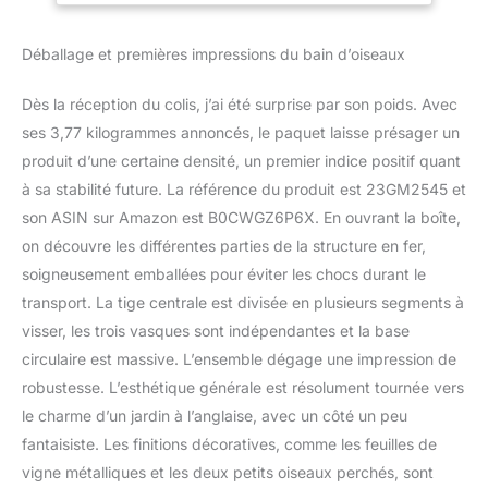
niveaux est
porche, 88,9 cm de
magnifiquement incurvé
hauteur
Déballage et premières impressions du bain d’oiseaux
et dispose d'une base
stable, fièrement vantant
de son aspect branché
Dès la réception du colis, j’ai été surprise par son poids. Avec
Dimensions : 63,5 x 27,9
ses 3,77 kilogrammes annoncés, le paquet laisse présager un
x 89,9 cm (l x P x H) ;
produit d’une certaine densité, un premier indice positif quant
poids : 3,4 kg. Équipé de
à sa stabilité future. La référence du produit est 23GM2545 et
3 piquets pour le
maintenir en place, il
son ASIN sur Amazon est B0CWGZ6P6X. En ouvrant la boîte,
n'est pas facile de
on découvre les différentes parties de la structure en fer,
basculer Construit avec
soigneusement emballées pour éviter les chocs durant le
des composants simples
transport. La tige centrale est divisée en plusieurs segments à
qui le rendent facile à
assembler; le bol est
visser, les trois vasques sont indépendantes et la base
facile à fixer en le vissant
circulaire est massive. L’ensemble dégage une impression de
sur la base Il ajoute de la
robustesse. L’esthétique générale est résolument tournée vers
beauté et de la vivacité à
le charme d’un jardin à l’anglaise, avec un côté un peu
un jardin ou une cour, se
fantaisiste. Les finitions décoratives, comme les feuilles de
marie bien avec les
plantes et la décoration.
vigne métalliques et les deux petits oiseaux perchés, sont