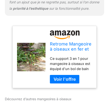
font un ajout que je ne regrette pas, surtout si l’on donne
la
priorité à l’esthétique
sur la fonctionnalité pure.
Retrome Mangeoire
à oiseaux en fer et
baignoire pour
Ce support 3 en 1 pour
l'extérieur, bain
mangeoire à oiseaux est
d'oiseaux à 3
équipé d'un bol de bain
niveaux avec
pour oiseaux et de 2
mangeoires, bols
mangeoires Construit en
autoportants pour
fer, le piédestal à 3
extérieur, jardin,
niveaux est
porche, 88,9 cm de
magnifiquement incurvé
hauteur
Découvrez d’autres mangeoires à oiseaux
et dispose d'une base
stable, fièrement vantant