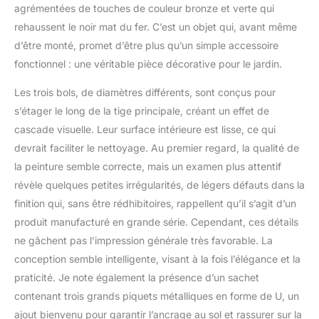
Un cadeau spécial et
agrémentées de touches de couleur bronze et verte qui
décent pour les
rehaussent le noir mat du fer. C’est un objet qui, avant même
observateurs d'oiseaux
d’être monté, promet d’être plus qu’un simple accessoire
sauvages et les
amoureux de la nature
fonctionnel : une véritable pièce décorative pour le jardin.
Les trois bols, de diamètres différents, sont conçus pour
s’étager le long de la tige principale, créant un effet de
cascade visuelle. Leur surface intérieure est lisse, ce qui
devrait faciliter le nettoyage. Au premier regard, la qualité de
la peinture semble correcte, mais un examen plus attentif
révèle quelques petites irrégularités, de légers défauts dans la
finition qui, sans être rédhibitoires, rappellent qu’il s’agit d’un
produit manufacturé en grande série. Cependant, ces détails
ne gâchent pas l’impression générale très favorable. La
conception semble intelligente, visant à la fois l’élégance et la
praticité. Je note également la présence d’un sachet
contenant trois grands piquets métalliques en forme de U, un
ajout bienvenu pour garantir l’ancrage au sol et rassurer sur la