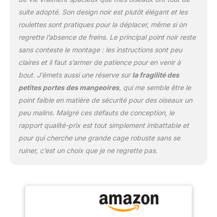
permettent d'ajouter
suite adopté. Son design noir est plutôt élégant et les
facilement de la
roulettes sont pratiques pour la déplacer, même si on
nourriture et de l'eau aux
oiseaux. Plateau
regrette l’absence de freins. Le principal point noir reste
amovible : la grille
sans conteste le montage : les instructions sont peu
inférieure et le plateau de
claires et il faut s’armer de patience pour en venir à
cette cage à oiseaux
bout. J’émets aussi une réserve sur
la fragilité des
sont amovibles pour un
nettoyage facile. Et il
petites portes des mangeoires
, qui me semble être le
comprend 4 gobelets en
point faible en matière de sécurité pour des oiseaux un
plastique pour l'eau et la
peu malins. Malgré ces défauts de conception, le
nourriture, 2 perchoirs
rapport qualité-prix est tout simplement imbattable et
sur lesquels les oiseaux
peuvent s'asseoir et
pour qui cherche une grande cage robuste sans se
jouer. Utilisation multiple
ruiner, c’est un choix que je ne regrette pas.
pour oiseaux : cette cage
de vol pour oiseaux est
adaptée pour plusieurs
oiseaux de petite et
moyenne taille comme
les perruches, les