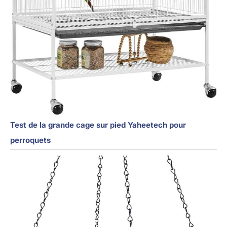
Test de la grande cage sur pied Yaheetech pour
perroquets