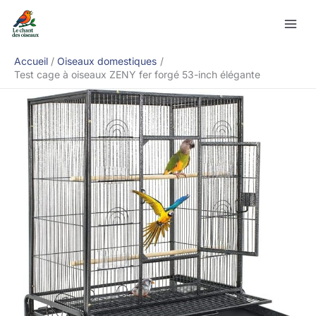
Aller
Rechercher
au
contenu
Accueil
Oiseaux domestiques
Test cage à oiseaux ZENY fer forgé 53-inch élégante