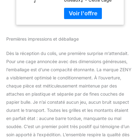
Parrot calopsitte
pour perroquet est
Élégante Perruche
fabriquée en fer pour
Cacatoès pinsons
plus de durabilité et a
Cage à Oiseaux,
une finition non toxique
53-inch
avec revêtement en
Premières impressions et déballage
poudre. Quatre roulettes
permettent de le déplacer
facilement dans votre
Dès la réception du colis, une première surprise m’attendait.
maison ou de l'emporter
Pour une cage annoncée avec des dimensions généreuses,
à l'extérieur pour prendre
l’emballage est d’une compacité étonnante. La marque ZENY
l'air frais. Verrouillage
a visiblement optimisé le conditionnement. À l’ouverture,
sécurisé : la sécurité est
importante. Dispose
chaque pièce est méticuleusement maintenue par des
d'une porte à ouverture
attaches en plastique et séparée par de fines couches de
frontale avec un verrou
papier bulle. Je n’ai constaté aucun jeu, aucun bruit suspect
sécurisé pour plus de
durant le transport. Toutes les grilles et les montants étaient
sécurité et de tranquillité
d'esprit. Les coins
en parfait état : aucune barre tordue, manquante ou mal
arrondis aident à
soudée. C’est un premier point très positif qui témoigne d’un
protéger votre animal de
soin apporté à l’expédition. L’ensemble respire la qualité dès
compagnie contre les