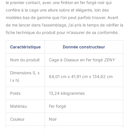
le premier contact, avec une finition en fer forgé noir qui
blessures. Plusieurs
confère à la cage une allure sobre et élégante, loin des
portes : une porte avant
avec de grands loquets
modèles bas de gamme que l’on peut parfois trouver. Avant
offre un accès facile à
de me lancer dans l’assemblage, j’ai pris le temps de vérifier la
votre animal de
fiche technique du produit pour m’assurer de sa conformité.
compagnie et ses
accessoires, tandis que
4 petites portes vous
Caractéristique
Donnée constructeur
permettent d'ajouter
facilement de la
Nom du produit
Cage à Oiseaux en Fer forgé
ZENY
nourriture et de l'eau aux
oiseaux. Plateau
Dimensions (L x
64,01 cm x 41,91 cm x 134,62 cm
amovible : la grille
l x h)
inférieure et le plateau de
cette cage à oiseaux
Poids
13,24 kilogrammes
sont amovibles pour un
nettoyage facile. Et il
Matériau
Fer forgé
comprend 4 gobelets en
plastique pour l'eau et la
nourriture, 2 perchoirs
Couleur
Noir
sur lesquels les oiseaux