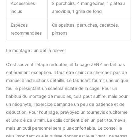
peuvent s'asseoir et
Accessoires
2 perchoirs, 4 mangeoires, 1 plateau
jouer. Utilisation multiple
inclus
amovible, 1 grille de fond
pour oiseaux : cette cage
de vol pour oiseaux est
Espèces
Calopsittes, perruches, cacatoès,
adaptée pour plusieurs
recommandées
pinsons
oiseaux de petite et
moyenne taille comme
les perruches, les
Le montage : un défi à relever
perruches, les
calopsittes, les
C’est souvent l’étape redoutée, et la cage ZENY ne fait pas
inséparables, les petits
entièrement exception. Il faut être clair : ne cherchez pas de
conures, les pinsons, les
canaris, les perroquets et
manuel d’instructions détaillé. Le fabricant fournit une unique
les races de perroquets
feuille présentant un schéma éclaté de la cage. Pour un
délicates, etc.
habitué du montage de meubles, cela peut suffire, mais pour
un néophyte, l’exercice demande un peu de patience et de
déduction. Pour l’outillage, prévoyez un tournevis cruciforme
et une clé de 8 mm. Le colis contient bien un petit tournevis,
mais un outil personnel sera plus confortable. Le conseil le
plus important que je puisse donner est le suivant : ne serrez