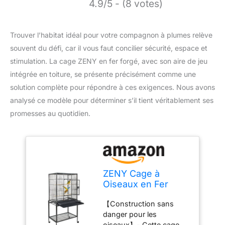
4.9/5 - (8 votes)
Trouver l’habitat idéal pour votre compagnon à plumes relève
souvent du défi, car il vous faut concilier sécurité, espace et
stimulation. La cage ZENY en fer forgé, avec son aire de jeu
intégrée en toiture, se présente précisément comme une
solution complète pour répondre à ces exigences. Nous avons
analysé ce modèle pour déterminer s’il tient véritablement ses
promesses au quotidien.
ZENY Cage à
Oiseaux en Fer
forgé 53/61/172,7
【Construction sans
cm Pet Bird
danger pour les
Cageplay Top
oiseaux】- Cette cage