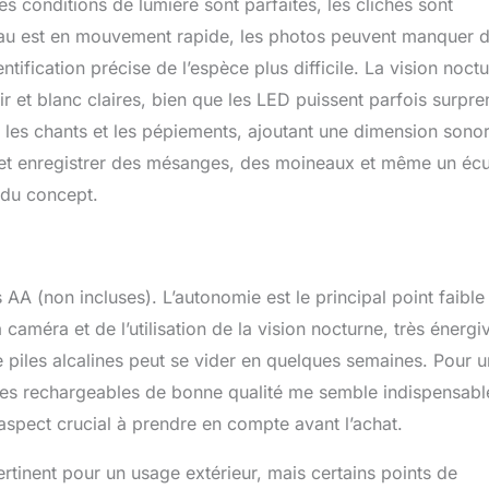
es conditions de lumière sont parfaites, les clichés sont
seau est en mouvement rapide, les photos peuvent manquer 
ntification précise de l’espèce plus difficile. La vision noct
r et blanc claires, bien que les LED puissent parfois surpre
 les chants et les pépiements, ajoutant une dimension sono
 et enregistrer des mésanges, des moineaux et même un écu
 du concept.
s AA (non incluses). L’autonomie est le principal point faible
 caméra et de l’utilisation de la vision nocturne, très énergi
piles alcalines peut se vider en quelques semaines. Pour 
 piles rechargeables de bonne qualité me semble indispensabl
 aspect crucial à prendre en compte avant l’achat.
ertinent pour un usage extérieur, mais certains points de