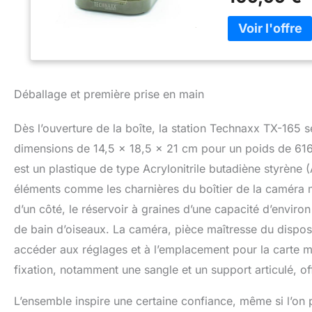
avec objectif gr
LEDs IR (940 nm) 
Capture la faune 
pour observer les
MICROSD : Foncti
jusqu’à 512 Go (n
Support mural, sa
Déballage et première prise en main
bac à eau et supp
D’EAU : Réservoir
Dès l’ouverture de la boîte, la station Technaxx TX-165
se baigner, attira
dimensions de 14,5 x 18,5 x 21 cm pour un poids de 616 
est un plastique de type Acrylonitrile butadiène styrène
éléments comme les charnières du boîtier de la caméra m
d’un côté, le réservoir à graines d’une capacité d’environ
de bain d’oiseaux. La caméra, pièce maîtresse du disposit
accéder aux réglages et à l’emplacement pour la carte mé
fixation, notamment une sangle et un support articulé, of
L’ensemble inspire une certaine confiance, même si l’on 