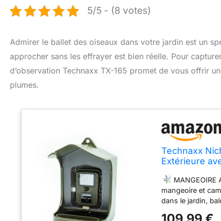
5/5 - (8 votes)
Admirer le ballet des oiseaux dans votre jardin est un sp
approcher sans les effrayer est bien réelle. Pour capturer 
d’observation Technaxx TX-165 promet de vous offrir une
plumes.
Technaxx Nich
Extérieure av
Ralenti, IP56
MANGEOIRE A
mangeoire et camé
dans le jardin, ba
AVEC VISION NO
109,99 €