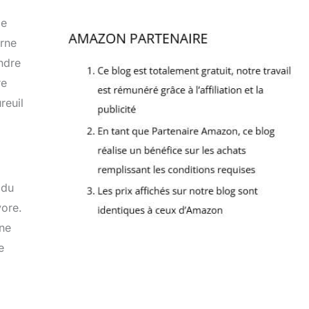
de
urne
ndre
re
reuil
 du
vore.
une
e