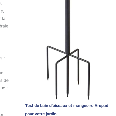
s
le,
 la
érale
s :
un
ds de
que :
.
Test du bain d’oiseaux et mangeoire Aropad
pour votre jardin
er