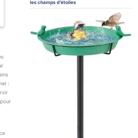
les champs d’étoiles
es
al
ains
el :
rvir
 pour
nce