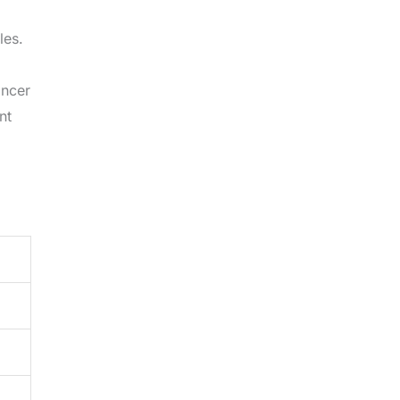
les.
oncer
nt