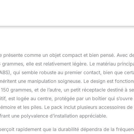
and angle 100°. Capteur PIR (≈20 cm) déclenche automatiquement.
pour vision nocturne claire ;
VIDÉO, PHOTO ET RALENTI :
en plusieurs modes, dont ralenti (jusqu’à 25 FPS), photo et vidéo
 mouvements et l’alimentation ;
ALIMENTATION PAR PILES ET
onne avec 4 piles AA jusqu’à 6 mois. Compatible cartes MicroSD
on incluse) ;
MONTAGE FLEXIBLE ET STATION COMPLÈTE :
ngle pour arbre et fixation pour rampe inclus. Réservoir 150 g,
ort boule de graisse ;
RÉSERVOIR AMOVIBLE ET BASSIN
 150 g pour graines/noix/vers et bassin amovible pour boire ou
 se présente comme un objet compact et bien pensé. Avec d
nt naturellement la faune.
grammes, elle est relativement légère. Le matériau princip
 (ABS), qui semble robuste au premier contact, bien que cert
éritent une manipulation soigneuse. Le design est fonctionn
 150 grammes, et de l’autre, un petit réceptacle destiné à se
if, est logée au centre, protégée par un boîtier qui s’ouvre
moire et les piles. Le pack inclut plusieurs accessoires de
frant une polyvalence d’installation appréciable.
perçoit rapidement que la durabilité dépendra de la fréque