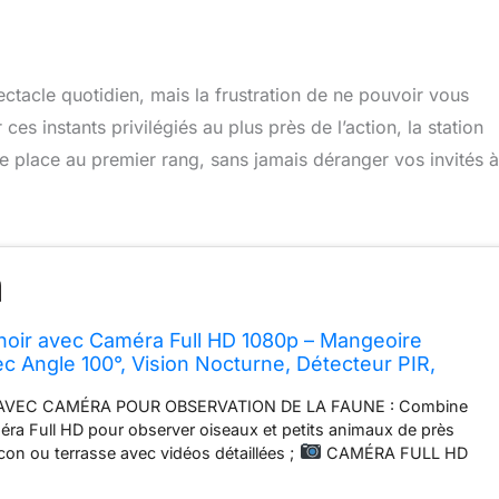
ectacle quotidien, mais la frustration de ne pouvoir vous
ces instants privilégiés au plus près de l’action, la station
 place au premier rang, sans jamais déranger vos invités à
oir avec Caméra Full HD 1080p – Mangeoire
ec Angle 100°, Vision Nocturne, Détecteur PIR,
 Étanche, Montage Mur et Balcon – TX-165
VEC CAMÉRA POUR OBSERVATION DE LA FAUNE : Combine
ra Full HD pour observer oiseaux et petits animaux de près
lcon ou terrasse avec vidéos détaillées ;
CAMÉRA FULL HD
CTURNE ET DÉTECTION DE MOUVEMENT : Enregistre en 1080p