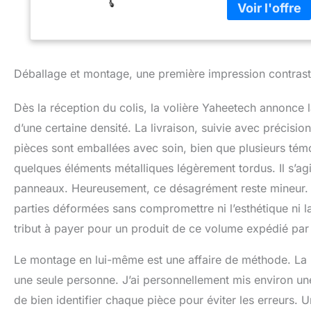
Le design en plei
interprétation en
notre cage à oisea
avec une peinture
la rouille et à l'
Déballage et montage, une première impression contras
votre perroquet. 
verrouillage et l
Dès la réception du colis, la volière Yaheetech annonce 
empêchent vos ois
vous n'êtes pas c
d’une certaine densité. La livraison, suivie avec précisio
risque que les ois
pièces sont emballées avec soin, bien que plusieurs tém
raison de sa très 
quelques éléments métalliques légèrement tordus. Il s’ag
cette cage. Cepen
praticité et simp
panneaux. Heureusement, ce désagrément reste mineur. Av
forme des roues, i
parties déformées sans compromettre ni l’esthétique ni la 
tribut à payer pour un produit de ce volume expédié par t
Le montage en lui-même est une affaire de méthode. La not
une seule personne. J’ai personnellement mis environ un
de bien identifier chaque pièce pour éviter les erreurs. 