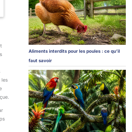
t
Aliments interdits pour les poules : ce qu’il
s
faut savoir
s
 les
e
rçue.
ar
mps