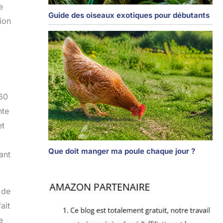
e
Guide des oiseaux exotiques pour débutants
ion
160
nte
et
Que doit manger ma poule chaque jour ?
ant
 de
ait
e