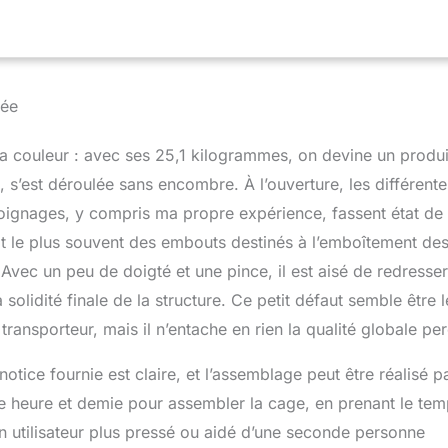
n air offre un moyen encore plus confortable pour une meilleure
tre vous et vos compagnons à plumes. Construction ultra solide:
ux est fabriquée à partir de matériaux de première qualité et finie
 texturée non toxique. Le cadre soudé, l'excellente résistance à
eau font de cette cage une maison parfaite et accueillante pour
tée
Sûr et protégé: la porte d'entrée est sécurisée avec un bouton de
es portes de la mangeoire sont bloquées par des crochets, qui
la couleur : avec ses 25,1 kilogrammes, on devine un produi
eaux d'ouvrir les portes et de sortir de la cage, surtout lorsque
hez vous. Le toit peut être fermé hermétiquement, évitant ainsi le
n, s’est déroulée sans encombre. À l’ouverture, les différente
eaux sortent de la cage et s'envolent. Pratique à déplacer: en
oignages, y compris ma propre expérience, fassent état de
grande taille, un petit effort peut être nécessaire pour déplacer
it le plus souvent des embouts destinés à l’emboîtement de
dant, notre cage repose sur 4 roues lourdes, ce qui donne
licité pour un déplacement simple du produit. Compte tenu de la
ec un peu de doigté et une pince, il est aisé de redresser
l est possible de déplacer la cage dans toutes les directions.
solidité finale de la structure. Ce petit défaut semble être l
ransporteur, mais il n’entache en rien la qualité globale pe
ice fournie est claire, et l’assemblage peut être réalisé p
e heure et demie pour assembler la cage, en prenant le te
Un utilisateur plus pressé ou aidé d’une seconde personne