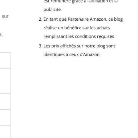
 sur
e,