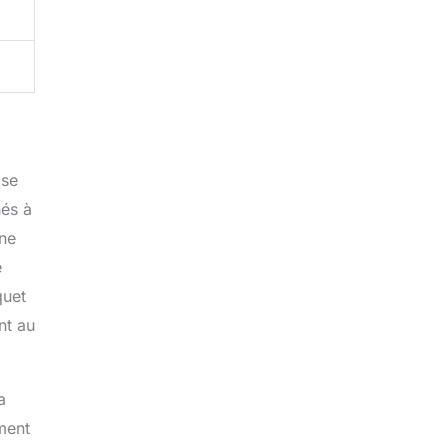
 se
nés à
Une
e
quet
nt au
a
ement