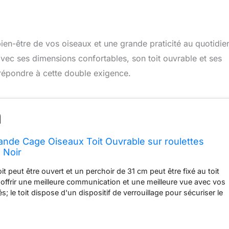
bien-être de vos oiseaux et une grande praticité au quotidie
avec ses dimensions confortables, son toit ouvrable et ses
répondre à cette double exigence.
nde Cage Oiseaux Toit Ouvrable sur roulettes
 Noir
toit peut être ouvert et un perchoir de 31 cm peut être fixé au toit
offrir une meilleure communication et une meilleure vue avec vos
; le toit dispose d'un dispositif de verrouillage pour sécuriser le
st pas nécessaire de l'ouvrir. Cage de perroquet surdimensionnée:
aux espacée de 2,5 cm avec un fil épais est conçue pour
rs oiseaux de taille moyenne à grande tels que le «perroquet gris».