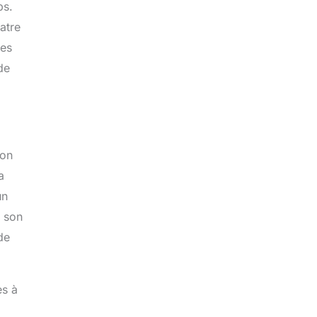
ps.
atre
les
de
 on
a
un
à son
de
es à