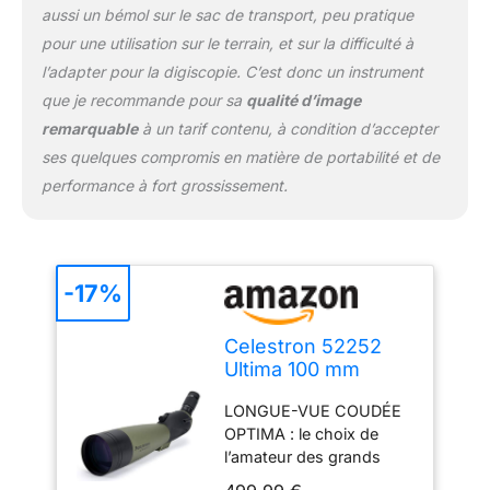
aussi un bémol sur le sac de transport, peu pratique
des vues de sujets
éloignés en quelques
pour une utilisation sur le terrain, et sur la difficulté à
secondes GARANTIE ET
l’adapter pour la digiscopie. C’est donc un instrument
SERVICE APRÈS-VENTE
que je recommande pour sa
qualité d’image
IMBATTABLES : achetez
remarquable
à un tarif contenu, à condition d’accepter
en toute confiance à l’un
des leaders mondiaux
ses quelques compromis en matière de portabilité et de
des marques de
performance à fort grossissement.
télescopes, installé en
Californie depuis 1960.
Vous bénéficierez
également d'une garantie
-17%
de deux ans
Celestron 52252
Ultima 100 mm
Spotting Scope 45
LONGUE-VUE COUDÉE
Degrees, Green
OPTIMA : le choix de
l’amateur des grands
espaces, notre excellente