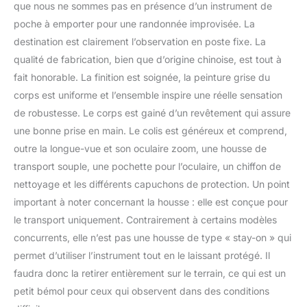
que nous ne sommes pas en présence d’un instrument de
adaptateur pour
poche à emporter pour une randonnée improvisée. La
digiscopie, mallette,
destination est clairement l’observation en poste fixe. La
cache-objectif, cache-
oculaire, pochette pour
qualité de fabrication, bien que d’origine chinoise, est tout à
oculaires, chiffonnette et
fait honorable. La finition est soignée, la peinture grise du
mode d’emploi
corps est uniforme et l’ensemble inspire une réelle sensation
OPTIQUES
de robustesse. Le corps est gainé d’un revêtement qui assure
MULTICOUCHES :
traitement anti-reflets
une bonne prise en main. Le colis est généreux et comprend,
multicouches de chaque
outre la longue-vue et son oculaire zoom, une housse de
lentille pour améliorer
transport souple, une pochette pour l’oculaire, un chiffon de
couleur et contraste et
nettoyage et les différents capuchons de protection. Un point
optimiser la luminosité,
pour des images plus
important à noter concernant la housse : elle est conçue pour
brillantes et nettes,
le transport uniquement. Contrairement à certains modèles
même dans des
concurrents, elle n’est pas une housse de type « stay-on » qui
conditions de faible
permet d’utiliser l’instrument tout en le laissant protégé. Il
luminosité ambiante
GROSSISSEMENT NET :
faudra donc la retirer entièrement sur le terrain, ce qui est un
grande molette de mise
petit bémol pour ceux qui observent dans des conditions
au point de l’Ultima pour