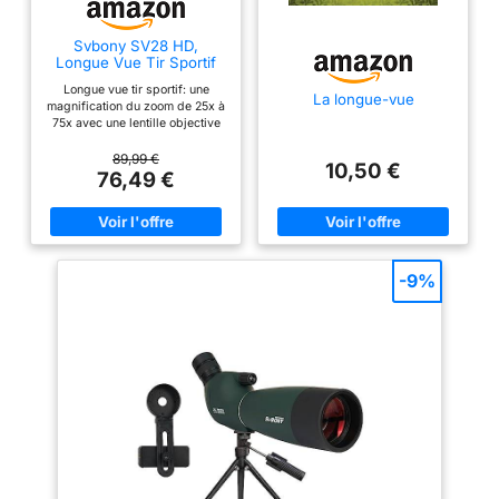
traitement anti-reflets
multicouches de chaque
Svbony SV28 HD,
lentille pour améliorer
Longue Vue Tir Sportif
couleur et contraste et
Puissante 25-75x70
Longue vue tir sportif: une
optimiser la luminosité,
La longue-vue
magnification du zoom de 25x à
pour des images plus
75x avec une lentille objective
de 70mm vous rapproche de la
brillantes et nettes,
nature; un large champ de
89,99 €
10,50 €
même dans des
vision à 20-13m/1000m;
76,49 €
oculaire à inclinaison de 45°;
conditions de faible
soulagement des yeux 16-14
luminosité ambiante
mm; exit pupil 3-1 mm; offre une
GROSSISSEMENT NET :
vue confortable; idéal pour le tir
sur cible, la chasse; le tir à
grande molette de mise
l'arc; l'observation des oiseaux
-9%
au point de l’Ultima pour
sportifs; excellente lunette
d'observation pour les
une mise au point d’une
débutants et les novices Longue
netteté incomparable
vue hd; prisme bak4 porro et
avant que votre sujet ne
film vert à couches multiples
pour des images claires et
se déplace. L'oculaire
contrastées; même dans des
zoom 22-66x permet
conditions de faible luminosité;
revêtement avancé pour une
une mise au point pour
meilleure transmission de la
des vues de sujets
lumière Grand objectif de 70
éloignés en quelques
mm: capacité de collecte de
lumière plus puissante; le tube
secondes GARANTIE ET