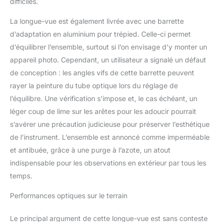
difficiles.
une mise au point d’une
netteté incomparable
La longue-vue est également livrée avec une barrette
avant que votre sujet ne
d’adaptation en aluminium pour trépied. Celle-ci permet
se déplace. L'oculaire
d’équilibrer l’ensemble, surtout si l’on envisage d’y monter un
zoom 22-66x permet
une mise au point pour
appareil photo. Cependant, un utilisateur a signalé un défaut
des vues de sujets
de conception : les angles vifs de cette barrette peuvent
éloignés en quelques
rayer la peinture du tube optique lors du réglage de
secondes GARANTIE ET
l’équilibre. Une vérification s’impose et, le cas échéant, un
SERVICE APRÈS-VENTE
IMBATTABLES : achetez
léger coup de lime sur les arêtes pour les adoucir pourrait
en toute confiance à l’un
s’avérer une précaution judicieuse pour préserver l’esthétique
des leaders mondiaux
de l’instrument. L’ensemble est annoncé comme imperméable
des marques de
et antibuée, grâce à une purge à l’azote, un atout
télescopes, installé en
Californie depuis 1960.
indispensable pour les observations en extérieur par tous les
Vous bénéficierez
temps.
également d'une garantie
de deux ans
Performances optiques sur le terrain
Le principal argument de cette longue-vue est sans conteste