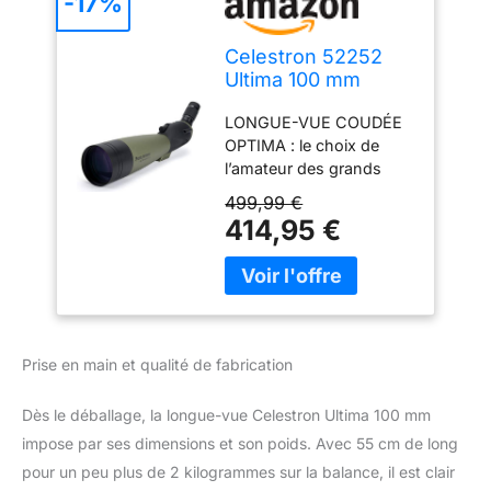
-17%
Celestron 52252
Ultima 100 mm
Spotting Scope 45
LONGUE-VUE COUDÉE
Degrees, Green
OPTIMA : le choix de
l’amateur des grands
espaces, notre excellente
499,99 €
longue-vue avec un
414,95 €
objectif de 100 mm et un
angle de vision de 45°.
Parfaite pour observer la
nature et pour
l’observation longue
distance TOUS LES
Prise en main et qualité de fabrication
ACCESSOIRES
NÉCESSAIRES SONT
Dès le déballage, la longue-vue Celestron Ultima 100 mm
INCLUS : platine de
impose par ses dimensions et son poids. Avec 55 cm de long
montage de trépied plus
longue, oculaire
pour un peu plus de 2 kilogrammes sur la balance, il est clair
grossissant avec