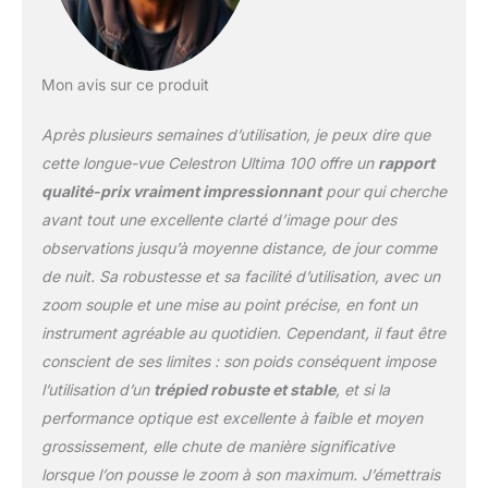
mode d’emploi
OPTIQUES
MULTICOUCHES :
traitement anti-reflets
Mon avis sur ce produit
multicouches de chaque
lentille pour améliorer
Après plusieurs semaines d’utilisation, je peux dire que
couleur et contraste et
optimiser la luminosité,
cette longue-vue Celestron Ultima 100 offre un
rapport
pour des images plus
qualité-prix vraiment impressionnant
pour qui cherche
brillantes et nettes,
avant tout une excellente clarté d’image pour des
même dans des
observations jusqu’à moyenne distance, de jour comme
conditions de faible
luminosité ambiante
de nuit. Sa robustesse et sa facilité d’utilisation, avec un
GROSSISSEMENT NET :
zoom souple et une mise au point précise, en font un
grande molette de mise
instrument agréable au quotidien. Cependant, il faut être
au point de l’Ultima pour
conscient de ses limites : son poids conséquent impose
une mise au point d’une
netteté incomparable
l’utilisation d’un
trépied robuste et stable
, et si la
avant que votre sujet ne
performance optique est excellente à faible et moyen
se déplace. L'oculaire
grossissement, elle chute de manière significative
zoom 22-66x permet
lorsque l’on pousse le zoom à son maximum. J’émettrais
une mise au point pour