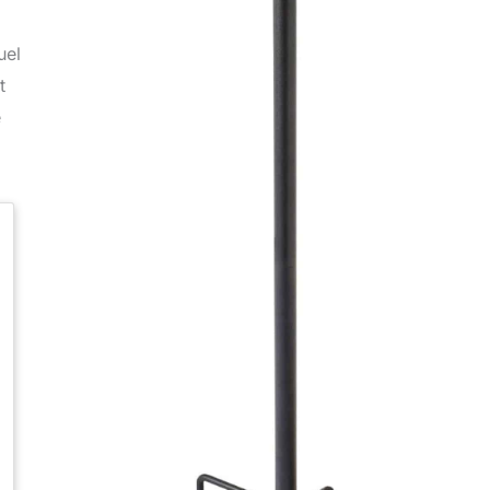
uel
t
é