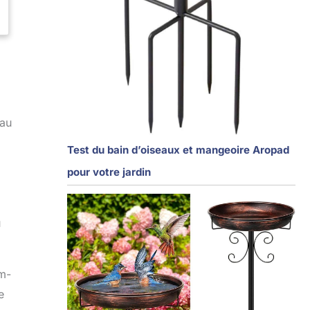
eau
Test du bain d’oiseaux et mangeoire Aropad
pour votre jardin
u
um-
e