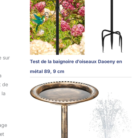
e sur
Test de la baignoire d’oiseaux Daoeny en
métal 89, 9 cm
a
t de
 la
tage
et