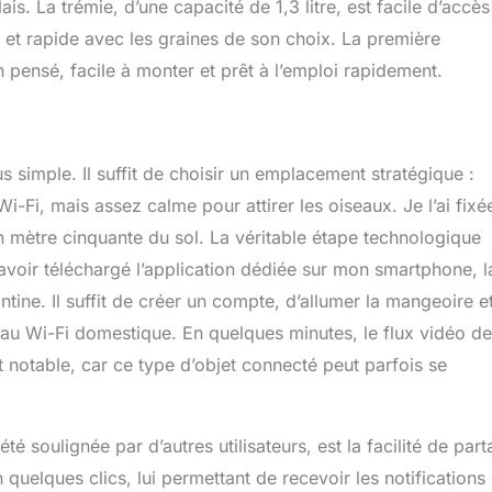
is. La trémie, d’une capacité de 1,3 litre, est facile d’accès
 et rapide avec les graines de son choix. La première
n pensé, facile à monter et prêt à l’emploi rapidement.
us simple. Il suffit de choisir un emplacement stratégique :
-Fi, mais assez calme pour attirer les oiseaux. Je l’ai fixé
un mètre cinquante du sol. La véritable étape technologique
avoir téléchargé l’application dédiée sur mon smartphone, l
ntine. Il suffit de créer un compte, d’allumer la mangeoire e
seau Wi-Fi domestique. En quelques minutes, le flux vidéo de
 notable, car ce type d’objet connecté peut parfois se
té soulignée par d’autres utilisateurs, est la facilité de par
uelques clics, lui permettant de recevoir les notifications 