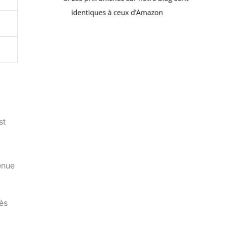
st
enue
ès