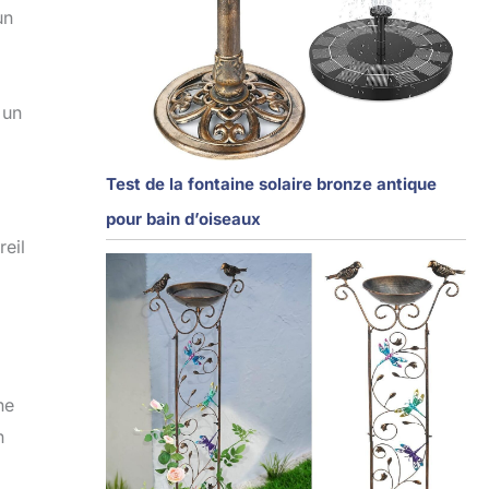
un
 un
Test de la fontaine solaire bronze antique
pour bain d’oiseaux
reil
ne
n