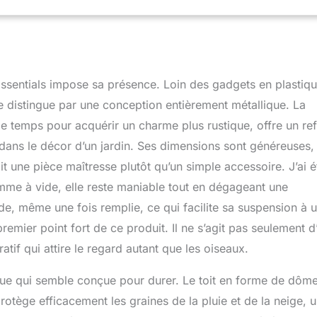
sentials impose sa présence. Loin des gadgets en plastiq
se distingue par une conception entièrement métallique. La
 le temps pour acquérir un charme plus rustique, offre un ref
dans le décor d’un jardin. Ses dimensions sont généreuses,
t une pièce maîtresse plutôt qu’un simple accessoire. J’ai é
mme à vide, elle reste maniable tout en dégageant une
urde, même une fois remplie, ce qui facilite sa suspension à 
remier point fort de ce produit. Il ne s’agit pas seulement d
atif qui attire le regard autant que les oiseaux.
lique qui semble conçue pour durer. Le toit en forme de dôme
rotège efficacement les graines de la pluie et de la neige, 