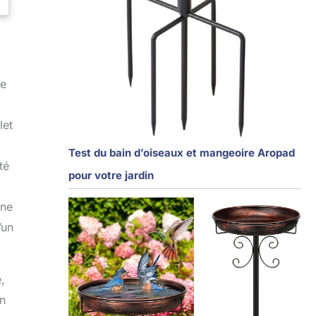
ue
let
Test du bain d’oiseaux et mangeoire Aropad
té
pour votre jardin
une
’un
,
un