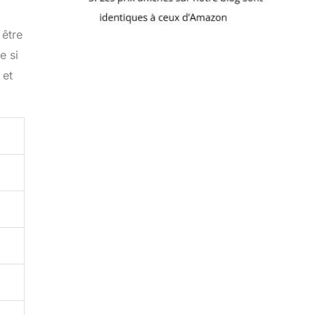
 être
e si
 et