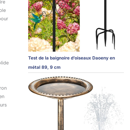
ire
ble
pour
Test de la baignoire d’oiseaux Daoeny en
olide
métal 89, 9 cm
iron
 en
eurs