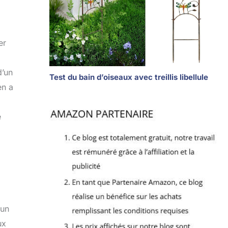
er
d’un
Test du bain d’oiseaux avec treillis libellule
en a
e
 un
ux