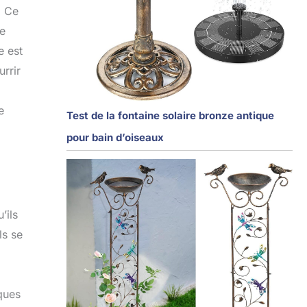
. Ce
le
e est
urrir
e
Test de la fontaine solaire bronze antique
pour bain d’oiseaux
’ils
ls se
lques