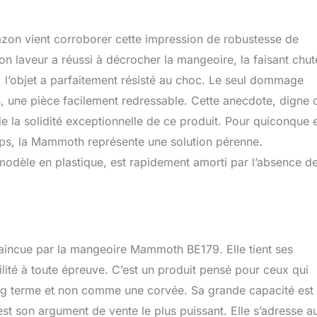
azon vient corroborer cette impression de robustesse de
n laveur a réussi à décrocher la mangeoire, la faisant chut
: l’objet a parfaitement résisté au choc. Le seul dommage
, une pièce facilement redressable. Cette anecdote, digne 
 de la solidité exceptionnelle de ce produit. Pour quiconque 
ps, la Mammoth représente une solution pérenne.
n modèle en plastique, est rapidement amorti par l’absence d
nvaincue par la mangeoire Mammoth BE179. Elle tient ses
lité à toute épreuve. C’est un produit pensé pour ceux qui
ong terme et non comme une corvée. Sa grande capacité est
est son argument de vente le plus puissant. Elle s’adresse a