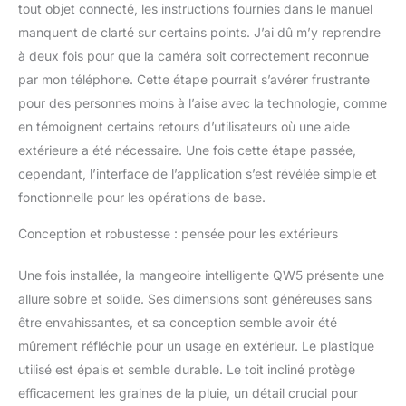
espèces d'oiseaux telles
tout objet connecté, les instructions fournies dans le manuel
que les cardinaux, les
manquent de clarté sur certains points. J’ai dû m’y reprendre
pinsons rouges, les
à deux fois pour que la caméra soit correctement reconnue
geais bleus, les
par mon téléphone. Cette étape pourrait s’avérer frustrante
moineaux, les
étourneaux, et plus
pour des personnes moins à l’aise avec la technologie, comme
encore. Le design de la
en témoignent certains retours d’utilisateurs où une aide
mangeoire permet aux
extérieure a été nécessaire. Une fois cette étape passée,
graines de se remplir
cependant, l’interface de l’application s’est révélée simple et
automatiquement après
fonctionnelle pour les opérations de base.
que les oiseaux ont
mangé, assurant un
Conception et robustesse : pensée pour les extérieurs
approvisionnement
stable pour nos amis à
plumes. Le récipient de
Une fois installée, la mangeoire intelligente QW5 présente une
grande capacité de 2,5 l
allure sobre et solide. Ses dimensions sont généreuses sans
peut stocker assez de
être envahissantes, et sa conception semble avoir été
nourriture pour les
mûrement réfléchie pour un usage en extérieur. Le plastique
oiseaux afin que vous
n'ayez pas besoin
utilisé est épais et semble durable. Le toit incliné protège
d'ajouter de la nourriture
efficacement les graines de la pluie, un détail crucial pour