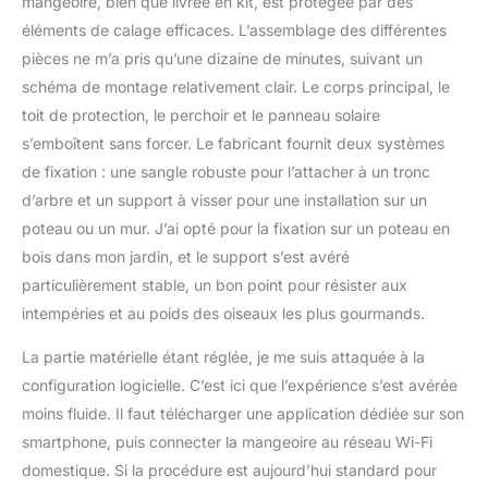
mangeoire, bien que livrée en kit, est protégée par des
une perspective
éléments de calage efficaces. L’assemblage des différentes
semblable à un selfie,
pièces ne m’a pris qu’une dizaine de minutes, suivant un
mais également capturer
des détails en gros plan
schéma de montage relativement clair. Le corps principal, le
avec un grossissement
toit de protection, le perchoir et le panneau solaire
8x tels que leurs plumes.
s’emboîtent sans forcer. Le fabricant fournit deux systèmes
Avec la vision nocturne
de fixation : une sangle robuste pour l’attacher à un tronc
en couleur et la vision
nocturne infrarouge, il
d’arbre et un support à visser pour une installation sur un
peut capturer chaque
poteau ou un mur. J’ai opté pour la fixation sur un poteau en
détail de vos visiteurs
bois dans mon jardin, et le support s’est avéré
d'oiseaux, même la nuit.
particulièrement stable, un bon point pour résister aux
Capacité généreuse de
intempéries et au poids des oiseaux les plus gourmands.
2,5 L : cette mangeoire
pour oiseaux sauvages
La partie matérielle étant réglée, je me suis attaquée à la
peut être remplie de
graines de tournesol à
configuration logicielle. C’est ici que l’expérience s’est avérée
l'huile noire ou d'un
moins fluide. Il faut télécharger une application dédiée sur son
mélange de noix
smartphone, puis connecter la mangeoire au réseau Wi-Fi
décortiquées, parfaites
domestique. Si la procédure est aujourd’hui standard pour
pour attirer diverses