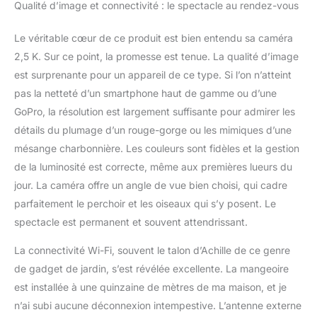
Qualité d’image et connectivité : le spectacle au rendez-vous
conditions
météorologiques
difficiles. Cette caméra
Le véritable cœur de ce produit est bien entendu sa caméra
de mangeoire à oiseaux
2,5 K. Sur ce point, la promesse est tenue. La qualité d’image
restera en parfait état
est surprenante pour un appareil de ce type. Si l’on n’atteint
pendant de nombreuses
pas la netteté d’un smartphone haut de gamme ou d’une
années. Design adapté
aux oiseaux et cadeau
GoPro, la résolution est largement suffisante pour admirer les
idéal : la caméra nichoir
détails du plumage d’un rouge-gorge ou les mimiques d’une
est conçue de manière
mésange charbonnière. Les couleurs sont fidèles et la gestion
professionnelle comme
de la luminosité est correcte, même aux premières lueurs du
une belle maison pour
vos oiseaux de jardin.
jour. La caméra offre un angle de vue bien choisi, qui cadre
IP66 résistant aux
parfaitement le perchoir et les oiseaux qui s’y posent. Le
intempéries et support
spectacle est permanent et souvent attendrissant.
ferme en font une
maison solide pour les
La connectivité Wi-Fi, souvent le talon d’Achille de ce genre
amis des oiseaux.
de gadget de jardin, s’est révélée excellente. La mangeoire
Profitez simplement de
est installée à une quinzaine de mètres de ma maison, et je
votre voyage
d'observation des
n’ai subi aucune déconnexion intempestive. L’antenne externe