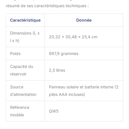
mauvais temps, offrant
résumé de ses caractéristiques techniques :
une protection
ininterrompue pour votre
Caractéristique
Donnée
maison pendant 365
jours. Mangeoire à
Dimensions (L x
oiseaux durable avec
20,32 x 30,48 x 25,4 cm
l x h)
appareil photo : cette
caméra de mangeoire à
oiseaux est conçue avec
Poids
997,9 grammes
une construction
robuste pour garantir
Capacité du
2,5 litres
qu'elle peut résister aux
réservoir
éléments de
l'environnement
Source
Panneau solaire et batterie interne (2
extérieur. Sa durabilité
d’alimentation
piles AAA incluses)
est encore améliorée par
une couche de
revêtement imperméable,
Référence
QW5
offrant une excellente
modèle
protection contre la pluie,
le vent, la neige et les