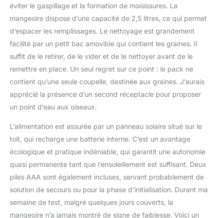
fréquemment pour
éviter le gaspillage et la formation de moisissures. La
oiseaux. WiFi 2,4 GHz et
mangeoire dispose d’une capacité de 2,5 litres, ce qui permet
caméra solaire/alimentée
d’espacer les remplissages. Le nettoyage est grandement
par batterie : avec une
antenne de 5 dBi, la
facilité par un petit bac amovible qui contient les graines. Il
caméra d'alimentation
suffit de le retirer, de le vider et de le nettoyer avant de le
pour oiseaux Tutoview
remettre en place. Un seul regret sur ce point : le pack ne
prend en charge une
contient qu’une seule coupelle, destinée aux graines. J’aurais
connexion Wi-Fi 2,4 GHz
plus stable (5 GHz non
apprécié la présence d’un second réceptacle pour proposer
pris en charge), avec les
un point d’eau aux oiseaux.
deux panneaux solaires
au total 5 W, il suffit de
L’alimentation est assurée par un panneau solaire situé sur le
connecter la caméra au
toit, qui recharge une batterie interne. C’est un avantage
panneau solaire pour
écologique et pratique indéniable, qui garantit une autonomie
une alimentation
continue. La batterie
quasi permanente tant que l’ensoleillement est suffisant. Deux
haute capacité intégrée
piles AAA sont également incluses, servant probablement de
de 5500 mAh permet
solution de secours ou pour la phase d’initialisation. Durant ma
une alimentation
semaine de test, malgré quelques jours couverts, la
continue à travers la
mangeoire n’a jamais montré de signe de faiblesse. Voici un
batterie même par