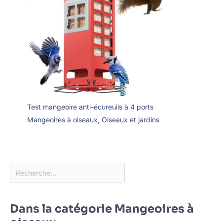
téléphonique. Vous êtes
toujours à la recherche
d'un cadeau
d'anniversaire pour votre
père ou votre maman ?
Cette mangeoire est
parfaite pour attirer une
variété d'espèces et
constitue un excellent
cadeau pour les
amateurs d'oiseaux de
Test mangeoire anti-écureuils à 4 ports
tous âges.
Mangeoires à oiseaux
,
Oiseaux et jardins
Dans la catégorie Mangeoires à