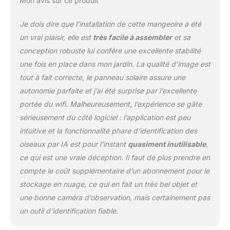
Mon avis sur ce produit
Capacité généreuse de
2,5 L : cette mangeoire
Je dois dire que l’installation de cette mangeoire a été
pour oiseaux sauvages
un vrai plaisir, elle est
très facile à assembler
et sa
peut être remplie de
conception robuste lui confère une excellente stabilité
graines de tournesol à
une fois en place dans mon jardin. La qualité d’image est
l'huile noire ou d'un
mélange de noix
tout à fait correcte, le panneau solaire assure une
décortiquées, parfaites
autonomie parfaite et j’ai été surprise par l’excellente
pour attirer diverses
portée du wifi. Malheureusement, l’expérience se gâte
espèces d'oiseaux telles
sérieusement du côté logiciel : l’application est peu
que les cardinaux, les
pinsons rouges, les
intuitive et la fonctionnalité phare d’identification des
geais bleus, les
oiseaux par IA est pour l’instant
quasiment inutilisable
,
moineaux, les
ce qui est une vraie déception. Il faut de plus prendre en
étourneaux, et plus
compte le coût supplémentaire d’un abonnement pour le
encore. Le design de la
mangeoire permet aux
stockage en nuage, ce qui en fait un très bel objet et
graines de se remplir
une bonne caméra d’observation, mais certainement pas
automatiquement après
un outil d’identification fiable.
que les oiseaux ont
mangé, assurant un