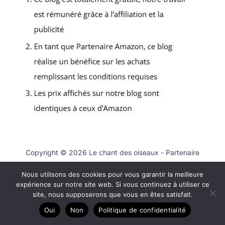
Copyright © 2026 Le chant des oiseaux - Partenaire
Amazon
Nous utilisons des cookies pour vous garantir la meilleure
A propos
expérience sur notre site web. Si vous continuez à utiliser ce
site, nous supposerons que vous en êtes satisfait.
Contact
Plan du site
Oui
Non
Politique de confidentialité
Mentions légales