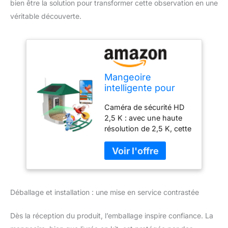
bien être la solution pour transformer cette observation en une
véritable découverte.
Mangeoire
intelligente pour
oiseaux 2,5 K avec
Caméra de sécurité HD
caméra, caméra
2,5 K : avec une haute
d'observation des
résolution de 2,5 K, cette
oiseaux de 2,5 L
caméra d'alimentation
avec identification
pour oiseaux vous
IA des espèces
permet d'obtenir les
d'oiseaux,
meilleures photos
mangeoire
d'images et de vidéos en
d'extérieur avec
Déballage et installation : une mise en service contrastée
couleur même la nuit.
panneau solaire
Vous pouvez non
pour les
seulement voir les
Dès la réception du produit, l’emballage inspire confiance. La
oiseaux clairement dans