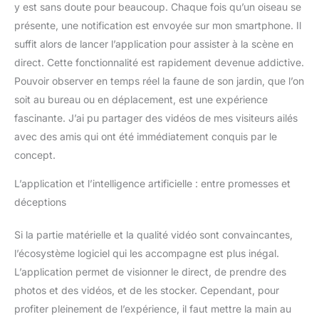
oiseaux amélioré sur
y est sans doute pour beaucoup. Chaque fois qu’un oiseau se
notre application
présente, une notification est envoyée sur mon smartphone. Il
téléphonique. Vous êtes
suffit alors de lancer l’application pour assister à la scène en
toujours à la recherche
d'un cadeau
direct. Cette fonctionnalité est rapidement devenue addictive.
d'anniversaire pour votre
Pouvoir observer en temps réel la faune de son jardin, que l’on
père ou votre maman ?
soit au bureau ou en déplacement, est une expérience
Cette mangeoire est
fascinante. J’ai pu partager des vidéos de mes visiteurs ailés
parfaite pour attirer une
variété d'espèces et
avec des amis qui ont été immédiatement conquis par le
constitue un excellent
concept.
cadeau pour les
amateurs d'oiseaux de
L’application et l’intelligence artificielle : entre promesses et
tous âges.
déceptions
Si la partie matérielle et la qualité vidéo sont convaincantes,
l’écosystème logiciel qui les accompagne est plus inégal.
L’application permet de visionner le direct, de prendre des
photos et des vidéos, et de les stocker. Cependant, pour
profiter pleinement de l’expérience, il faut mettre la main au