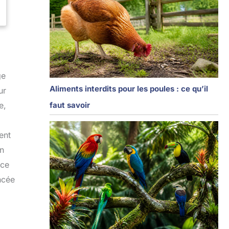
ge
Aliments interdits pour les poules : ce qu’il
ur
faut savoir
e,
ent
un
nce
ncée