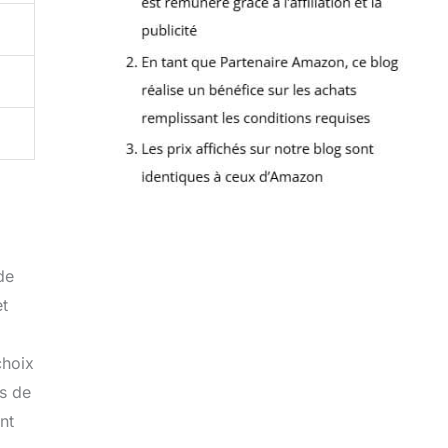
de
et
choix
ds de
nt