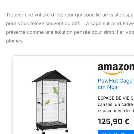
Trouver une volière d’intérieur qui concilie un vaste espa
pour vous relève souvent du défi. La cage sur pied Paw
présente comme une solution pensée pour simplifier vot
plumes.
PawHut Cage O
cm Noir
ESPACE DE VIE SPA
canaris, un cadre 
espacement des 
d'un plateau extr
125,90 €
facilite le ramas
aisé pour l’entre