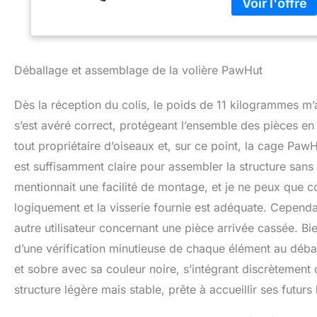
oiseaux sur pied 
pour un déplacem
Avec deux mangeoi
volière à oiseaux 
ou en extérieur 
Déballage et assemblage de la volière PawHut
79l x 65P x 155H
Dès la réception du colis, le poids de 11 kilogrammes m’
s’est avéré correct, protégeant l’ensemble des pièces en
tout propriétaire d’oiseaux et, sur ce point, la cage Paw
est suffisamment claire pour assembler la structure sans 
mentionnait une facilité de montage, et je ne peux que c
logiquement et la visserie fournie est adéquate. Cepend
autre utilisateur concernant une pièce arrivée cassée. B
d’une vérification minutieuse de chaque élément au déba
et sobre avec sa couleur noire, s’intégrant discrètement 
structure légère mais stable, prête à accueillir ses futurs 