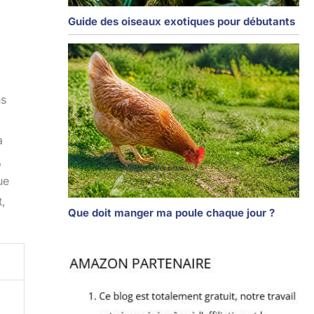
Guide des oiseaux exotiques pour débutants
ns
à
,
ue
t,
Que doit manger ma poule chaque jour ?