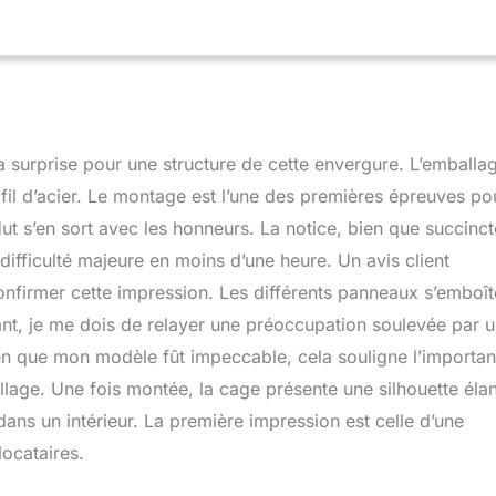
est munie de quatre roulettes, dont deux équipées de freins,
ent aisé et une stabilité parfaite ACCESSOIRES AMÉLIORÉS :
res et huit perchoirs, ainsi qu'un toit élégamment conçu, cette
intérieure est parfaitement adaptée à une utilisation en intérieur
protégé INFORMATIONS SUR LA CAGE À OISEAUX : Dim. totales :
 cm ; - Montage nécessaire
a surprise pour une structure de cette envergure. L’emballa
 fil d’acier. Le montage est l’une des premières épreuves po
Hut s’en sort avec les honneurs. La notice, bien que succinct
difficulté majeure en moins d’une heure. Un avis client
onfirmer cette impression. Les différents panneaux s’emboît
ant, je me dois de relayer une préoccupation soulevée par 
ien que mon modèle fût impeccable, cela souligne l’importa
llage. Une fois montée, la cage présente une silhouette éla
dans un intérieur. La première impression est celle d’une
locataires.