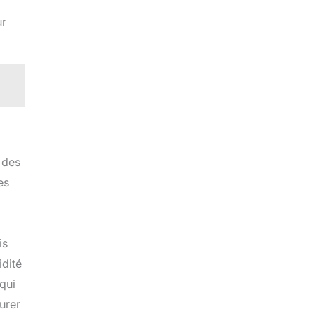
ur
 des
es
is
idité
 qui
urer