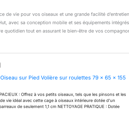
ce de vie pour vos oiseaux et une grande facilité d’entretie
Hut, avec sa conception mobile et ses équipements intégrés
re quotidien tout en assurant le bien-être de vos compagno
iseau sur Pied Volière sur roulettes 79 x 65 x 155
CIEUX : Offrez à vos petits oiseaux, tels que les pinsons et les
de vie idéal avec cette cage à oiseaux intérieure dotée d'un
barreaux de seulement 1,1 cm NETTOYAGE PRATIQUE : Dotée
actible et de rebords de 13 cm, cette cage à oiseaux sur pied
sage des débris. Ses portes avant et latérales permettent un accès
tien et le soin aux animaux DESIGN MOBILE : Cette cage pour