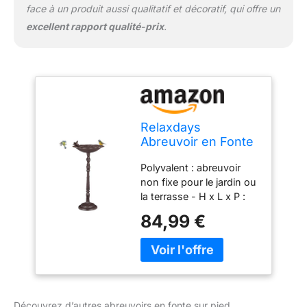
face à un produit aussi qualitatif et décoratif, qui offre un
excellent rapport qualité-prix
.
Relaxdays
Abreuvoir en Fonte
sur Pied, Soucoupe
Polyvalent : abreuvoir
mangeoire pour
non fixe pour le jardin ou
Oiseaux Sauvages
la terrasse - H x L x P :
74,5 cm Haut, Brun,
env. 74,5 x 37,5 x 35 cm
Marron
84,99 €
Métallique : superbe
accessoire en fonte de
fer massif - À remplir
d’eau - En marron Déco :
abreuvoir avec pied -
Récipient décoré
Découvrez d’autres abreuvoirs en fonte sur pied