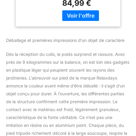
84,99 €
Métallique : superbe
accessoire en fonte de
fer massif - À remplir
d’eau - En marron Déco :
abreuvoir avec pied -
Récipient décoré
Déballage et premières impressions d’un objet de caractère
d’ornements floraux -
Colibri posé au bord du
Dès la réception du colis, le poids surprend et rassure. Avec
récipient Non fixe :
abreuvoir résistant aux
près de 9 kilogrammes sur la balance, on est loin des gadgets
intempéries - À placer en
en plastique léger qui peuplent souvent les rayons des
extérieur où bon vous
jardineries. L’abreuvoir sur pied de la marque Relaxdays
semble Détails :
annonce la couleur avant même d’être déballé : il s’agit d’un
dimensions de la partie à
objet conçu pour durer. À l’ouverture, les différentes parties
remplir H x D : env. 7 x
35 cm - Poids net : 8,8
de la structure confirment cette première impression. Le
kg
contact avec le matériau est froid, légèrement granuleux,
caractéristique de la fonte véritable. Ce n’est pas une
imitation en résine ou en aluminium peint. Chaque pièce, du
pied tripode richement décoré à la large soucoupe, respire la