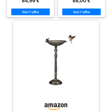
84,99 €
88,00 €
massif - À remplir d’eau - En
marron Déco : abreuvoir avec
pied - Récipient décoré
d’ornements floraux - Colibri
posé au bord du récipient Non
fixe : abreuvoir résistant aux
intempéries - À placer en
extérieur où bon vous semble
Détails : dimensions de la partie
à remplir H x D : env. 7 x 35 cm
- Poids net : 8,8 kg