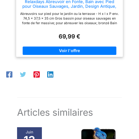
Relaxdays Abreuvoir en Fonte, Bain avec Pied
pour Oiseaux Sauvages, Jardin, Design Antique,
74,5 cm de Haut,Bronze
Abreuvoirs sur pied pour le jardin ou la terrasse - H x l x P env.
74,5 x 37,5 x 35 cm Gros bassin pour oiseaux sauvages en
fonte de fer massive; pour abreuver les oiseaux; bronzé Bain
oiseau avec pied: motif floral dans la soucoupe; avec colibri
assis sur le rebord. Vous placez votre abreuvoir robuste XXL
69,99 €
comme vous voulez à l’extérieur Diamètre de la soucoupe env.
35 cm - profondeur env. 7cm - solide avec un poids de 9 kg
Articles similaires
Juin