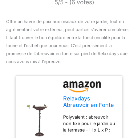
5/5 - (6 votes)
Offrir un havre de paix aux oiseaux de votre jardin, tout en
agrémentant votre extérieur, peut parfois s’avérer complexe.
Il faut trouver le bon équilibre entre la fonctionnalité pour la
faune et l’esthétique pour vous. C’est précisément la
promesse de l’abreuvoir en fonte sur pied de Relaxdays que
nous avons mis à l’épreuve.
Relaxdays
Abreuvoir en Fonte
sur Pied, Soucoupe
Polyvalent : abreuvoir
mangeoire pour
non fixe pour le jardin ou
Oiseaux Sauvages
la terrasse - H x L x P :
74,5 cm Haut, Brun,
env. 74,5 x 37,5 x 35 cm
Marron