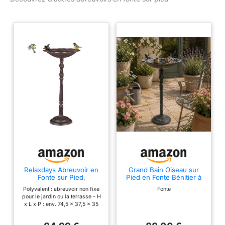
d’ornements floraux -
Colibri posé au bord du
récipient Non fixe :
abreuvoir résistant aux
intempéries - À placer en
extérieur où bon vous
semble Détails :
dimensions de la partie à
remplir H x D : env. 7 x
35 cm - Poids net : 8,8
kg
Relaxdays Abreuvoir en
Grand Bain Oiseau sur
Fonte sur Pied,
Pied en Fonte Bénitier à
Soucoupe mangeoire
Poser Mangeoire
Polyvalent : abreuvoir non fixe
Fonte
pour Oiseaux Sauvages
Abreuvoir à Volatiles
pour le jardin ou la terrasse - H
74,5 cm Haut, Brun,
Patine Gris 36x36x75cm
x L x P : env. 74,5 x 37,5 x 35
Marron
cm Métallique : superbe
accessoire en fonte de fer