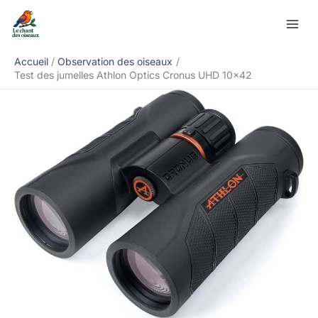
Aller
Rechercher
au
contenu
Accueil
Observation des oiseaux
Test des jumelles Athlon Optics Cronus UHD 10×42