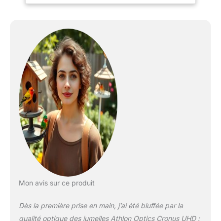
à vos yeux. Le système
E2ES est un système
aplatissant de champ qui
produit des images plus
nettes et plus claires
d'un bord à l'autre. Le
revêtement diélectrique
ESP est un revêtement
prisme multicouche qui
reflète plus de 99 % de la
lumière à vos yeux, vous
donnant une image claire
et lumineuse qui affiche
une reproduction précise
des couleurs. Le
revêtement XPL vous
offre une protection
Mon avis sur ce produit
supplémentaire contre la
saleté, l'huile et les
Dès la première prise en main, j’ai été bluffée par la
rayures. Le châssis en
magnésium vous donne
qualité optique des jumelles Athlon Optics Cronus UHD :