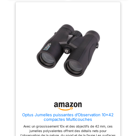
spécialement conçu pour les
【Vue super lumineuse et
activités de plein air telles que
claire】 L'optique FMC et le
l'escalade, la randonnée, la
prisme BAK-4 haute résolution
conduite, regarder la faune et le
de 16,5 mm, avec une
paysage. 【Double capacité de
transmission de la lumière
mise au point et réglage
jusqu'à 99 %, vous restaurent
précis】Facile à utiliser avec
des images d'oiseaux ultra
bouton de mise au point et
claires avec des couleurs
anneaux de dioptrie, un design
riches. Les puissantes jumelles
amélioré de l'œillet et des
adultes sont également
couvercles d'objectif attachés
largement utilisées dans
pour un large éventail
diverses activités telles que les
d'utilisateurs, œillets tournants
courses de pistage, les
vers le haut et vers le bas pour
voyages en mer, l'observation
un ajustement rapide et
des étoiles, les concerts et
confortable avec ou sans
l'observation des jardins, etc.
lunettes. 【Prismes BAK-4 et
【Facile à utiliser et réglage
revêtement multicouches】les
précis】 Les motifs en spirale
lentilles entièrement
surélevés dans la bague de
multicouches de 42 mm offrent
mise au point centrale et la
la luminosité et la fidélité des
bague de mise au point
couleurs dont vous avez besoin.
dioptrique augmentent la
Il dispose également d'un
friction avec vos doigts, vous
grossissement 12x, le
permettant de faire la mise au
grossissement idéal pour
point rapidement et avec
Optus Jumelles puissantes d’Observation 10x42
capturer les images les plus
précision pour obtenir une
compactes Multicouches
claires, lumineuses et stables.
image claire. L'œilleton souple
【Livré avec un adaptateur pour
twist-up peut être porté avec ou
Avec un grossissement 10x et des objectifs de 42 mm, ces
smartphone】Jumelles peuvent
sans lunettes. 【Équipé d'un
jumelles polyvalentes offrent des détails nets pour
être utilisées avec un support
adaptateur pour smartphone】
l'observation de la nature, du sport et de la faune Les surfaces