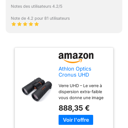
Notes des utilisateurs 4.2/5
Note de 4.2 pour 81 utilisateurs
Athlon Optics
Cronus UHD
Jumelles 10x42
Verre UHD – Le verre à
dispersion extra-faible
vous donne une image
avec peu ou pas de
888,35 €
frange chromatique, de
sorte que le résultat final
apporte une image la
plus claire et la plus nette