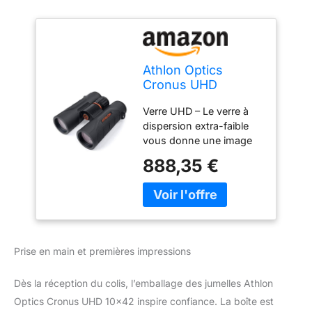
Athlon Optics
Cronus UHD
Jumelles 10x42
Verre UHD – Le verre à
dispersion extra-faible
vous donne une image
avec peu ou pas de
888,35 €
frange chromatique, de
sorte que le résultat final
apporte une image la
plus claire et la plus nette
à vos yeux. Le système
E2ES est un système
Prise en main et premières impressions
aplatissant de champ qui
produit des images plus
Dès la réception du colis, l’emballage des jumelles Athlon
nettes et plus claires
d'un bord à l'autre. Le
Optics Cronus UHD 10×42 inspire confiance. La boîte est