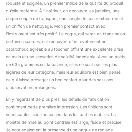
revêtement diélectrique
robuste et soignée, un premier indice de la qualité du produit
ESP est un revêtement
qu’elle renferme. À l’intérieur, on découvre les jumelles, une
prisme multicouche qui
coque souple de transport, une sangle de cou rembourrée et
reflète plus de 99 % de la
un chiffon de nettoyage. Mon premier contact avec
lumière à vos yeux, vous
donnant une image claire
l’instrument est très positif. Le corps, qui serait en titane selon
et lumineuse qui affiche
certaines sources, est recouvert d’un revêtement en
une reproduction précise
caoutchouc agréable au toucher, offrant une excellente prise
des couleurs. Le
en main et une sensation de solidité indéniable. Avec un poids
revêtement XPL vous
offre une protection
de 635 grammes sur la balance, elles ne sont pas les plus
supplémentaire contre la
légères de leur catégorie, mais leur équilibre est bien pensé,
saleté, l'huile et les
ce qui laisse présager un bon confort pour des sessions
rayures. Le châssis en
d’observation prolongées.
magnésium vous donne
la force d'un châssis
En y regardant de plus près, les détails de fabrication
métallique tout en
réduisant le poids
confirment cette première impression. Les finitions sont
jusqu'à 35 %. Couvert
impeccables, sans aucun jeu dans les parties mobiles. La
par Athlon Lifetime
molette de mise au point centrale est large, fluide et précise.
Unconditional
Je note également la présence d’une bague de réglage