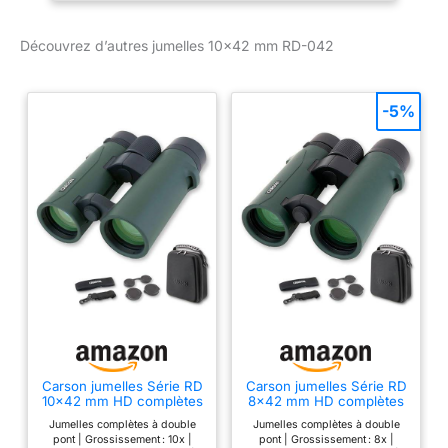
sont parfaitement
étanches et résistantes à
Découvrez d’autres jumelles 10×42 mm RD-042
la buée | Idéales pour
l’observation des
oiseaux, les randonnées,
-5%
les excursions
touristiques, les
voyages, les événements
sportifs, les concerts et
une multitude d’autres
activités Prismes de
qualité BAK-4 et lentilles
multicouches complets
produisent des images
ultra claires et nettes
sans distorsions | Les
jumelles sont équipées
d’œilletons extra longues
Carson jumelles Série RD
Carson jumelles Série RD
et basculantes | Peut
10x42 mm HD complètes
8x42 mm HD complètes
être montées sur un
et étanches à double
et étanches à double
Jumelles complètes à double
Jumelles complètes à double
pont (RD-042) Verte
pont (RD-842)
trépied Champ de vision
pont | Grossissement : 10x |
pont | Grossissement : 8x |