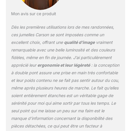
sans distorsions | Les
jumelles sont équipées
Mon avis sur ce produit
d’œilletons extra longues
et basculantes | Peut
Dès les premières utilisations lors de mes randonnées,
être montées sur un
trépied Champ de vision
ces jumelles Carson se sont imposées comme un
(sur 1 000 m) : 97,5 m |
excellent choix, offrant une
qualité d’image
vraiment
Dégagement oculaire : 16
remarquable avec une belle luminosité et des couleurs
mm | Distance minimum
fidèles, même en fin de journée. J’ai particulièrement
de mise au point
rapprochée : 3,0 m |
apprécié leur
ergonomie et leur légèreté
: la conception
Poids : 594 g |
à double pont assure une prise en main très confortable
Dimensions : 13,2 x 5,1 x
et leur poids contenu ne se fait pas sentir autour du cou,
14,2 cm Compris dans la
même après plusieurs heures de marche. Le fait qu’elles
livraison : un étui
protecteur rigide, une
soient entièrement étanches est un véritable gage de
lanière de cou, une
sérénité pour moi qui aime sortir par tous les temps. Le
bandoulière et un chiffon
seul point qui me laisse un peu sur ma faim est le
nettoyant pour les
manque d’information concernant la disponibilité des
lentilles
pièces détachées, ce qui peut être un facteur à