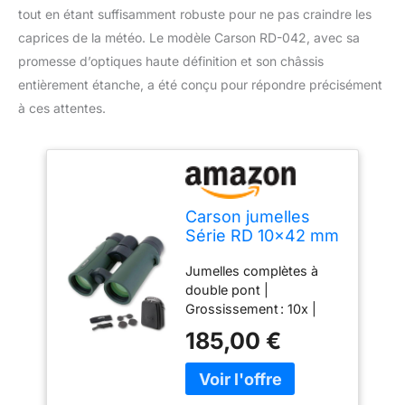
tout en étant suffisamment robuste pour ne pas craindre les
caprices de la météo. Le modèle Carson RD-042, avec sa
promesse d’optiques haute définition et son châssis
entièrement étanche, a été conçu pour répondre précisément
à ces attentes.
Carson jumelles
Série RD 10x42 mm
HD complètes et
Jumelles complètes à
étanches à double
double pont |
pont (RD-042)
Grossissement : 10x |
Verte
Diamètre d’objectif : 42
185,00 €
mm | Couleur : vert
foncé Purgées à l’azote
et scellées par des joint
toriques, ces jumelles