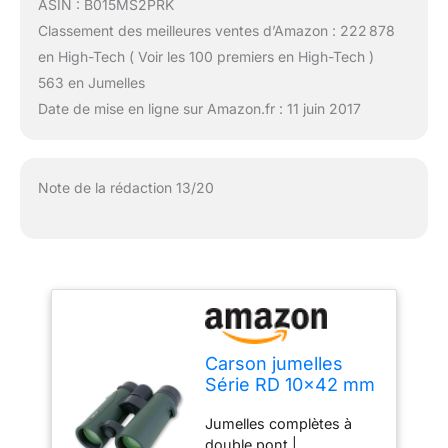
ASIN : B015MS2PRK
Classement des meilleures ventes d’Amazon : 222 878
en High-Tech ( Voir les 100 premiers en High-Tech )
563 en Jumelles
Date de mise en ligne sur Amazon.fr : 11 juin 2017
Note de la rédaction 13/20
Carson jumelles
Série RD 10x42 mm
HD complètes et
Jumelles complètes à
étanches à double
double pont |
pont (RD-042)