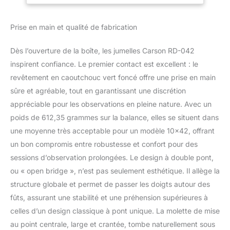
sont parfaitement
étanches et résistantes à
Prise en main et qualité de fabrication
la buée | Idéales pour
l’observation des
Dès l’ouverture de la boîte, les jumelles Carson RD-042
oiseaux, les randonnées,
les excursions
inspirent confiance. Le premier contact est excellent : le
touristiques, les
revêtement en caoutchouc vert foncé offre une prise en main
voyages, les événements
sûre et agréable, tout en garantissant une discrétion
sportifs, les concerts et
appréciable pour les observations en pleine nature. Avec un
une multitude d’autres
poids de 612,35 grammes sur la balance, elles se situent dans
activités Prismes de
qualité BAK-4 et lentilles
une moyenne très acceptable pour un modèle 10×42, offrant
multicouches complets
un bon compromis entre robustesse et confort pour des
produisent des images
sessions d’observation prolongées. Le design à double pont,
ultra claires et nettes
ou « open bridge », n’est pas seulement esthétique. Il allège la
sans distorsions | Les
jumelles sont équipées
structure globale et permet de passer les doigts autour des
d’œilletons extra longues
fûts, assurant une stabilité et une préhension supérieures à
et basculantes | Peut
celles d’un design classique à pont unique. La molette de mise
être montées sur un
au point centrale, large et crantée, tombe naturellement sous
trépied Champ de vision