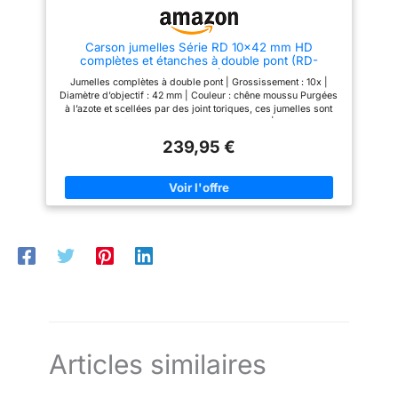
lentilles
lentilles
Carson jumelles Série RD 10x42 mm HD
complètes et étanches à double pont (RD-
042MO)
Jumelles complètes à double pont | Grossissement : 10x |
Diamètre d’objectif : 42 mm | Couleur : chêne moussu Purgées
à l’azote et scellées par des joint toriques, ces jumelles sont
parfaitement étanches et résistantes à la buée | Idéales pour
l’observation des oiseaux, les randonnées, les excursions
239,95 €
touristiques, les voyages, les événements sportifs, les
concerts et une multitude d’autres activités Les prismes de
qualité BAK-4 et les lentilles multicouches créent une image
ultra claire et nette | Contiennent des œilletons escamotables
extra longs | Peuvent être montées aux trépieds Champ de
vision (sur 1 000 m) : 97,5 m | Dégagement oculaire : 16 mm |
Distance minimum de mise au point rapprochée : 3,0 m | Poids
: 585 g | Dimensions : 12,2 x 5,3 x 15,2 cm Compris dans la
livraison : un étui protecteur rigide, une lanière de cou, une
bandoulière et un chiffon nettoyant pour les lentilles
Articles similaires