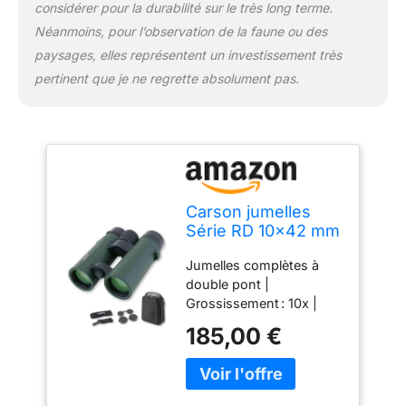
considérer pour la durabilité sur le très long terme.
Néanmoins, pour l’observation de la faune ou des
paysages, elles représentent un investissement très
pertinent que je ne regrette absolument pas.
Carson jumelles
Série RD 10x42 mm
HD complètes et
Jumelles complètes à
étanches à double
double pont |
pont (RD-042)
Grossissement : 10x |
Verte
Diamètre d’objectif : 42
185,00 €
mm | Couleur : vert
foncé Purgées à l’azote
et scellées par des joint
toriques, ces jumelles