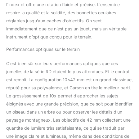
(sur 1 000 m) : 97,5 m |
l’index et offre une rotation fluide et précise. L’ensemble
Dégagement oculaire : 16
respire la qualité et la solidité, des bonnettes oculaires
mm | Distance minimum
réglables jusqu’aux caches d’objectifs. On sent
de mise au point
immédiatement que ce n’est pas un jouet, mais un véritable
rapprochée : 3,0 m |
Poids : 594 g |
instrument d’optique conçu pour le terrain.
Dimensions : 13,2 x 5,1 x
Performances optiques sur le terrain
14,2 cm Compris dans la
livraison : un étui
protecteur rigide, une
C’est bien sûr sur leurs performances optiques que ces
lanière de cou, une
jumelles de la série RD étaient le plus attendues. Et le contrat
bandoulière et un chiffon
est rempli. La configuration 10×42 mm est un grand classique,
nettoyant pour les
réputé pour sa polyvalence, et Carson en tire le meilleur parti.
lentilles
Le grossissement de 10x permet d’approcher les sujets
éloignés avec une grande précision, que ce soit pour identifier
un oiseau dans un arbre ou pour observer les détails d’un
paysage montagneux. Les objectifs de 42 mm collectent une
quantité de lumière très satisfaisante, ce qui se traduit par
une image claire et lumineuse, même dans des conditions de