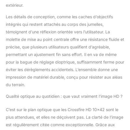
de toit est appréciée
extérieur.
pour une plus grande
durabilité et une taille
Les détails de conception, comme les caches d’objectifs
plus compacte.
intégrés qui restent attachés au corps des jumelles,
Œilletons réglables
témoignent d’une réflexion orientée vers l’utilisateur. La
tournent vers le haut et
vers le bas pour une
molette de mise au point centrale offre une résistance fluide et
visualisation
précise, que plusieurs utilisateurs qualifient d’agréable,
confortable avec ou
permettant un ajustement fin sans effort. Il en va de même
sans lunettes. La
pour la bague de réglage dioptrique, suffisamment ferme pour
molette centrale de
mise au point ajuste la
éviter les dérèglements accidentels. L’ensemble donne une
mise au point des deux
impression de matériel durable, conçu pour résister aux aléas
barils jumelles en
du terrain.
même temps. La
dioptrie (située sur
Qualité optique au quotidien : que vaut vraiment l’image HD ?
l'oculaire droit)
s'adapte aux
C’est sur le plan optique que les Crossfire HD 10×42 sont le
différences dans les
plus attendues, et elles ne déçoivent pas. La clarté de l’image
yeux d'un utilisateur.
L'armure en
est régulièrement citée comme exceptionnelle. Grâce aux