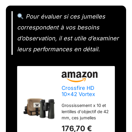
Pour évaluer si ces jumelles
correspondent à vos besoins
d’observation, il est utile d’examiner
leurs performances en détail.
Crossfire HD
10x42 Vortex
Verrekijker
Grossissement x 10 et
lentilles d'objectif de 42
mm, ces jumelles
Crossfire HD sont
176,70 €
optimisées avec