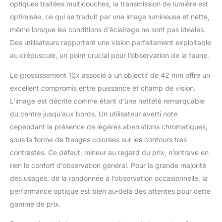
caoutchouc offre une
optiques traitées multicouches, la transmission de lumière est
prise en main sûre,
optimisée, ce qui se traduit par une image lumineuse et nette,
antidérapante et une
même lorsque les conditions d’éclairage ne sont pas idéales.
protection extérieure
durable. Les jumelles
Des utilisateurs rapportent une vision parfaitement exploitable
sont adaptables sur
au crépuscule, un point crucial pour l’observation de la faune.
trépied permettant une
utilisation sur un
Le grossissement 10x associé à un objectif de 42 mm offre un
trépied ou un support
excellent compromis entre puissance et champ de vision.
de fenêtre de voiture.
L’image est décrite comme étant d’une netteté remarquable
La purge d'azote et les
du centre jusqu’aux bords. Un utilisateur averti note
joints toriques offrent
une performance
cependant la présence de légères aberrations chromatiques,
étanche et antibuée
sous la forme de franges colorées sur les contours très
dans tous les
contrastés. Ce défaut, mineur au regard du prix, n’entrave en
environnements.
rien le confort d’observation général. Pour la grande majorité
Construction robuste
qui résiste au recul et
des usages, de la randonnée à l’observation occasionnelle, la
aux chocs.
performance optique est bien au-delà des attentes pour cette
gamme de prix.