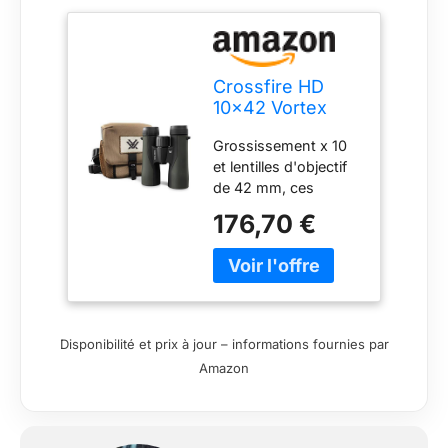
Crossfire HD
10x42 Vortex
Verrekijker
Grossissement x 10
et lentilles d'objectif
de 42 mm, ces
jumelles Crossfire HD
176,70 €
sont optimisées avec
certains éléments en
verre pour offrir une
résolution
exceptionnelle,
réduire l'aberration
Disponibilité et prix à jour – informations fournies par
chromatique et
Amazon
fournir une fidélité
des couleurs
exceptionnelles, une
netteté bord à bord