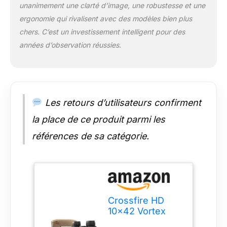
confortable avec ou
unanimement une clarté d’image, une robustesse et une
sans lunettes. La
ergonomie qui rivalisent avec des modèles bien plus
molette centrale de
chers. C’est un investissement intelligent pour des
mise au point ajuste
années d’observation réussies.
la mise au point des
deux barils jumelles
en même temps. La
dioptrie (située sur
l'oculaire droit)
s'adapte aux
Les retours d’utilisateurs confirment
différences dans les
la place de ce produit parmi les
yeux d'un utilisateur.
L'armure en
références de sa catégorie.
caoutchouc offre une
prise en main sûre,
antidérapante et une
protection extérieure
durable. Les jumelles
sont adaptables sur
Crossfire HD
trépied permettant
10x42 Vortex
une utilisation sur un
Verrekijker
trépied ou un