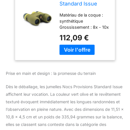
Standard Issue
Jumelles étanches
Matériau de la coque :
10 x 25 | Légères,
synthétique
compactes,
Grossissement : 8x - 10x
grossissement 10x,
Objectif : 25 mm Champ
Large Vue, lentilles
112,09 €
de vision : 108,8 m à
Multicouches pour
914,4 m Pupille de sortie :
l'observation des
3,1 mm
Oiseaux, la
randonnée, Le
Camping et Les
Prise en main et design : la promesse du terrain
Dès le déballage, les jumelles Nocs Provisions Standard Issue
affichent leur vocation. La couleur vert olive et le revêtement
texturé évoquent immédiatement les longues randonnées et
l’observation en pleine nature. Avec des dimensions de 11,51 x
10,8 x 4,5 cm et un poids de 335,94 grammes sur la balance,
elles se classent sans conteste dans la catégorie des