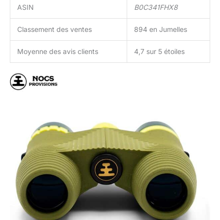
ASIN
B0C341FHX8
Classement des ventes
894 en Jumelles
Moyenne des avis clients
4,7 sur 5 étoiles