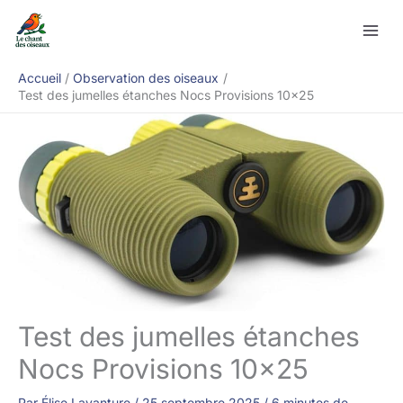
Aller
Rechercher
au
contenu
Accueil
Observation des oiseaux
Test des jumelles étanches Nocs Provisions 10×25
Test des jumelles étanches
Nocs Provisions 10×25
Par
Élise Lavanture
/
25 septembre 2025
/
6 minutes de