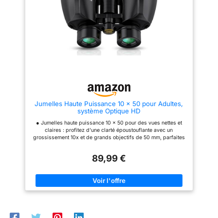
pour un large éventail
d'utilisateurs, œillets tournants
vers le haut et vers le bas pour
un ajustement rapide et
confortable avec ou sans
lunettes. 【Prismes BAK-4 et
revêtement multicouches】les
lentilles entièrement
multicouches de 42 mm offrent
la luminosité et la fidélité des
couleurs dont vous avez besoin.
Il dispose également d'un
grossissement 12x, le
grossissement idéal pour
Jumelles Haute Puissance 10 x 50 pour Adultes,
capturer les images les plus
système Optique HD
claires, lumineuses et stables.
【Livré avec un adaptateur pour
● Jumelles haute puissance 10 x 50 pour des vues nettes et
smartphone】Jumelles peuvent
claires : profitez d'une clarté époustouflante avec un
être utilisées avec un support
grossissement 10x et de grands objectifs de 50 mm, parfaites
de trépied, ce qui est très
pour l'extérieur, l'observation des oiseaux et la visualisation
pratique lorsque vous regardez
longue distance. Prisme Bak-4 à indice élevé pour une
quelque chose pendant une
89,99 €
visualisation lumineuse, claire et nette qui vous permet de
longue période. Est également
capturer chaque beauté du monde ● Jumelles étanches IPX7 :
livré avec un adaptateur pour
résistent à l'immersion dans 1 mètre d'eau pendant 30 minutes.
smartphone, pouvant accueillir
Le joint torique scellé bloque la pluie, les vagues et les
des largeurs comprises entre
éclaboussures. Les verres anti-buée gardent une vue nette
5,7 et 8,6 cm, ce qui le rend
dans la jungle ou les averses soudaines. Léger mais robuste :
compatible avec la plupart des
votre partenaire fiable pour le kayak, les randonnées
appareils.Remarque: vous
orageuses ou l'observation des oiseaux au bord du lac. Pluie
devez désactiver le mode
ou soleil ● Optique remplie d'azote : le remplissage d'azote de