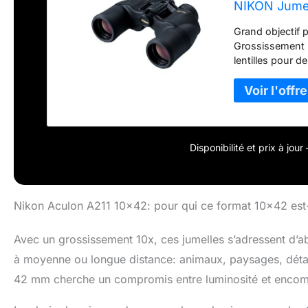
NIKON Jume
Grand objectif 
Grossissement :
lentilles pour 
en main sûre et
web Luminosité:
Disponibilité et prix à jou
Nikon Aculon A211 10×42: pour qui ce format 10×42 est-i
Avec un grossissement 10x, ces jumelles s’adressent d’ab
à moyenne ou longue distance: animaux, paysages, détail
42 mm cherche un compromis entre luminosité et encombr