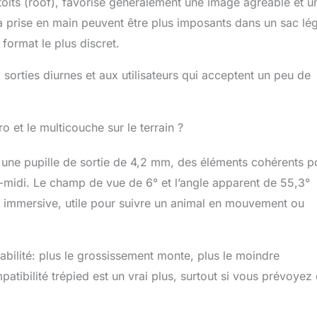
oits (roof), favorise généralement une image agréable et u
 la prise en main peuvent être plus imposants dans un sac lég
 format le plus discret.
sorties diurnes et aux utilisateurs qui acceptent un peu de
o et le multicouche sur le terrain ?
 une pupille de sortie de 4,2 mm, des éléments cohérents p
s-midi. Le champ de vue de 6° et l’angle apparent de 55,3°
ôt immersive, utile pour suivre un animal en mouvement ou
abilité: plus le grossissement monte, plus le moindre
atibilité trépied est un vrai plus, surtout si vous prévoyez