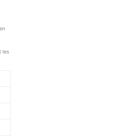
 en
 les