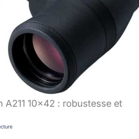
n A211 10×42 : robustesse et
ecture