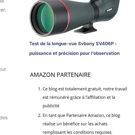
ne
er.
Test de la longue-vue Svbony SV406P :
puissance et précision pour l’observation
our
 des