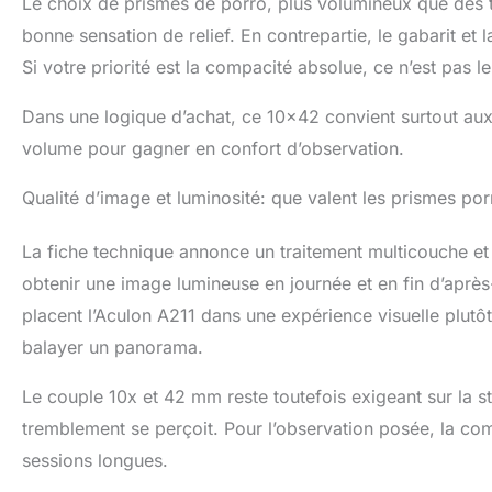
Le choix de prismes de porro, plus volumineux que des t
bonne sensation de relief. En contrepartie, le gabarit et
Si votre priorité est la compacité absolue, ce n’est pas le
Dans une logique d’achat, ce 10×42 convient surtout aux 
volume pour gagner en confort d’observation.
Qualité d’image et luminosité: que valent les prismes porr
La fiche technique annonce un traitement multicouche et
obtenir une image lumineuse en journée et en fin d’aprè
placent l’Aculon A211 dans une expérience visuelle plut
balayer un panorama.
Le couple 10x et 42 mm reste toutefois exigeant sur la st
tremblement se perçoit. Pour l’observation posée, la comp
sessions longues.