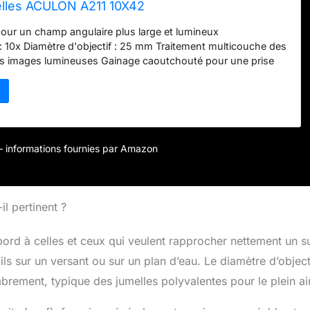
lles ACULON A211 10X42
pour un champ angulaire plus large et lumineux
 10x Diamètre d'objectif : 25 mm Traitement multicouche des
des images lumineuses Gainage caoutchouté pour une prise
 confortable Téléchargez la notice en françaisdans notre site
 17,6
r – informations fournies par Amazon
l pertinent ?
ord à celles et ceux qui veulent rapprocher nettement un su
s sur un versant ou sur un plan d’eau. Le diamètre d’object
ement, typique des jumelles polyvalentes pour le plein air