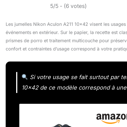
5/5 - (6 votes)
Les jumelles Nikon Aculon A211 10×42 visent les usages t
événements en extérieur. Sur le papier, la recette est cl
prismes de porro et traitement multicouche pour préserver 
confort et contraintes d’usage correspond à votre pratiq
Si votre usage se fait surtout par t
10×42 de ce modèle correspond à une 