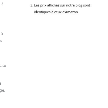
 à
 à
s
cité
e
ge.