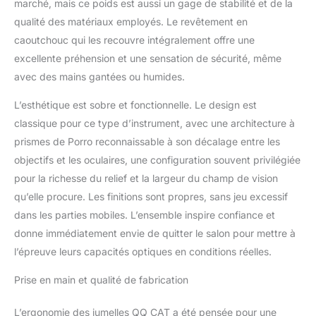
marché, mais ce poids est aussi un gage de stabilité et de la
haute transmission
qualité des matériaux employés. Le revêtement en
lumineuse, conception
caoutchouc qui les recouvre intégralement offre une
biomimétique en forme
d'œil de chat. Nos
excellente préhension et une sensation de sécurité, même
jumelles performantes
avec des mains gantées ou humides.
offrent des images
lumineuses, nettes et
L’esthétique est sobre et fonctionnelle. Le design est
vivantes avec des détails
classique pour ce type d’instrument, avec une architecture à
réalistes 【Facile à
prismes de Porro reconnaissable à son décalage entre les
régler】La surface de ces
objectifs et les oculaires, une configuration souvent privilégiée
jumelles est en
caoutchouc robuste,
pour la richesse du relief et la largeur du champ de vision
offrant une prise en main
qu’elle procure. Les finitions sont propres, sans jeu excessif
confortable et
dans les parties mobiles. L’ensemble inspire confiance et
antidérapante, et
donne immédiatement envie de quitter le salon pour mettre à
résistante aux chocs. La
bague de mise au point
l’épreuve leurs capacités optiques en conditions réelles.
au centre présente un
design ergonomique en
Prise en main et qualité de fabrication
forme de colonne, facile
à régler，Un cadeau
L’ergonomie des jumelles QQ CAT a été pensée pour une