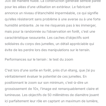
30x de manière fluide. La construction générale semble parée
la navigation de
plaisance, le tir à la cible
pour les aléas d’une utilisation en extérieur. Le fabricant
et les sports nautiques
annonce un niveau d’étanchéité imperméable, ce qui signifie
【SATISFACTION
qu’elles résisteront sans problème à une averse ou à une forte
CLIENT GARANTIE】Si
humidité ambiante. Je ne me risquerais pas à les immerger,
vous n'êtes pas satisfait
de l'un de nos produits,
mais pour la randonnée ou l’observation en forêt, c’est une
veuillez nous contacter
caractéristique rassurante. Les caches d’objectifs sont
dès que possible et nous
solidaires du corps des jumelles, un détail appréciable qui
vous fournirons un
évite de les perdre lors des manipulations sur le terrain.
service client satisfaisant
Performances sur le terrain : le test du zoom
C’est lors d’une sortie en forêt, près d’un étang, que j’ai pu
véritablement évaluer le potentiel de ces jumelles. En
positionnant le zoom sur son minimum, c’est-à-dire un
grossissement de 10x, l’image est remarquablement claire et
lumineuse. Les objectifs de 50 millimètres de diamètre jouent
ici parfaitement leur rôle en captant un maximum de lumière,