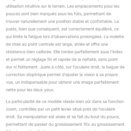
parfait pour un
utilisation intuitive sur le terrain. Les emplacements pour les
anniversaire, Noël,
pouces sont bien marqués sous les fûts, permettant de
Halloween ou
trouver naturellement une position stable et confortable. Le
Thanksgiving
【Utilisations multiples】
poids, bien que conséquent, est correctement équilibré, ce
Jumelles étanches avec
qui limite la fatigue lors d’observations prolongées. La molette
courroie de transport,
de mise au point centrale est large, striée et offre une
idéales pour
résistance bien calibrée. Elle tombe parfaitement sous l’index
l'observation terrestre, la
voile, l'observation
et permet un réglage fin et rapide de la netteté, sans point
marine, l'observation de
dur ni flottement. Juste à côté, sur l’oculaire droit, la bague de
la faune, les aventures
correction dioptrique permet d’ajuster la vision à sa propre
en plein air, le tourisme,
vue, un indispensable pour obtenir une image parfaitement
le ski de fond et toutes
les activités de plein air.
nette pour les deux yeux.
Idéales pour les voyages,
les concerts, les activités
La particularité de ce modèle réside bien sûr dans sa fonction
de plein air, l'observation
zoom, contrôlée par un petit levier situé près de l’oculaire
des oiseaux, ,l'escalade,
droit. Sa manipulation est aisée et se fait du bout du pouce,
la chasse, le tir à l'arc, la
permettant de passer du grossissement 10x au grossissement
randonnée, le camping,