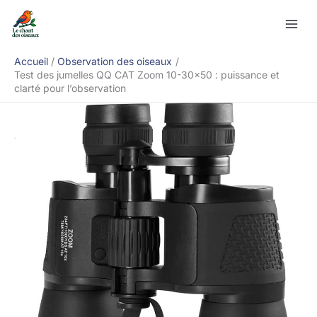
Aller
Rechercher
au
contenu
Accueil
Observation des oiseaux
Test des jumelles QQ CAT Zoom 10-30×50 : puissance et
clarté pour l’observation