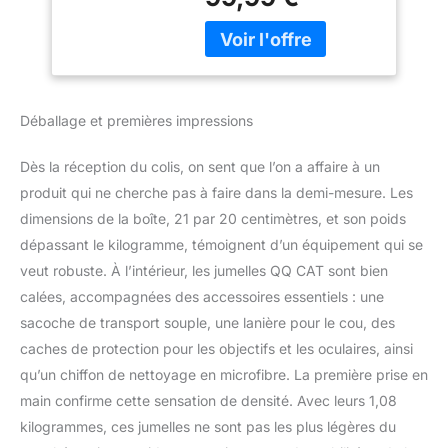
prismes optiques en
verre qui améliorent
efficacement la
transmission de la
lumière pour garantir une
vision plus claire, plus
Déballage et premières impressions
nette et
exceptionnellement
Dès la réception du colis, on sent que l’on a affaire à un
précise. La vision
binoculaire n'est pas la
produit qui ne cherche pas à faire dans la demi-mesure. Les
même, la différence entre
dimensions de la boîte, 21 par 20 centimètres, et son poids
l'œil gauche et l'œil droit
dépassant le kilogramme, témoignent d’un équipement qui se
peut être ajustée en
veut robuste. À l’intérieur, les jumelles QQ CAT sont bien
tournant la bague de
calées, accompagnées des accessoires essentiels : une
réglage de la parallaxe
【Jumelles à zoom haute
sacoche de transport souple, une lanière pour le cou, des
performance】Jumelles
caches de protection pour les objectifs et les oculaires, ainsi
professionnelles à zoom
qu’un chiffon de nettoyage en microfibre. La première prise en
10-30x50 avec grand
main confirme cette sensation de densité. Avec leurs 1,08
oculaire de 50 mm,
objectif de 50 mm avec
kilogrammes, ces jumelles ne sont pas les plus légères du
revêtement ambré à