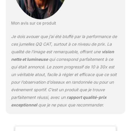
professionnelles à zoom
10-30x50 avec grand
oculaire de 50 mm,
objectif de 50 mm avec
Mon avis sur ce produit
revêtement ambré à
haute transmission
Je dois avouer que j’ai été bluffé par la performance de
lumineuse, conception
biomimétique en forme
ces jumelles QQ CAT, surtout à ce niveau de prix. La
d'œil de chat. Nos
qualité de l’image est remarquable, offrant une
vision
jumelles performantes
nette et lumineuse
qui correspond parfaitement à ce
offrent des images
qui était annoncé. Le zoom progressif de 10 à 30x est
lumineuses, nettes et
vivantes avec des détails
un véritable atout, facile à régler et efficace que ce soit
réalistes 【Facile à
pour l’observation d’oiseaux en randonnée ou pour un
régler】La surface de ces
événement sportif. C’est un produit que je trouve
jumelles est en
parfaitement réussi, avec un
rapport qualité-prix
caoutchouc robuste,
offrant une prise en main
exceptionnel
que je ne peux que recommander.
confortable et
antidérapante, et
résistante aux chocs. La
bague de mise au point