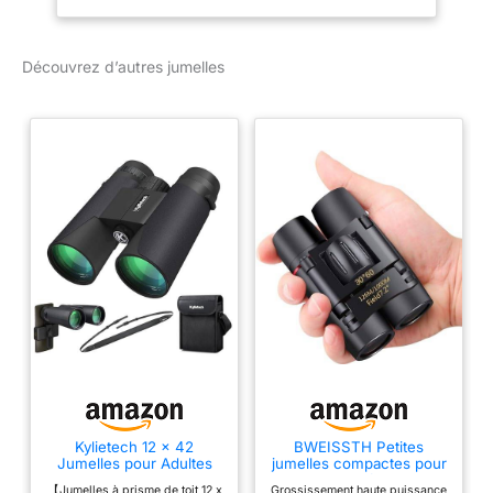
naturelles immersives.
</p>
Découvrez d’autres jumelles
Kylietech 12 x 42
BWEISSTH Petites
Jumelles pour Adultes
jumelles compactes pour
avec BAK4 Prism, FMC
adultes et enfants, mini
【Jumelles à prisme de toit 12 x
Grossissement haute puissance