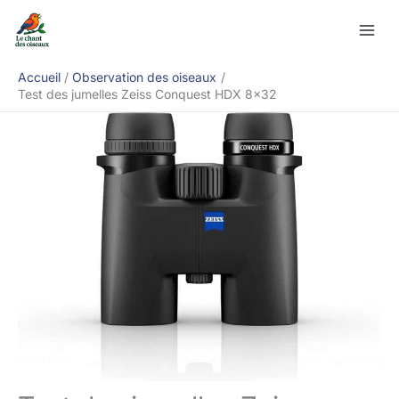
Aller
Rechercher
au
contenu
Accueil
Observation des oiseaux
Test des jumelles Zeiss Conquest HDX 8×32