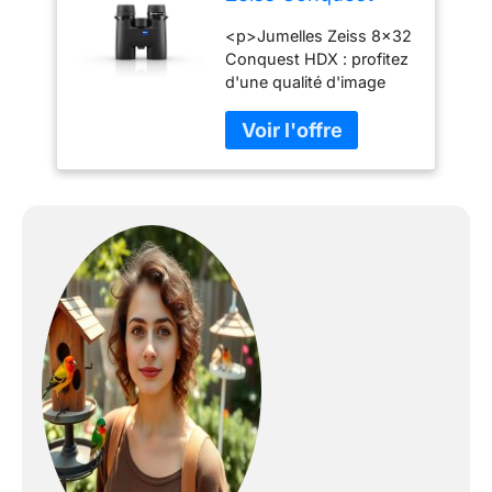
HDX 8x32
<p>Jumelles Zeiss 8x32
Conquest HDX : profitez
d'une qualité d'image
remarquable et d'une
construction robuste
pour des observations
naturelles immersives.
</p>