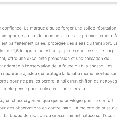
nde clarté et des performances en faible luminosité. Le large
t parfait pour mâcher le sol et aide à l'acquisition de cibles plus
u point hélicoïdale permet des ajustements rapides et fins.
s tournent vers le haut et vers le bas pour une visualisation
ou sans lunettes. Un pare-soleil intégré sur les modèles de 65
re confiance. La marque a su se forger une solide réputation
 l'éblouissement et protège l'objectif de la pluie et de la neige.
 soin apporté au conditionnement en est le premier témoin. 
ocs, Crossfire HD dispose d'une armure en caoutchouc qui
0 est parfaitement calée, protégée des aléas du transport. L
la durabilité et la prise en main pour l'utilisateur. Purgés à l'azote,
ent une performance imperméable et antibuée. Couvert par notre
oids de 1,5 kilogramme est un gage de robustesse. Le corps
itée, inconditionnelle, à vie. Une promesse entièrement
at, offre une excellente préhension et une sensation de
parer ou de remplacer votre article s'il devient
ueux. Ne couvre pas la perte, le vol, les dommages délibérés
nt adaptée à l’observation de la faune ou à la chasse. Les
cosmétiques qui n'entravent pas les performances.
 en néoprène ajustée qui protège la lunette même montée sur
corps pour ne pas les perdre, ainsi qu’un chiffon de nettoya
 a été pensé pour l’utilisateur sur le terrain.
és, un choix ergonomique que je privilégie pour le confort
our des observations en contre-haut. La molette de mise au
ts. La bague de réglage du grossissement, située sur l’oculai