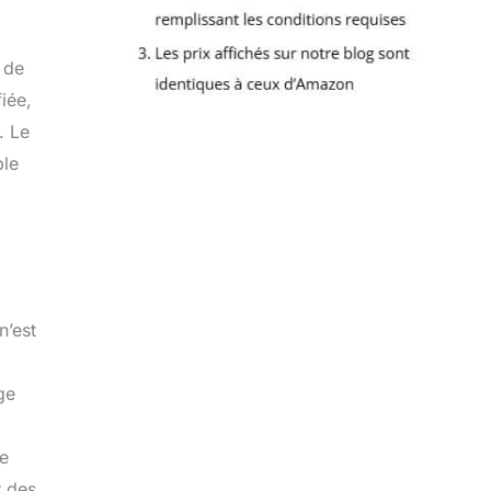
 de
iée,
. Le
ble
n’est
ge
ne
r des