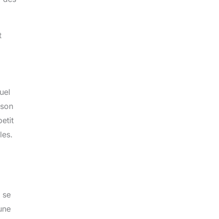
t
uel
 son
etit
les.
 se
une