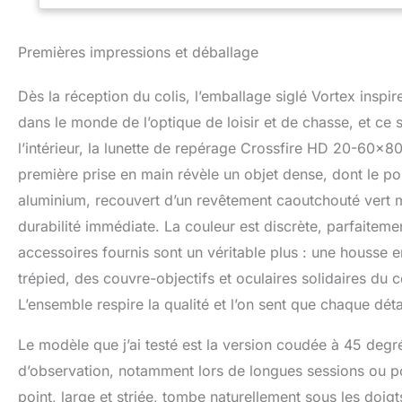
pour une plus gra
champ de vision es
Premières impressions et déballage
rapide. La mise a
Œilletons réglable
confortable avec 
Dès la réception du colis, l’emballage siglé Vortex inspi
mm et 80 mm réduit
dans le monde de l’optique de loisir et de chasse, et ce
Résistant aux ch
l’intérieur, la lunette de repérage Crossfire HD 20-60×8
améliore à la fois 
ces spotters offr
première prise en main révèle un objet dense, dont le p
garantie VIP illim
aluminium, recouvert d’un revêtement caoutchouté vert m
transférable de ré
endommagé/défect
durabilité immédiate. La couleur est discrète, parfaiteme
ou les dommages 
accessoires fournis sont un véritable plus : une housse
trépied, des couvre-objectifs et oculaires solidaires du 
L’ensemble respire la qualité et l’on sent que chaque détail
Le modèle que j’ai testé est la version coudée à 45 degr
d’observation, notamment lors de longues sessions ou p
point, large et striée, tombe naturellement sous les doig