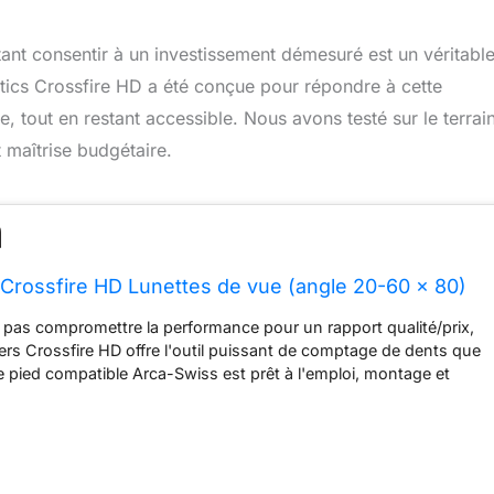
ant consentir à un investissement démesuré est un véritable
ics Crossfire HD a été conçue pour répondre à cette
e, tout en restant accessible. Nous avons testé sur le terrain
 maîtrise budgétaire.
 Crossfire HD Lunettes de vue (angle 20-60 x 80)
 pas compromettre la performance pour un rapport qualité/prix,
tters Crossfire HD offre l'outil puissant de comptage de dents que
e pied compatible Arca-Swiss est prêt à l'emploi, montage et
a plupart des trépieds. Le système optique HD est optimisé avec
 en verre pour offrir une résolution exceptionnelle, couper
atique et fournir une fidélité des couleurs, une netteté bord à
mission de la lumière exceptionnelles. Les revêtements antireflets
faces air-verre offrent une meilleure transmission de la lumière