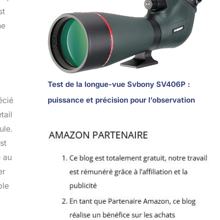
st
ne
Test de la longue-vue Svbony SV406P :
puissance et précision pour l’observation
écié
tail
ule.
st
e au
er
ble