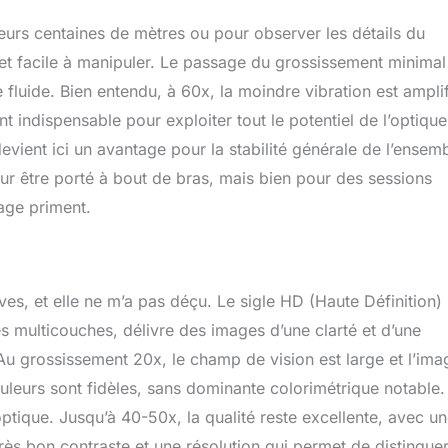
usieurs centaines de mètres ou pour observer les détails du
e et facile à manipuler. Le passage du grossissement minimal
luide. Bien entendu, à 60x, la moindre vibration est amplif
ent indispensable pour exploiter tout le potentiel de l’optique
devient ici un avantage pour la stabilité générale de l’ensem
our être porté à bout de bras, mais bien pour des sessions
mage priment.
ves, et elle ne m’a pas déçu. Le sigle HD (Haute Définition) 
es multicouches, délivre des images d’une clarté et d’une
u grossissement 20x, le champ de vision est large et l’ima
ouleurs sont fidèles, sans dominante colorimétrique notable.
ptique. Jusqu’à 40-50x, la qualité reste excellente, avec u
rès bon contraste et une résolution qui permet de distingue