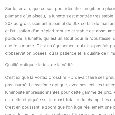
Sur le terrain, que ce soit pour identifier un gibier à pl
plumage d’un oiseau, la lunette s’est montrée très stabl
20x au grossissement maximal de 60x se fait de manière f
et l’utilisation d’un trépied robuste et stable est absolum
poids de la lunette, qui est un atout pour la robustesse, 
une fois monté. C’est un équipement qui n’est pas fait p
d’observation posées, où la patience et la qualité de l’i
Qualité optique : le test de la vérité
C’est ici que la Vortex Crossfire HD devait faire ses preu
pas usurpé. Le système optique, avec ses lentilles traité
luminosité impressionnantes pour cette gamme de prix. A
est nette et piquée sur la quasi-totalité du champ. Les c
C’est en poussant le zoom que l’on juge réellement une o
perte de luminosité très contenue. L’image conserve un t