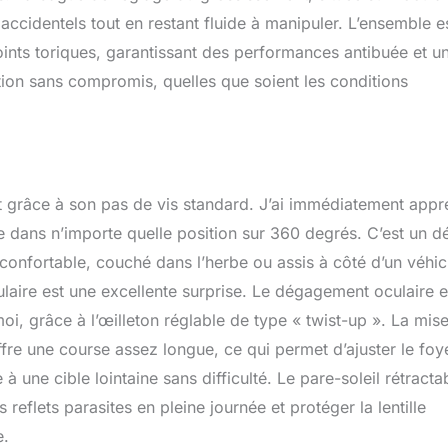
 accidentels tout en restant fluide à manipuler. L’ensemble e
oints toriques, garantissant des performances antibuée et u
ation sans compromis, quelles que soient les conditions
ant grâce à son pas de vis standard. J’ai immédiatement appr
aire dans n’importe quelle position sur 360 degrés. C’est un dé
confortable, couché dans l’herbe ou assis à côté d’un véhic
culaire est une excellente surprise. Le dégagement oculaire e
, grâce à l’œilleton réglable de type « twist-up ». La mis
ffre une course assez longue, ce qui permet d’ajuster le foy
 une cible lointaine sans difficulté. Le pare-soleil rétracta
es reflets parasites en pleine journée et protéger la lentille
e.