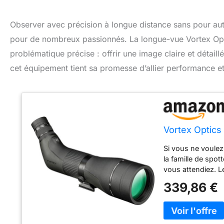
Observer avec précision à longue distance sans pour aut
pour de nombreux passionnés. La longue-vue Vortex Opt
problématique précise : offrir une image claire et détaillé
cet équipement tient sa promesse d’allier performance et
Vortex Optics
Si vous ne voulez
la famille de spo
vous attendiez. L
déplacement sur l
339,86 €
certains éléments
l'aberration chrom
bord et une trans
sur toutes les sur