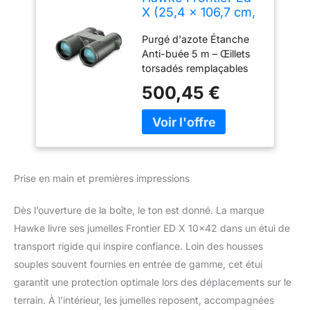
X (25,4 x 106,7 cm,
Vert)
Purgé d'azote Étanche
Anti-buée 5 m – Œillets
torsadés remplaçables
avec butées de position
500,45 €
– Les lentilles restent en
place et sont purgées à
l'azote
Prise en main et premières impressions
Dès l’ouverture de la boîte, le ton est donné. La marque
Hawke livre ses jumelles Frontier ED X 10×42 dans un étui de
transport rigide qui inspire confiance. Loin des housses
souples souvent fournies en entrée de gamme, cet étui
garantit une protection optimale lors des déplacements sur le
terrain. À l’intérieur, les jumelles reposent, accompagnées