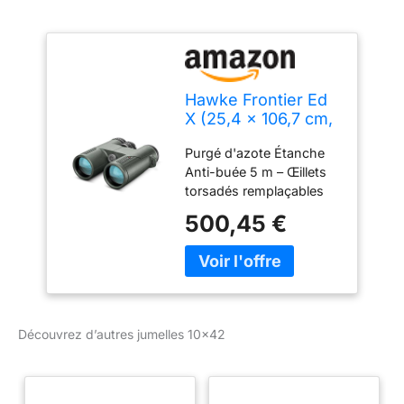
Hawke Frontier Ed
X (25,4 x 106,7 cm,
Vert)
Purgé d'azote Étanche
Anti-buée 5 m – Œillets
torsadés remplaçables
avec butées de position
500,45 €
– Les lentilles restent en
place et sont purgées à
l'azote
Découvrez d’autres jumelles 10×42