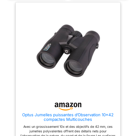
spécialement conçu pour les
【Vue super lumineuse et
activités de plein air telles que
claire】 L'optique FMC et le
l'escalade, la randonnée, la
prisme BAK-4 haute résolution
conduite, regarder la faune et le
de 16,5 mm, avec une
paysage. 【Double capacité de
transmission de la lumière
mise au point et réglage
jusqu'à 99 %, vous restaurent
précis】Facile à utiliser avec
des images d'oiseaux ultra
bouton de mise au point et
claires avec des couleurs
anneaux de dioptrie, un design
riches. Les puissantes jumelles
amélioré de l'œillet et des
adultes sont également
couvercles d'objectif attachés
largement utilisées dans
pour un large éventail
diverses activités telles que les
d'utilisateurs, œillets tournants
courses de pistage, les
vers le haut et vers le bas pour
voyages en mer, l'observation
un ajustement rapide et
des étoiles, les concerts et
confortable avec ou sans
l'observation des jardins, etc.
lunettes. 【Prismes BAK-4 et
【Facile à utiliser et réglage
revêtement multicouches】les
précis】 Les motifs en spirale
lentilles entièrement
surélevés dans la bague de
multicouches de 42 mm offrent
mise au point centrale et la
la luminosité et la fidélité des
bague de mise au point
couleurs dont vous avez besoin.
dioptrique augmentent la
Il dispose également d'un
friction avec vos doigts, vous
grossissement 12x, le
permettant de faire la mise au
grossissement idéal pour
point rapidement et avec
Optus Jumelles puissantes d’Observation 10x42
capturer les images les plus
précision pour obtenir une
compactes Multicouches
claires, lumineuses et stables.
image claire. L'œilleton souple
【Livré avec un adaptateur pour
twist-up peut être porté avec ou
Avec un grossissement 10x et des objectifs de 42 mm, ces
smartphone】Jumelles peuvent
sans lunettes. 【Équipé d'un
jumelles polyvalentes offrent des détails nets pour
être utilisées avec un support
adaptateur pour smartphone】
l'observation de la nature, du sport et de la faune Les surfaces