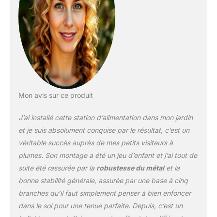
desserrant et en serrant
les écrous à ailes, vous
pouvez facilement
ajuster nos composants
de station de suspension
de nos mangeoires à
oiseaux à n'importe
quelle position
souhaitée. Aucun outil
Mon avis sur ce produit
requis Un spectaaire sur
la tige de la nourriture
J’ai installé cette station d’alimentation dans mon jardin
des oiseaux: les oiseaux
sauvages sont
et je suis absolument conquise par le résultat, c’est un
naturellement attirés par
véritable succès auprès de mes petits visiteurs à
l'alimentation en eau
plumes. Son montage a été un jeu d’enfant et j’ai tout de
suspendue de plusieurs
suite été rassurée par la
robustesse du métal
et la
crochets, et vous
pouvez profiter des
bonne stabilité générale, assurée par une base à cinq
oiseaux dans le confort
branches qu’il faut simplement penser à bien enfoncer
de votre maison.
dans le sol pour une tenue parfaite. Depuis, c’est un
Mangeoire décoratif pour