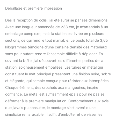
en noir (lot de 3
supplémentaires sur
Déballage et première impression
lesquels vous pouvez
utiliser n'importe où sur
Dès la réception du colis, j’ai été surprise par ses dimensions.
le mât de nourriture pour
oiseaux Doseur d'eau
Avec une longueur annoncée de 238 cm, je m’attendais à un
pour oiseaux de qualité
emballage complexe, mais la station est livrée en plusieurs
supérieure : en
sections, ce qui rend le tout maniable. Le poids total de 3,65
desserrant et en serrant
kilogrammes témoigne d’une certaine densité des matériaux
les écrous à ailes, vous
sans pour autant rendre l’ensemble difficile à déplacer. En
pouvez facilement
ajuster nos composants
ouvrant la boîte, j’ai découvert les différentes parties de la
de station de suspension
station, soigneusement emballées. Les tubes en métal qui
de nos mangeoires à
constituent le mât principal présentent une finition noire, sobre
oiseaux à n'importe
et élégante, qui semble conçue pour résister aux intempéries.
quelle position
souhaitée. Aucun outil
Chaque élément, des crochets aux mangeoires, inspire
requis Un spectaaire sur
confiance. Le métal est suffisamment épais pour ne pas se
la tige de la nourriture
déformer à la première manipulation. Conformément aux avis
des oiseaux: les oiseaux
que j’avais pu consulter, le montage s’est avéré d’une
sauvages sont
naturellement attirés par
simplicité remarquable. Il suffit d’emboîter et de visser les