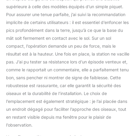
temps libre. Cadeau de
supérieure à celle des modèles équipés d’un simple piquet.
nourriture pour oiseaux :
URBAN Deco propose
Pour assurer une tenue parfaite, j’ai suivi la recommandation
des produits de haute
implicite de certains utilisateurs : il est essentiel d’enfoncer les
qualité tels que les
pics profondément dans la terre, jusqu’à ce que la base du
stations d'alimentation
mât soit fermement en contact avec le sol. Sur un sol
pour les oiseaux pour
compact, l’opération demande un peu de force, mais le
pelouse et jardin, qui
sont largement utilisés et
résultat est à la hauteur. Une fois en place, la station ne vacille
travaillent toujours pour
pas. J’ai pu tester sa résistance lors d’un épisode venteux et,
dépasser les attentes, et
comme le rapportait un commentaire, elle a parfaitement tenu
un. Notre alimentation
bon, sans pencher ni montrer de signe de faiblesse. Cette
pour oiseaux est
également un cadeau
robustesse est rassurante, car elle garantit la sécurité des
idéal pour offrir à vos
oiseaux et la durabilité de l’installation. Le choix de
proches et leur donner
l’emplacement est également stratégique : je l’ai placée dans
plus de plaisir.
un endroit dégagé pour faciliter l’approche des oiseaux, tout
en restant visible depuis ma fenêtre pour le plaisir de
l’observation.