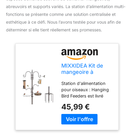
abreuvoirs et supports variés. La station d’alimentation multi-
fonctions se présente comme une solution centralisée et
esthétique à ce défi. Nous l’avons testée pour vous afin de
déterminer si elle tient réellement ses promesses.
MIXXIDEA Kit de
mangeoire à
oiseaux, mât avec
Station d'alimentation
base à 5 griffes,
pour oiseaux : Hanging
support
Bird Feeders est livré
multifonction pour
avec 4 grands crochets
l'extérieur, avec
45,99 €
supérieurs qui sont
crochets,
idéaux pour accrocher
mangeoires,
de plus grandes graines
plateau de bain,
d'oiseaux, et il y a deux
facile à utiliser, 1 lot
crochets