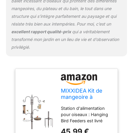
ballet incessant d’oiseaux qui profitent des différentes
oiseaux : avec nos
mangeoires pour oiseaux
mangeoires, du plateau et du bain, le tout dans une
en métal à l'extérieur, la
structure qui s’intègre parfaitement au paysage et qui
suspension sera plus
résiste très bien aux intempéries. Pour moi, c’est un
attrayante, ce qui attire
excellent rapport qualité-prix
qui a véritablement
également plus
d'oiseaux sauvages.
transformé mon jardin en un lieu de vie et d’observation
Avec notre gros
privilégié.
mangeoire pour its
oiseaux, vous pouvez
profiter de l'observation
et de l'alimentation de
différents types
d'oiseaux pendant votre
temps libre. Cadeau de
MIXXIDEA Kit de
nourriture pour oiseaux :
mangeoire à
URBAN Deco propose
oiseaux, mât avec
des produits de haute
Station d'alimentation
base à 5 griffes,
qualité tels que les
pour oiseaux : Hanging
support
stations d'alimentation
Bird Feeders est livré
multifonction pour
pour les oiseaux pour
avec 4 grands crochets
l'extérieur, avec
45,99 €
pelouse et jardin, qui