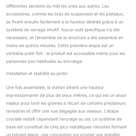
l'alimentation en eau
différentes sections du mât les unes aux autres. Les
suspendue de plusieurs
accessoires, comme les bras de suspension et les plateaux,
crochets, et vous
se fixent ensuite facilement à la hauteur désirée grâce à un
pouvez profiter des
oiseaux dans le confort
système de serrage intuitif. Aucun outil spécifique n’a été
de votre maison.
nécessaire, et l’ensemble de la structure a été assemblé en
Mangeoire décoratif pour
moins de quinze minutes. Cette première étape est un
oiseaux : avec nos
véritable point fort : le produit est accessible même pour les
mangeoires pour oiseaux
en métal à l'extérieur, la
personnes peu habituées au bricolage.
suspension sera plus
Installation et stabilité au jardin
attrayante, ce qui attire
également plus
d'oiseaux sauvages.
Une fois assemblée, la station atteint une hauteur
Avec notre gros
impressionnante de plus de deux mètres, ce qui est un atout
mangeoire pour its
majeur pour tenir les graines à l’écart de certains prédateurs
oiseaux, vous pouvez
terrestres et offrir une vue dégagée aux oiseaux. L’étape
profiter de l'observation
et de l'alimentation de
cruciale restait cependant l’ancrage au sol. Le système de
différents types
base est constitué de cinq pics métalliques robustes formant
d'oiseaux pendant votre
un trépied élargi, une conception qui promet une stabilité