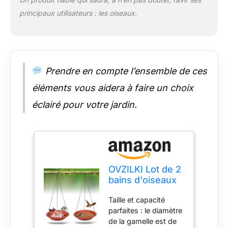
large et poreux, ce
principaux utilisateurs : les oiseaux.
qui le rend pratique
pour les oiseaux de
se tenir debout et de
se reposer. Il peut
accueillir plusieurs
Prendre en compte l’ensemble de ces
oiseaux en même
temps, assurant que
éléments vous aidera à faire un choix
plusieurs oiseaux
éclairé pour votre jardin.
peuvent boire de
l'eau en toute
sécurité et prendre
des douches en
même temps. Légère
et facile à déplacer :
OVZILKI Lot de 2
accrochez cette
bains d'oiseaux
mangeoire à oiseaux
robustes de 25,4
sur une branche
Taille et capacité
cm uniquement
d'arbre ou un autre
parfaites : le diamètre
avec chaînes
endroit, et elle
de la gamelle est de
noires antirouille
stabilisera et