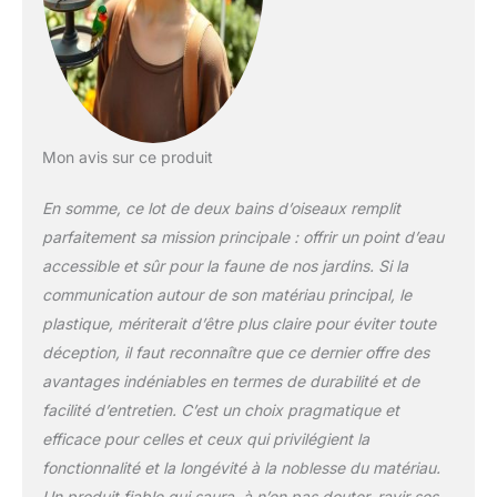
pour boire de l'eau
ou nourrir des
graines d'oiseaux.
Vous pouvez
également placer ce
bol de bain d'oiseaux
directement sur le
Mon avis sur ce produit
sol, et l'utilisation
d'une fontaine solaire
En somme, ce lot de deux bains d’oiseaux remplit
avec un bain
parfaitement sa mission principale : offrir un point d’eau
d'oiseaux aura un
effet plus ornemental.
accessible et sûr pour la faune de nos jardins. Si la
Design pour oiseau :
communication autour de son matériau principal, le
la surface de la
plastique, mériterait d’être plus claire pour éviter toute
chaîne de
déception, il faut reconnaître que ce dernier offre des
suspension a été
polie, dégraissée et
avantages indéniables en termes de durabilité et de
traitée avec une
facilité d’entretien. C’est un choix pragmatique et
prévention de la
efficace pour celles et ceux qui privilégient la
rouille noire sur l'aile
fonctionnalité et la longévité à la noblesse du matériau.
électrique. Le bord de
ce bain d'oiseaux est
Un produit fiable qui saura, à n’en pas douter, ravir ses