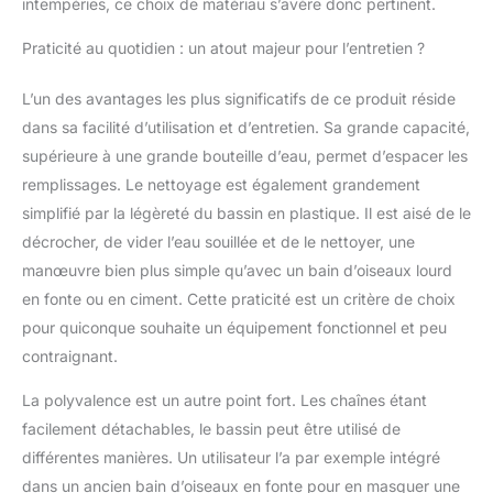
intempéries, ce choix de matériau s’avère donc pertinent.
qui le rend très pratique
à déplacer dans les
Praticité au quotidien : un atout majeur pour l’entretien ?
jardins, les cours, les
clôtures, les cours, ou
L’un des avantages les plus significatifs de ce produit réside
n'importe où à
l'intérieur ou à
dans sa facilité d’utilisation et d’entretien. Sa grande capacité,
l'extérieur. Facile à
supérieure à une grande bouteille d’eau, permet d’espacer les
nettoyer : le bol de bain
remplissages. Le nettoyage est également grandement
pour oiseaux est facile
simplifié par la légèreté du bassin en plastique. Il est aisé de le
à nettoyer. Les
décrocher, de vider l’eau souillée et de le nettoyer, une
crochets métalliques
sont faciles à
manœuvre bien plus simple qu’avec un bain d’oiseaux lourd
accrocher et à
en fonte ou en ciment. Cette praticité est un critère de choix
déplacer. Lors du
pour quiconque souhaite un équipement fonctionnel et peu
nettoyage, abaissez
contraignant.
simplement le bain
d'oiseaux, rincez à
La polyvalence est un autre point fort. Les chaînes étant
l'eau propre, puis
essuyez avec un
facilement détachables, le bassin peut être utilisé de
chiffon sec sans
différentes manières. Un utilisateur l’a par exemple intégré
enlever la chaîne de
dans un ancien bain d’oiseaux en fonte pour en masquer une