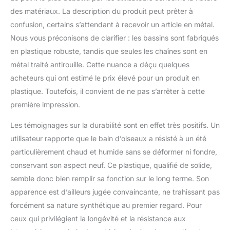
debout et de se
des matériaux. La description du produit peut prêter à
reposer. Il peut
confusion, certains s’attendant à recevoir un article en métal.
accueillir plusieurs
Nous vous préconisons de clarifier : les bassins sont fabriqués
oiseaux en même
en plastique robuste, tandis que seules les chaînes sont en
temps, assurant que
plusieurs oiseaux
métal traité antirouille. Cette nuance a déçu quelques
peuvent boire de l'eau
acheteurs qui ont estimé le prix élevé pour un produit en
en toute sécurité et
plastique. Toutefois, il convient de ne pas s’arrêter à cette
prendre des douches
première impression.
en même temps.
Légère et facile à
Les témoignages sur la durabilité sont en effet très positifs. Un
déplacer : accrochez
cette mangeoire à
utilisateur rapporte que le bain d’oiseaux a résisté à un été
oiseaux sur une
particulièrement chaud et humide sans se déformer ni fondre,
branche d'arbre ou un
conservant son aspect neuf. Ce plastique, qualifié de solide,
autre endroit, et elle
semble donc bien remplir sa fonction sur le long terme. Son
stabilisera et
apparence est d’ailleurs jugée convaincante, ne trahissant pas
maintiendra un bon
équilibre. Si nécessaire,
forcément sa nature synthétique au premier regard. Pour
il peut également être
ceux qui privilégient la longévité et la résistance aux
facilement déplacé, ce