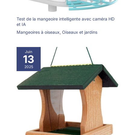
essuyez avec un
chiffon sec sans
enlever la chaîne de
Test de la mangeoire intelligente avec caméra HD
suspension.
et IA
Mangeoires à oiseaux
,
Oiseaux et jardins
Juin
13
2025