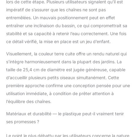
l'eau ou nourrir des
lors de cette étape. Plusieurs utilisateurs signalent qu’il est
graines d'oiseaux.
impératif de s’assurer que les chaînes ne sont pas
Vous pouvez
entremêlées. Un mauvais positionnement peut en effet
également placer ce bol
entraîner une inclinaison du bassin, ce qui compromettrait sa
de bain d'oiseaux
directement sur le sol,
stabilité et sa capacité à retenir l’eau correctement. Une fois
et l'utilisation d'une
ce détail vérifié, la mise en place est un jeu d’enfant.
fontaine solaire avec
un bain d'oiseaux aura
Visuellement, la couleur terre cuite offre un rendu naturel qui
un effet plus
s’intègre harmonieusement dans la plupart des jardins. La
ornemental. Design
taille de 25,4 cm de diamètre est jugée généreuse, capable
pour oiseau : la surface
d’accueillir plusieurs petits oiseaux simultanément. Cette
de la chaîne de
suspension a été polie,
première approche confirme une conception pensée pour une
dégraissée et traitée
utilisation immédiate, à condition de prêter attention à
avec une prévention de
l’équilibre des chaînes.
la rouille noire sur l'aile
électrique. Le bord de
Matériaux et durabilité — le plastique peut-il vraiment tenir
ce bain d'oiseaux est
ses promesses ?
large et poreux, ce qui
le rend pratique pour
Le point le plus débattu par les utilisateurs concerne la nature
les oiseaux de se tenir