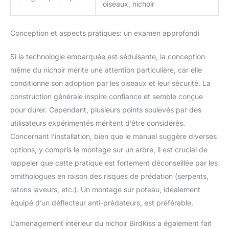
maman, papa ou toute
oiseaux, nichoir
personne qui aime la
nature. Partagez des
Conception et aspects pratiques: un examen approfondi
moments spéciaux
d'observation des
Si la technologie embarquée est séduisante, la conception
oiseaux sur les réseaux
sociaux et créez des
même du nichoir mérite une attention particulière, car elle
souvenirs ensemble.
conditionne son adoption par les oiseaux et leur sécurité. La
Cette caméra pour
construction générale inspire confiance et semble conçue
nichoir offre une
pour durer. Cependant, plusieurs points soulevés par des
expérience éducative,
vous permettant de voir
utilisateurs expérimentés méritent d’être considérés.
chaque étape de la vie
Concernant l’installation, bien que le manuel suggère diverses
des oiseaux, de
options, y compris le montage sur un arbre, il est crucial de
l'éclosion des œufs au
rappeler que cette pratique est fortement déconseillée par les
premier vol des oiseaux.
Une aventure
ornithologues en raison des risques de prédation (serpents,
d'apprentissage unique
ratons laveurs, etc.). Un montage sur poteau, idéalement
pour les amateurs
équipé d’un déflecteur anti-prédateurs, est préférable.
d'oiseaux et les familles.
S'adapte bien à la
L’aménagement intérieur du nichoir Birdkiss a également fait
décoration des jardins,