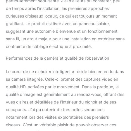
particulièrement séduisante. J’ai d’ailleurs pu constater, peu
Profitez de la clarté avec
une vidéo HD 1080p
de temps après l’installation, les premières approches
nette et écoutez les
curieuses d’oiseaux locaux, ce qui est toujours un moment
chansons de vos
gratifiant. Le produit est livré avec un panneau solaire,
oiseaux nicheurs avec le
suggérant une autonomie bienvenue et un fonctionnement
microphone intégré.
Plongez dans le monde
sans fil, un atout majeur pour une installation en extérieur sans
des oiseaux avec des
contrainte de câblage électrique à proximité.
algorithmes avancés d'IA
identifiant plus de 11 000
Performances de la caméra et qualité de l’observation
espèces d'oiseaux.
Explorez les détails
Le cœur de ce nichoir « intelligent » réside bien entendu dans
complexes des espèces
sa caméra intégrée. Celle-ci promet des captures vidéo en
d'oiseaux via notre
qualité HD, activées par le mouvement. Dans la pratique, la
application. Protection et
confort : facile à installer
qualité d’image est généralement au rendez-vous, offrant des
sur les arbres, les murs
vues claires et détaillées de l’intérieur du nichoir et de ses
ou les poteaux avec le kit
occupants. J’ai pu obtenir de très belles séquences,
de support de montage
notamment lors des visites exploratoires des premiers
inclus (poteau non
inclus). Les trous
oiseaux. C’est un véritable plaisir de pouvoir observer ces
d'entrée de différents