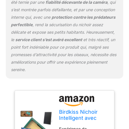
été ternie par une
fiabilité décevante de la caméra
, qui
une vidéo HD 1080p
s’est montrée parfois défaillante, et par une conception
nette et écoutez les
chansons de vos
interne qui, avec une
protection contre les prédateurs
oiseaux nicheurs avec le
perfectible
, rend la sécurisation du nichoir assez
microphone intégré.
délicate et expose ses petits habitants. Heureusement,
Plongez dans le monde
le
service client s’est avéré excellent
et très réactif, un
des oiseaux avec des
algorithmes avancés d'IA
point fort indéniable pour ce produit qui, malgré ses
identifiant plus de 11 000
promesses d’attractivité pour les oiseaux, nécessite des
espèces d'oiseaux.
améliorations pour offrir une expérience pleinement
Explorez les détails
sereine.
complexes des espèces
d'oiseaux via notre
application. Protection et
confort : facile à installer
sur les arbres, les murs
ou les poteaux avec le kit
de support de montage
Birdkiss Nichoir
inclus (poteau non
Intelligent avec
inclus). Les trous
caméra : caméra
d'entrée de différents
Expérience de