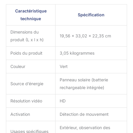
5000 mAh et comprend
un panneau solaire de 3
Caractéristique
Spécification
W pour une charge
technique
continue. L'antenne 5dBi
assure une connexion
Dimensions du
Wi-Fi stable de 2,4 GHz
19,56 x 33,02 x 22,35 cm
produit (L x l x h)
(pas 5 GHz). Stockez
des vidéos d'oiseaux
Poids du produit
3,05 kilogrammes
dans le cloud et accédez
gratuitement jusqu'à
trois jours. Une carte SD
Couleur
Vert
intégrée de 32 Go est
incluse pour un stockage
Panneau solaire (batterie
Source d’énergie
vidéo pratique
rechargeable intégrée)
localement. Cadeau
parfait pour les
Résolution vidéo
HD
amoureux de la nature :
nous vous présentons
Activation
Détection de mouvement
l'appareil photo Birdkiss
pour nichoir, le cadeau
Extérieur, observation des
idéal pour grand-père,
Usages spécifiques