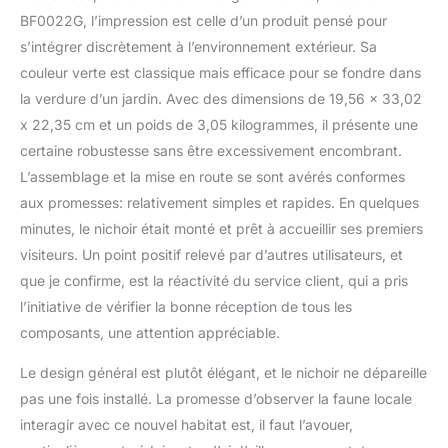
amateurs d'oiseaux et le
BF0022G, l’impression est celle d’un produit pensé pour
plaisir éducatif pour les
s’intégrer discrètement à l’environnement extérieur. Sa
enfants. Utilisez
couleur verte est classique mais efficace pour se fondre dans
l'application pour
observer vos amis à
la verdure d’un jardin. Avec des dimensions de 19,56 x 33,02
plumes à tout moment,
x 22,35 cm et un poids de 3,05 kilogrammes, il présente une
n'importe où sans
certaine robustesse sans être excessivement encombrant.
déranger leurs nids.
L’assemblage et la mise en route se sont avérés conformes
Profitez de la magie de la
nature sans effort Restez
aux promesses: relativement simples et rapides. En quelques
informé et capturez des
minutes, le nichoir était monté et prêt à accueillir ses premiers
moments : notre caméra
visiteurs. Un point positif relevé par d’autres utilisateurs, et
intelligente pour nichoir
que je confirme, est la réactivité du service client, qui a pris
vous tient au courant
l’initiative de vérifier la bonne réception de tous les
avec des notifications
instantanées pour les
composants, une attention appréciable.
mouvements détectés.
Enregistrez et stockez
Le design général est plutôt élégant, et le nichoir ne dépareille
sans effort de superbes
pas une fois installé. La promesse d’observer la faune locale
vidéos d'oiseaux avec
interagir avec ce nouvel habitat est, il faut l’avouer,
une caméra nichoir.