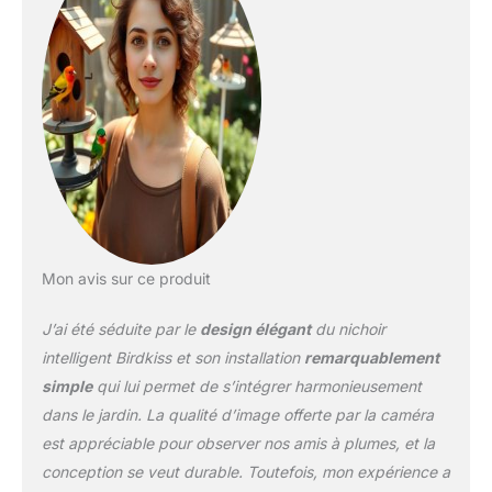
plaisir éducatif pour les
enfants. Utilisez
l'application pour
observer vos amis à
plumes à tout moment,
n'importe où sans
déranger leurs nids.
Profitez de la magie de la
nature sans effort Restez
informé et capturez des
moments : notre caméra
intelligente pour nichoir
Mon avis sur ce produit
vous tient au courant
avec des notifications
J’ai été séduite par le
design élégant
du nichoir
instantanées pour les
intelligent Birdkiss et son installation
remarquablement
mouvements détectés.
simple
qui lui permet de s’intégrer harmonieusement
Enregistrez et stockez
dans le jardin. La qualité d’image offerte par la caméra
sans effort de superbes
vidéos d'oiseaux avec
est appréciable pour observer nos amis à plumes, et la
une caméra nichoir.
conception se veut durable. Toutefois, mon expérience a
Profitez de la clarté avec