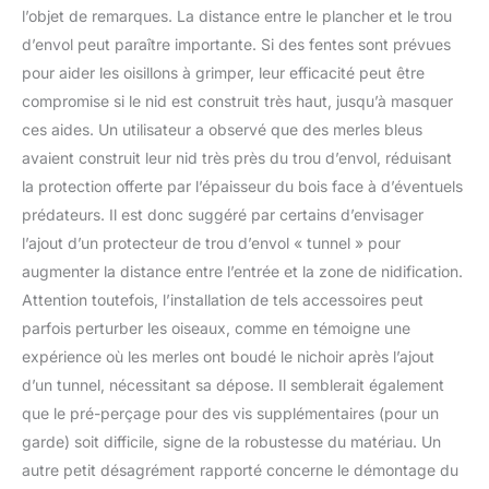
l’objet de remarques. La distance entre le plancher et le trou
des parcs et de la nature.
d’envol peut paraître importante. Si des fentes sont prévues
pour aider les oisillons à grimper, leur efficacité peut être
compromise si le nid est construit très haut, jusqu’à masquer
ces aides. Un utilisateur a observé que des merles bleus
avaient construit leur nid très près du trou d’envol, réduisant
la protection offerte par l’épaisseur du bois face à d’éventuels
prédateurs. Il est donc suggéré par certains d’envisager
l’ajout d’un protecteur de trou d’envol « tunnel » pour
augmenter la distance entre l’entrée et la zone de nidification.
Attention toutefois, l’installation de tels accessoires peut
parfois perturber les oiseaux, comme en témoigne une
expérience où les merles ont boudé le nichoir après l’ajout
d’un tunnel, nécessitant sa dépose. Il semblerait également
que le pré-perçage pour des vis supplémentaires (pour un
garde) soit difficile, signe de la robustesse du matériau. Un
autre petit désagrément rapporté concerne le démontage du