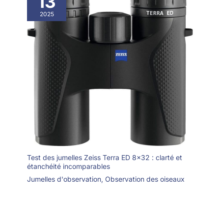
13
vous permettant de voir
chaque étape de la vie
2025
des oiseaux, de
l'éclosion des œufs au
premier vol des oiseaux.
Une aventure
d'apprentissage unique
pour les amateurs
d'oiseaux et les familles.
S'adapte bien à la
décoration des jardins,
des parcs et de la nature.
Test des jumelles Zeiss Terra ED 8×32 : clarté et
étanchéité incomparables
Jumelles d'observation
,
Observation des oiseaux