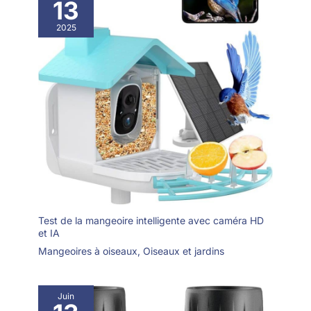
13
intégrée de 32 Go est
incluse pour un stockage
2025
vidéo pratique
localement. Cadeau
parfait pour les
amoureux de la nature :
nous vous présentons
l'appareil photo Birdkiss
pour nichoir, le cadeau
idéal pour grand-père,
maman, papa ou toute
personne qui aime la
nature. Partagez des
moments spéciaux
d'observation des
Test de la mangeoire intelligente avec caméra HD
oiseaux sur les réseaux
et IA
sociaux et créez des
Mangeoires à oiseaux
,
Oiseaux et jardins
souvenirs ensemble.
Cette caméra pour
nichoir offre une
Juin
expérience éducative,