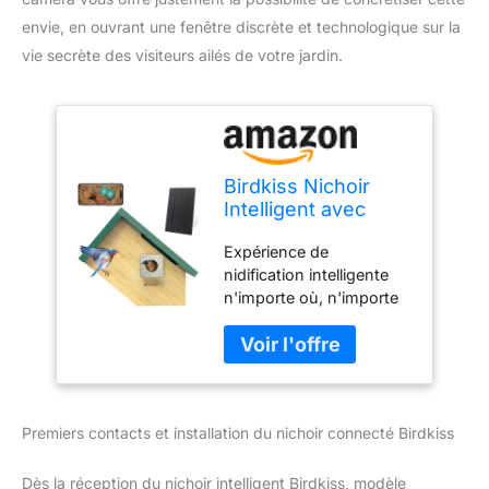
envie, en ouvrant une fenêtre discrète et technologique sur la
vie secrète des visiteurs ailés de votre jardin.
Birdkiss Nichoir
Intelligent avec
caméra : caméra
Expérience de
d'oiseau sans Fil
nidification intelligente
avec Panneau
n'importe où, n'importe
Solaire – Activation
quand : découvrez les
de Mouvement et
merveilles du nidification
Capture
des oiseaux avec le
Automatique vidéo
nichoir intelligent Birdkiss
HD pour Oiseaux –
Observez les oiseaux
Vert
Premiers contacts et installation du nichoir connecté Birdkiss
pondant des œufs,
éclosion et grandissant
de près. Idéal pour les
Dès la réception du nichoir intelligent Birdkiss, modèle