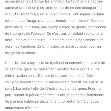
moments sans déranger les animaux. La fonction de capture
diamètres permettent à
automatique est un plus, permettant de ne rien manquer de
une variété d'espèces
l’activité. Toutefois, il est à noter, comme l’ont signalé certains
d'oiseaux de nicher tout
retours, que l’image peut occasionnellement devenir floue ou
en protégeant les jeunes
oiseaux contre les
pixélisée si un oiseau, par exemple avec sa queue, s’approche
prédateurs. Les fenêtres
de trop près de l’objectif. Ce n’est pas un défaut rédhibitoire,
translucides uniques
mais un point à connaître. La caméra semble également bien
maximisent Les fentes
gérer les variations de luminosité, ce qui est crucial pour un
d'aération bien conçues
sur le dessus et sur le
usage en extérieur.
côté créent un espace de
vie confortable et
Un utilisateur a rapporté un dysfonctionnement temporaire de
respirant pour les jeunes,
sa caméra, qui a heureusement pu être résolu grâce à une
offrant un refuge pour
réinitialisation conseillée par le support technique. Cela
vos amis à plumes.
souligne l’importance d’un service client réactif, mais aussi la
Alimentation solaire et
connexion sans fil : les
sensibilité potentielle de l’électronique embarquée. Pour ma
nichoirs solaires pour
part, durant la période de test initiale, la caméra a fonctionné
l'extérieur sont alimentés
de manière fiable, se déclenchant correctement à chaque
par une batterie
mouvement détecté.
rechargeable intégrée de