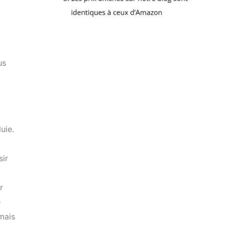
us
uie.
sir
r
e
 mais