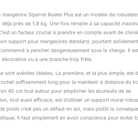
 la mangeoire Squirrel Buster Plus est un modèle de robustes
èse déjà près de 1,8 kg. Une fois remplie à sa capacité maxim
C’est un facteur crucial à prendre en compte avant de choisi
mon support pour mangeoires standard, pourtant solidemen
 a commencé à pencher dangereusement sous la charge. Il es
e décorative ou à une branche trop frêle.
e sont avérées idéales. La première, et la plus simple, est d
crochet suffisamment long pour la maintenir à distance du tr
ron 45 cm tout autour pour empêcher les écureuils de se
, tout aussi efficace, est d’utiliser un support mural robus
de poids n’est pas un défaut en soi, mais plutôt la conséqu
llique. Il faut simplement en avoir conscience pour éviter t