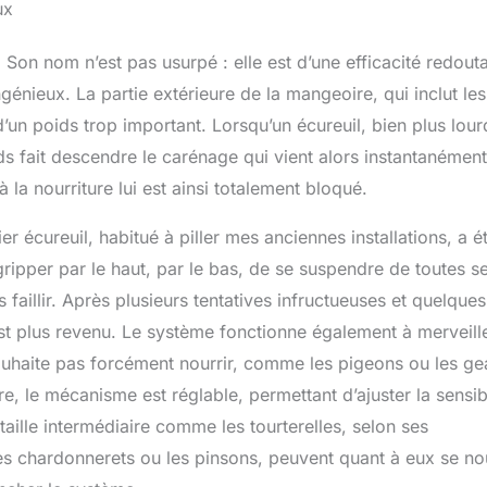
ux
e. Son nom n’est pas usurpé : elle est d’une efficacité redout
génieux. La partie extérieure de la mangeoire, qui inclut les
 d’un poids trop important. Lorsqu’un écureuil, bien plus lour
ds fait descendre le carénage qui vient alors instantanément
 la nourriture lui est ainsi totalement bloqué.
r écureuil, habitué à piller mes anciennes installations, a é
agripper par le haut, par le bas, de se suspendre de toutes s
faillir. Après plusieurs tentatives infructueuses et quelques
’est plus revenu. Le système fonctionne également à merveill
souhaite pas forcément nourrir, comme les pigeons ou les ge
e, le mécanisme est réglable, permettant d’ajuster la sensibi
aille intermédiaire comme les tourterelles, selon ses
s chardonnerets ou les pinsons, peuvent quant à eux se nou