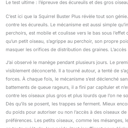
Le test ultime : l’épreuve des écureuils et des gros oisea
C’est ici que la Squirrel Buster Plus révèle tout son géni
contre les écureuils. Le mécanisme est aussi simple qu’in
perchoirs, est mobile et coulisse vers le bas sous l’effet
qu’un petit oiseau, s’agrippe au perchoir, son propre poi
masquer les orifices de distribution des graines. L’accès à
J’ai observé le manège pendant plusieurs jours. Le premie
visiblement déconcerté. Il a tourné autour, a tenté de s’
forces. À chaque fois, le mécanisme s’est déclenché sans 
battements de queue rageurs, il a fini par capituler et n
contre les oiseaux plus gros et plus lourds que l’on ne 
Dès qu’ils se posent, les trappes se ferment. Mieux encor
du poids pour autoriser ou non l’accès à des oiseaux de t
préférences. Les petits oiseaux, comme les mésanges, le