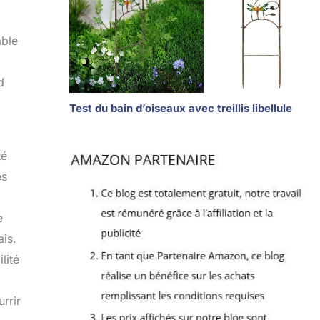
able
d
Test du bain d’oiseaux avec treillis libellule
té
es
e
ais.
lité
rrir