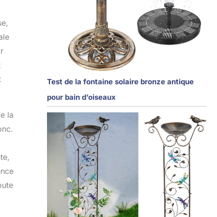
se,
ale
r
t
t
Test de la fontaine solaire bronze antique
pour bain d’oiseaux
e la
onc.
te,
ence
oute