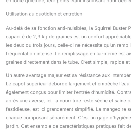
en toute quiétude, leur poids étant insuffisant pour décl
Utilisation au quotidien et entretien
Au-delà de sa fonction anti-nuisibles, la Squirrel Buster 
capacité de 2,3 kg de graines est un confort appréciabl
les deux ou trois jours, celle-ci ne nécessite qu’un re
fréquentation intense. Le remplissage en lui-même est aisé
graines directement dans le tube. C’est simple, rapide et
Un autre avantage majeur est sa résistance aux intempéri
Le capot supérieur déborde largement et empêche l’eau de 
également conçus pour limiter l’entrée d’humidité. Contra
après une averse, ici, la nourriture reste sèche et saine 
fastidieuse, est ici grandement simplifié. La mangeoire 
chaque composant séparément. C’est un gage d’hygiène es
jardin. Cet ensemble de caractéristiques pratiques fait d